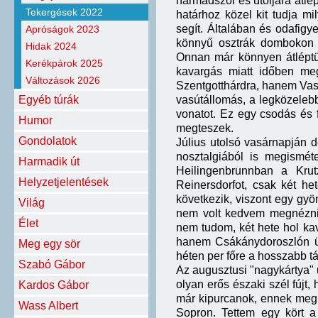
harmadszor és utoljára átlép
Tekergések 2022
határhoz közel kit tudja m
segít. Általában és odafigy
Apróságok 2023
könnyű osztrák dombokon a
Hidak 2024
Onnan már könnyen átléptü
Kerékpárok 2025
kavargás miatt időben meg
Változások 2026
Szentgotthárdra, hanem Vas
Egyéb túrák
vasútállomás, a legközelebb
vonatot. Ez egy csodás és f
Humor
megteszek.
Gondolatok
Július utolsó vasárnapján d
nosztalgiából is megismét
Harmadik út
Heilingenbrunnban a Krutz
Helyzetjelentések
Reinersdorfot, csak két h
következik, viszont egy gyö
Világ
nem volt kedvem megnézni, 
Élet
nem tudom, két hete hol ka
hanem Csákánydoroszlón ült
Meg egy sör
héten per főre a hosszabb tá
Szabó Gábor
Az augusztusi "nagykártya" 
olyan erős északi szél fújt,
Kardos Gábor
már kipurcanok, ennek meg í
Wass Albert
Sopron. Tettem egy kört a