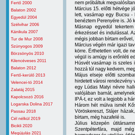
nem próbáltuk megvalósítani 
Fertő 2000
Március 15. előtti hétvége 
Balaton 2002
lett, vasárnap egy Bucsu - 
Egyedül 2004
benéztem Perenyére is. Jó ki
Szélvihar 2006
Másnap egyedül tekertem
Kánikula 2007
érkezéssel és indulással. Az
mégis jobban bírtam erővel,
Tur de Mur 2008
Március végén már igazi tav
Szúnyogos 2009
körre. Érthetetlen volt, de 
Börzsönyös 2010
végül is amúgy is erőnléti ed
Kilencéveses 2011
Húsvét vasárnap is szeles 
Balaton 2012
hozzá túl nagy kedvem, megt
Május elseje előtti szomba
Fertő-kerülő 2013
hirdetett városi rendezvény v
Velencei-tó 2014
egy Lúdas Matyi névre hall
Zalatáj 2015
valójában barnát, amelynek
Kapolcsozó 2016
IPÁ-t, ez volt a legjobb a há
Logarska Dolina 2017
Három hét múlva ismét Kő
Vöröskereszt, Stájer házak
Passau 2018
bírtam, még hazafelé is.
Cél nélkül 2019
Július közepén útitársamm
Bicikli 2020
Szentpéterfára, majd még
Megújulás 2021