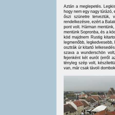
Aztán a meglepetés. Legkise
hogy nem egy nagy túrázó, e
őszi szünetre terveztük, 
rendelkezésre, ezért a Balat
pont volt. Hárman mentünk, 
mentünk Sopronba, és a ködö
köd majdnem Rustig kitartot
legmenőbb, legkedvesebb, le
osztrák úr kitartó lelkesedé
szava a wunderschön volt,
fejenként két eurót (erről 
tényleg szép volt, készítet
van, már csak távoli dombok