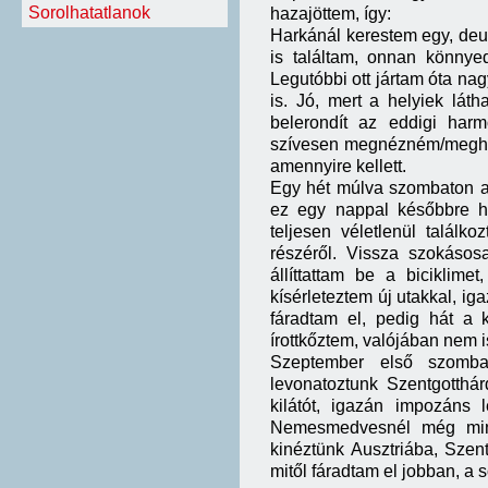
Sorolhatatlanok
hazajöttem, így:
Harkánál kerestem egy, deut
is találtam, onnan könnye
Legutóbbi ott jártam óta nagy
is. Jó, mert a helyiek lát
belerondít az eddigi har
szívesen megnézném/meghall
amennyire kellett.
Egy hét múlva szombaton azt
ez egy nappal későbbre ha
teljesen véletlenül talál
részéről. Vissza szokásos
állíttattam be a biciklim
kísérleteztem új utakkal, i
fáradtam el, pedig hát a
írottkőztem, valójában nem 
Szeptember első szomb
levonatoztunk Szentgotthár
kilátót, igazán impozáns 
Nemesmedvesnél még mindi
kinéztünk Ausztriába, Szen
mitől fáradtam el jobban, a s