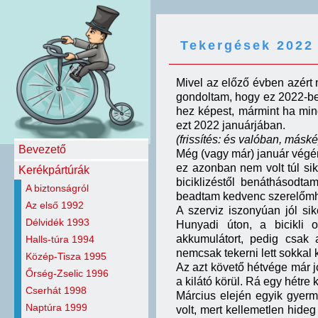
Tekergések 2022
Mivel az előző évben azért 
gondoltam, hogy ez 2022-b
hez képest, mármint ha min
ezt 2022 januárjában.
(frissítés: és valóban, máskép
Bevezető
Még (vagy már) január végén
ez azonban nem volt túl sik
Kerékpártúrák
biciklizéstől benáthásodtam
A biztonságról
beadtam kedvenc szerelőmh
Az első 1992
A szerviz iszonyúan jól si
Délvidék 1993
Hunyadi úton, a bicikli o
akkumulátort, pedig csak 
Halls-túra 1994
nemcsak tekerni lett sokkal 
Közép-Tisza 1995
Az azt követő hétvége már jo
Őrség-Zselic 1996
a kilátó körül. Rá egy hétre
Cserhát 1998
Március elején egyik gyerm
Naptúra 1999
volt, mert kellemetlen hide