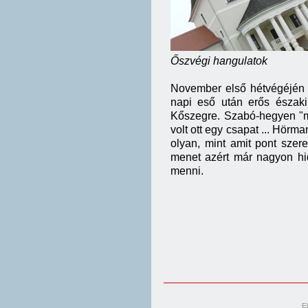
Őszvégi hangulatok
November első hétvégéjén v
napi eső után erős északi 
Kőszegre. Szabó-hegyen "má
volt ott egy csapat ... Hörm
olyan, mint amit pont szer
menet azért már nagyon hid
menni.
E