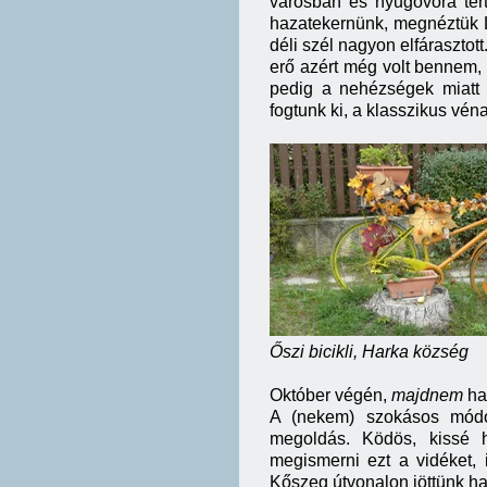
városban és nyugovóra tér
hazatekernünk, megnéztük L
déli szél nagyon elfárasztot
erő azért még volt bennem, 
pedig a nehézségek miatt 
fogtunk ki, a klasszikus vé
Őszi bicikli, Harka község
Október végén,
majdnem
ha
A (nekem) szokásos módo
megoldás. Ködös, kissé h
megismerni ezt a vidéket, 
Kőszeg útvonalon jöttünk ha