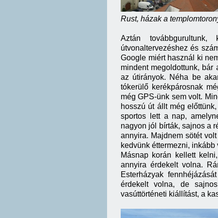
Rust, házak a templomtoron
Aztán továbbgurultunk,
útvonaltervezéshez és szám
Google miért használ ki nem
mindent megoldottunk, bár 
az útirányok. Néha be akar
tókerülő kerékpárosnak mé
még GPS-ünk sem volt. Minde
hosszú út állt még előttünk,
sportos lett a nap, amelyne
nagyon jól bírták, sajnos a
annyira. Majdnem sötét volt
kedvünk éttermezni, inkább 
Másnap korán kellett keln
annyira érdekelt volna. R
Esterházyak fennhéjázásá
érdekelt volna, de sajnos
vasúttörténeti kiállítást, a 