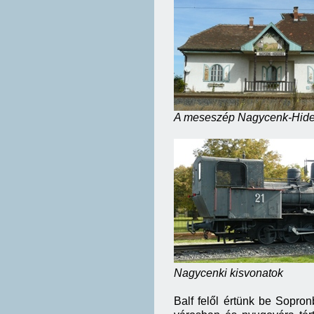
A meseszép Nagycenk-Hide
Nagycenki kisvonatok
Balf felől értünk be Sopronb