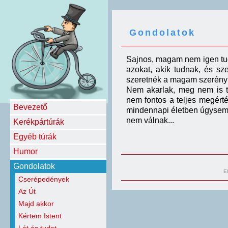
Gondolatok
Sajnos, magam nem igen tudo
azokat, akik tudnak, és s
szeretnék a magam szerény 
Nem akarlak, meg nem is tu
nem fontos a teljes megért
Bevezető
mindennapi életben úgysem 
nem válnak...
Kerékpártúrák
Egyéb túrák
Humor
Gondolatok
E
Cserépedények
Az Út
Majd akkor
Kértem Istent