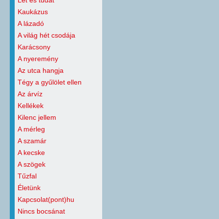
Lét és tudat
Kaukázus
A lázadó
A világ hét csodája
Karácsony
A nyeremény
Az utca hangja
Tégy a gyűlölet ellen
Az árvíz
Kellékek
Kilenc jellem
A mérleg
A szamár
A kecske
A szögek
Tűzfal
Életünk
Kapcsolat(pont)hu
Nincs bocsánat