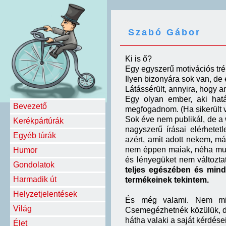
Szabó Gábor
Ki is ő?
Egy egyszerű motivációs tré
Ilyen bizonyára sok van, de
Látássérült, annyira, hogy a
Egy olyan ember, aki hatá
Bevezető
megfogadnom. (Ha sikerült v
Sok éve nem publikál, de a 
Kerékpártúrák
nagyszerű írásai elérhetet
Egyéb túrák
azért, amit adott nekem, m
nem éppen maiak, néha muszá
Humor
és lényegüket nem változtat
Gondolatok
teljes egészében és min
Harmadik út
termékeinek tekintem.
Helyzetjelentések
És még valami. Nem mind
Világ
Csemegézhetnék közülük, de
hátha valaki a saját kérdése
Élet