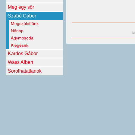
Meg egy sör
Szabó Gábor
Megszülettünk
Nőnap
E
Agymosoda
Kiégések
Kardos Gábor
Wass Albert
Sorolhatatlanok