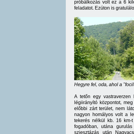
próbálkozás volt ez a 6 ki
feladatot. Ezúton is gratulál
Hegyre fel, oda, ahol a "foc
A tetőn egy vastraverzen l
légiirányító központot, meg
előbbi zárt terület, nem lát
nagyon homályos volt a lev
tekerés nélkül kb. 16 km-
fogadóban, utána gurulás
sziesztázás után Nagyac