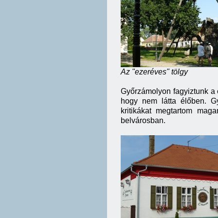
Az "ezeréves" tölgy
Győrzámolyon fagyiztunk a c
hogy nem látta élőben. G
kritikákat megtartom maga
belvárosban.