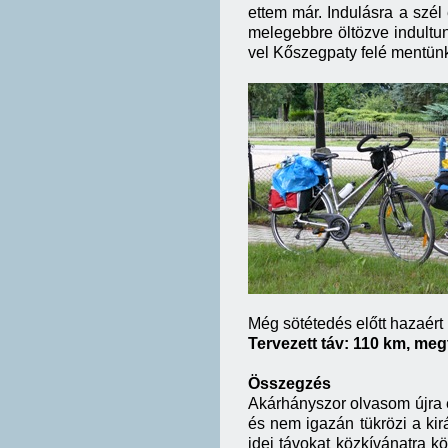
ettem már. Indulásra a szél é
melegebbre öltözve indultun
vel Kőszegpaty felé mentün
Még sötétedés előtt hazaér
Tervezett táv: 110 km, megt
Összegzés
Akárhányszor olvasom újra ez
és nem igazán tükrözi a kirá
idei távokat közkívánatra k