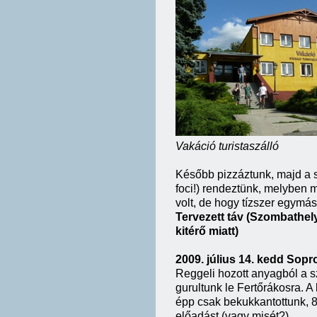
Vakáció turistaszálló
Később pizzáztunk, majd a 
foci!) rendeztünk, melyben m
volt, de hogy tízszer egymás 
Tervezett táv (Szombathely
kitérő miatt)
2009. július 14. kedd Sop
Reggeli hozott anyagból a s
gurultunk le Fertőrákosra. A 
épp csak bekukkantottunk, 
előadást (vagy misét?).