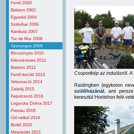
Fertő 2000
Balaton 2002
Egyedül 2004
Szélvihar 2006
Kánikula 2007
Tur de Mur 2008
Szúnyogos 2009
Börzsönyös 2010
Kilencéveses 2011
Balaton 2012
Csoportkép az indulásról.
A 
Fertő-kerülő 2013
Velencei-tó 2014
Raidingben (egykoron nev
Zalatáj 2015
szülőházánál
, ami persze
Kapolcsozó 2016
keresztül Horitshon felé vett
Logarska Dolina 2017
Passau 2018
Cél nélkül 2019
Bicikli 2020
Megújulás 2021