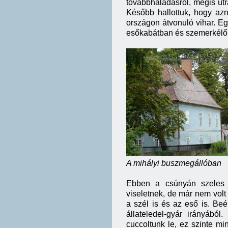
továbbhaladásról, mégis útr
Később hallottuk, hogy azn
országon átvonuló vihar. E
esőkabátban és szemerkélő 
A mihályi buszmegállóban
Ebben a csúnyán szeles 
viseletnek, de már nem volt
a szél is és az eső is. Beé
állateledel-gyár irányából
cuccoltunk le, ez szinte mi