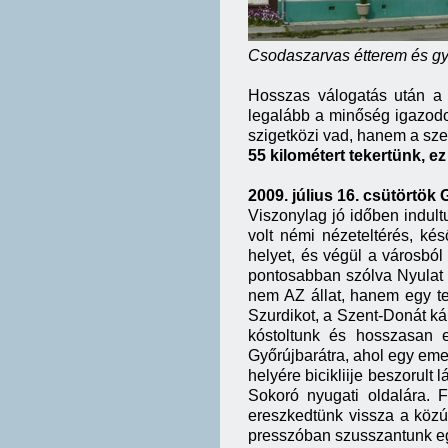
Csodaszarvas étterem és gy
Hosszas válogatás után a 
legalább a minőség igazodot
szigetközi vad, hanem a szel
55 kilométert tekertünk, 
2009. július 16. csütörtök
Viszonylag jó időben indult
volt némi nézeteltérés, ké
helyet, és végül a városból
pontosabban szólva Nyulat 
nem AZ állat, hanem egy t
Szurdikot, a Szent-Donát káp
kóstoltunk és hosszasan e
Győrújbarátra, ahol egy eme
helyére bicikliije beszorult
Sokoró nyugati oldalára. 
ereszkedtünk vissza a közútr
presszóban szusszantunk e