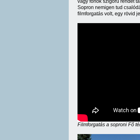
vagy főnök szigorú rendet t
Sopron nemigen tud csalódás
filmforgatás volt, egy rövid j
Filmforgatás a soproni Fő té