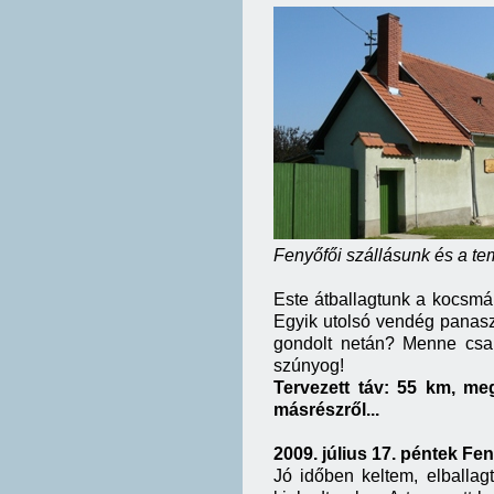
Fenyőfői szállásunk és a t
Este átballagtunk a kocsmáb
Egyik utolsó vendég panasz
gondolt netán? Menne csak
szúnyog!
Tervezett táv: 55 km, megt
másrészről...
2009. július 17. péntek F
Jó időben keltem, elballagt