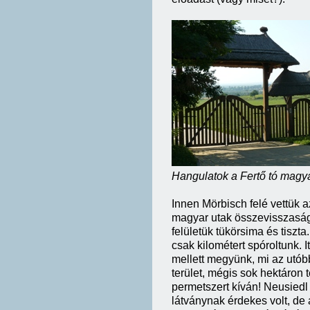
Hangulatok a Fertő tó magya
Innen Mörbisch felé vettük az
magyar utak összevisszasága
felületük tükörsima és tiszt
csak kilométert spóroltunk. 
mellett megyünk, mi az utób
terület, mégis sok hektáron
permetszert kíván! Neusiedl 
látványnak érdekes volt, de