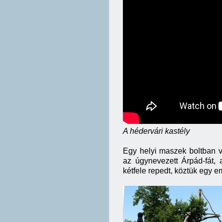
A hédervári kastély
Egy helyi maszek boltban v
az úgynevezett Árpád-fát,
kétfele repedt, köztük egy e