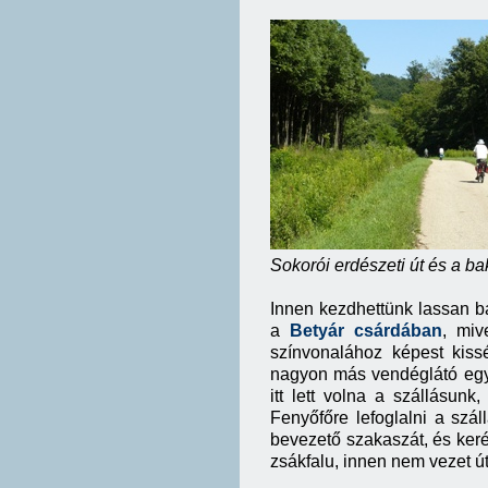
Sokorói erdészeti út és a b
Innen kezdhettünk lassan b
a
Betyár csárdában
, miv
színvonalához képest kis
nagyon más vendéglátó egys
itt lett volna a szállásun
Fenyőfőre lefoglalni a száll
bevezető szakaszát, és ker
zsákfalu, innen nem vezet ú