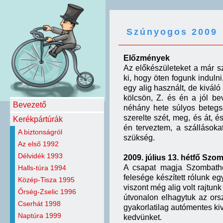
Szúnyogos 2009
Előzmények
Az előkészületeket a már s
ki, hogy öten fogunk indulni,
egy alig használt, de kiváló á
kölcsön, Z. és én a jól bev
Bevezető
néhány hete súlyos beteg
szerelte szét, meg, és át, é
Kerékpártúrák
én terveztem, a szállásokat
A biztonságról
szükség.
Az első 1992
Délvidék 1993
2009. július 13. hétfő Sz
A csapat magja Szombathel
Halls-túra 1994
felesége készített rólunk e
Közép-Tisza 1995
viszont még alig volt rajtu
Őrség-Zselic 1996
útvonalon elhagytuk az ors
Cserhát 1998
gyakorlatilag autómentes ki
Naptúra 1999
kedvünket.