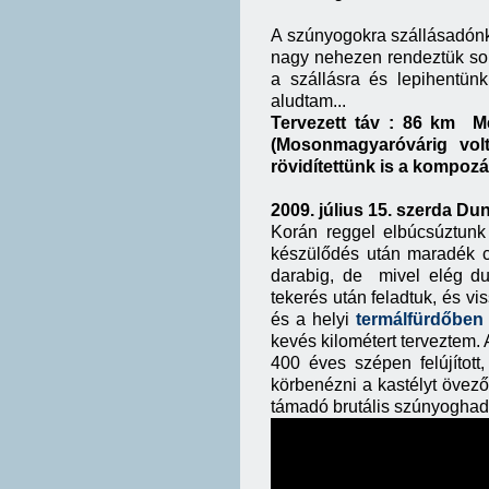
A szúnyogokra szállásadónk 
nagy nehezen rendeztük sor
a szállásra és lepihentün
aludtam...
Tervezett táv : 86 km M
(Mosonmagyaróvárig volt
rövidítettünk is a kompozá
2009. július 15. szerda Du
Korán reggel elbúcsúztunk
készülődés után maradék c
darabig, de mivel elég du
tekerés után feladtuk, és vi
és a helyi
termálfürdőben
kevés kilométert terveztem. 
400 éves szépen felújított,
körbenézni a kastélyt övez
támadó brutális szúnyoghada