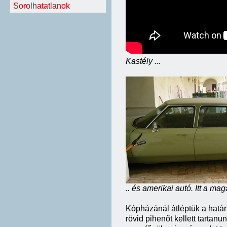
Sorolhatatlanok
Kastély ...
.. és amerikai autó. Itt a m
Kópházánál átléptük a határt
rövid pihenőt kellett tartan