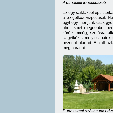
A dunakiliti fenékküszöb
Ez egy sziklákból épült torl
a Szigetköz vízpótlását. N
úgyhogy menjünk csak gyors
ahol ismét megdöbbentően
körülzümmög, szúrásra alk
szigetközi, amely csapatokb
bezúdul utánad. Emiatt azt
megmaradni.
Dunaszigeti szállásunk udv