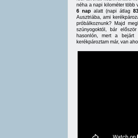
néha a napi kilométer több 
6 nap
alatt (napi átlag
8
Ausztriába, ami kerékpározá
próbálkoznunk? Majd meglá
szúnyogoktól, bár előszö
hasonlón, mert a bejárt 
kerékpároztam már, van aho