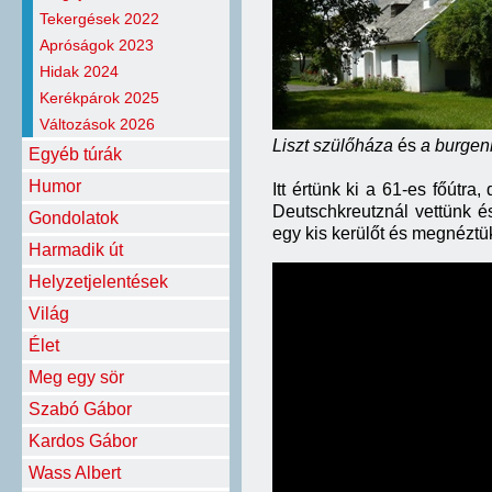
Tekergések 2022
Apróságok 2023
Hidak 2024
Kerékpárok 2025
Változások 2026
Liszt szülőháza
és
a burgen
Egyéb túrák
Humor
Itt értünk ki a 61-es főútra
Deutschkreutznál vettünk ész
Gondolatok
egy kis kerülőt és megnéztü
Harmadik út
Helyzetjelentések
Világ
Élet
Meg egy sör
Szabó Gábor
Kardos Gábor
Wass Albert