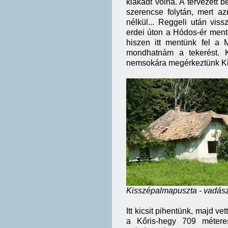
kiakadt volna. A tervezett b
szerencse folytán, mert a
nélkül... Reggeli után vis
erdei úton a Hódos-ér ment
hiszen itt mentünk fel a 
mondhatnám a tekerést. Kb
nemsokára megérkeztünk Ki
Kisszépalmapuszta - vadász
Itt kicsit pihentünk, majd v
a Kőris-hegy 709 méter