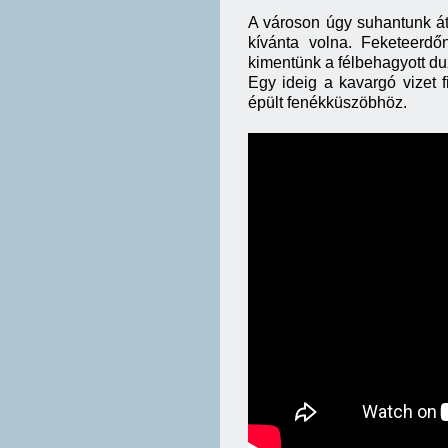
A városon úgy suhantunk át
kívánta volna. Feketeerdőn
kimentünk a félbehagyott 
Egy ideig a kavargó vizet 
épült fenékküszöbhöz.