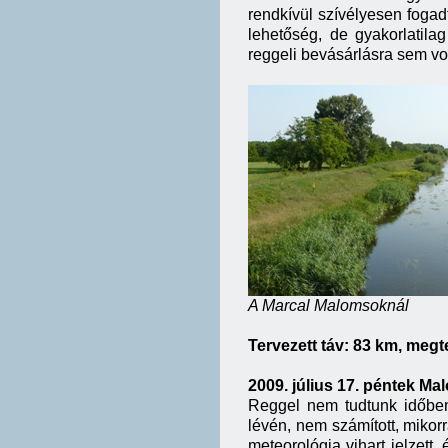
rendkívül szívélyesen fogad
lehetőség, de gyakorlatila
reggeli bevásárlásra sem vo
A Marcal Malomsoknál
Tervezett táv: 83 km, megte
2009. július 17. péntek 
Reggel nem tudtunk időben 
lévén, nem számított, mikor
meteorológia vihart jelzett,