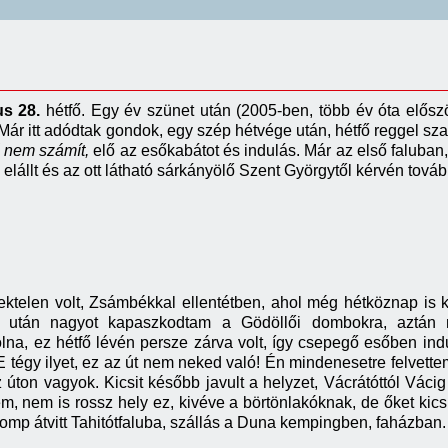
us 28.
hétfő. Egy év szünet után (2005-ben, több év óta először, 
! Már itt adódtak gondok, egy szép hétvége után, hétfő reggel s
ő nem számít,
elő az esőkabátot és indulás. Már az első faluban
elállt és az ott látható sárkányölő Szent Györgytől kérvén tovább
telen volt, Zsámbékkal ellentétben, ahol még hétköznap is 
ó után nagyot kapaszkodtam a Gödöllői dombokra, aztán 
lna, ez hétfő lévén persze zárva volt, így csepegő esőben ind
E tégy ilyet, ez az út nem neked való! Én mindenesetre felvette
úton vagyok. Kicsit később javult a helyzet, Vácrátóttól Vácig
em, nem is rossz hely ez, kivéve a börtönlakóknak, de őket kics
omp átvitt Tahitótfaluba, szállás a Duna kempingben, faházban.