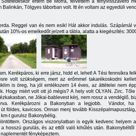
Sötétedéskor értem be Mórra, felvettem a fényvisszaverő me
om Balinkán, Tölgyes táborban volt. Itt én voltam az egyedüli ven
zerda. Reggel van és nem esik! Hát akkor indulás. Szápárnál v
után 10%-os emelkedőt jelzett a tábla, alatta a kiegészítés: 300
am. Kerékpáros, ki erre jársz, hidd el, lehet! A Tési fennsíkra 
ésre volt szükségem, mert az erőmmel takarékoskodni kellett
ciklim is öreg, ha jól emlékszem 14 éves, az áttételei nem é
tek. Hogy miért volt ott jó mégis? A hely volt OLYAN. Zirc. Tő
Rézkakasban, ne Jókai-bablevest kérj, nem rossz a vendéglő, biz
orva. Kerékpározni a Bakonyban a legjobb. Vándor, ha Po
 út földes, kavicsos. Onnan menj tovább Kisszépalmapusztáig,
 km-t gurulsz Bakonybélig.
döntöttem. Országos viszonylatban is egyik kedvenc helyem a 
a hosszú gurulás, és az ettől való kihűlés után. Bakonybéltő
s naplementét fényképeztem.