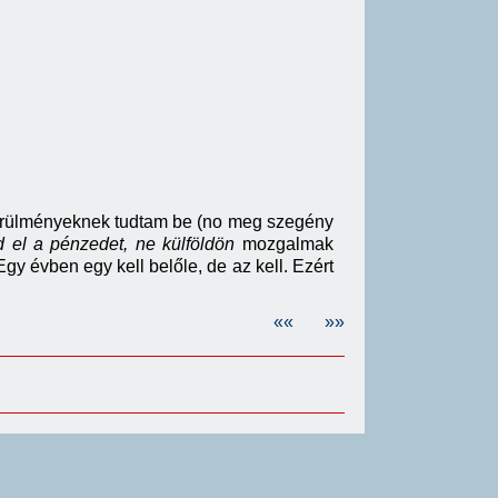
 körülményeknek tudtam be (no meg szegény
sd el a pénzedet, ne külföldön
mozgalmak
 Egy évben egy kell belőle, de az kell. Ezért
««
»»