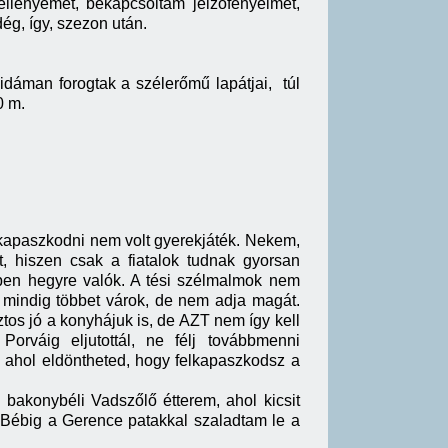
llényemet, bekapcsoltam jelzőfényeimet,
dég, így, szezon után.
idáman forogtak a szélerőmű lapátjai, túl
0 m.
felkapaszkodni nem volt gyerekjáték. Nekem,
, hiszen csak a fiatalok tudnak gyorsan
ppen hegyre valók. A tési szélmalmok nem
le mindig többet várok, de nem adja magát.
tos jó a konyhájuk is, de AZT nem így kell
rváig eljutottál, ne félj továbbmenni
 ahol eldöntheted, hogy felkapaszkodsz a
bakonybéli Vadszőlő étterem, ahol kicsit
l Bébig a Gerence patakkal szaladtam le a