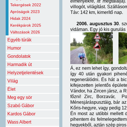
élményekre, itt megtalálja).
Tekergések 2022
villogót, világítást. Szállás
Apróságok 2023
Táv: 142 km, kimerítő nap.
Hidak 2024
2006. augusztus 30
. s
Kerékpárok 2025
vidáman. Egy jó kis gurulás 
Változások 2026
Egyéb túrák
Humor
Gondolatok
Harmadik út
Á, ez nem lehet így, gondolt
Helyzetjelentések
így 40 után gyakori pihen
regenerálódni. És hát a bi
Világ
kifejezetten jelentős épüle
Élet
Vándor, ha Zircen jársz, a 
főzni! Zirc, Borzavár, P
Meg egy sör
Ménesjáráspusztáig, bár az
Szabó Gábor
Kőris-hegyre, vagy pedig 12
Én most az utóbbi mellett 
Kardos Gábor
pihentem és felmelegedtem 
Wass Albert
hegyekből, aztán szép piro