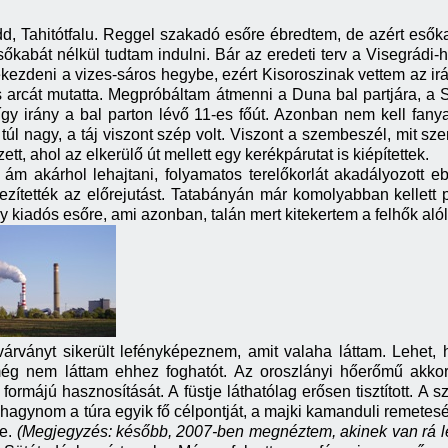
d, Tahitótfalu. Reggel szakadó esőre ébredtem, de azért esők
sőkabát nélkül tudtam indulni. Bár az eredeti terv a Visegrádi-
kezdeni a vizes-sáros hegybe, ezért Kisoroszinak vettem az irán
 arcát mutatta. Megpróbáltam átmenni a Duna bal partjára, a S
, így irány a bal parton lévő 11-es főút. Azonban nem kell fanya
 túl nagy, a táj viszont szép volt. Viszont a szembeszél, mit s
t, ahol az elkerülő út mellett egy kerékpárutat is kiépítettek.
 ám akárhol lehajtani, folyamatos terelőkorlát akadályozott
ítették az előrejutást. Tatabányán már komolyabban kellett p
gy kiadós esőre, ami azonban, talán mert kitekertem a felhők aló
árványt sikerült lefényképeznem, amit valaha láttam. Lehet,
ég nem láttam ehhez foghatót. Az oroszlányi hőerőmű akko
formájú hasznosítását. A füstje láthatólag erősen tisztított. A
t hagynom a túra egyik fő célpontját, a majki kamanduli remetes
je.
(Megjegyzés: később, 2007-ben megnéztem, akinek van rá le