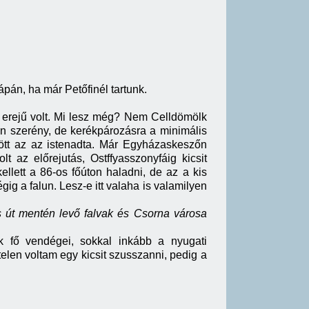
ápán, ha már Petőfinél tartunk.
s erejű volt. Mi lesz még? Nem Celldömölk
an szerény, de kerékpározásra a minimális
ött az az istenadta. Már Egyházaskeszőn
 az előrejutás, Ostffyasszonyfáig kicsit
ellett a 86-os főúton haladni, de az a kis
ig a falun. Lesz-e itt valaha is valamilyen
os út mentén levő falvak és Csorna városa
k fő vendégei, sokkal inkább a nyugati
telen voltam egy kicsit szusszanni, pedig a