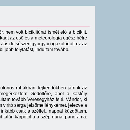
nem volt biciklitúra) ismét elő a biciklit,
zakadt az eső és a meteorológia egész hétre
, Jászfelsőszentgyörgyön igazolódott ez az
i jobb folytatást, indultam tovább.
különös ruhákban, fejkendőkben járnak az
megérkeztem Gödöllőre, ahol a kastély
ultam tovább Veresegyház felé. Vándor, ki
m virító sárga jelzőmellénykémet, jelezve a
 inkább csak a széllel., nappal küzdöttem.
it talán kárpótolja a szép dunai panoráma.