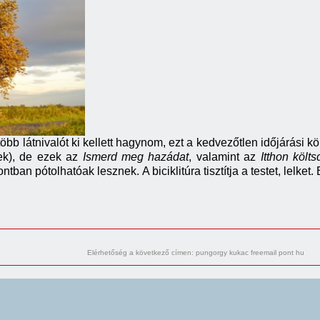
b látnivalót ki kellett hagynom, ezt a kedvezőtlen időjárási
nek), de ezek az
Ismerd meg hazádat
, valamint az
Itthon költ
ban pótolhatóak lesznek. A biciklitúra tisztítja a testet, lelket.
Elérhetőség a következő címen: pungorgy kukac freemail pont hu