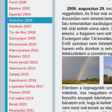
Fertő 2000
Balaton 2002
2006. augusztus 29.
ked
reggeliztem, és 9-kor már e
Egyedül 2004
ésszerűen nem lehetett bele
Szélvihar 2006
falu kimondottan barátságos
Kánikula 2007
két órát kellett volna várni
Tur de Mur 2008
tekerni, a forgalom sem volt
Szúnyogos 2009
Esztergom után Tát következet
Erről azonban nem lehetett
Börzsönyös 2010
hanem erős dombok is nehez
Kilencéveses 2011
felkészítettem a szerelést e
Balaton 2012
Fertő-kerülő 2013
Velencei-tó 2014
Zalatáj 2015
Kapolcsozó 2016
Logarska Dolina 2017
Ellenben a legnagyobb sziv
Passau 2018
mifelénk, Vas megyében m
fosszilis anyagok bármilyen 
Cél nélkül 2019
bánatom volt, hogy ki kellet
Bicikli 2020
nem most volt ennek az ide
Megújulás 2021