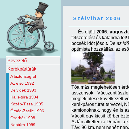
Szélvihar 2006
És eljött
2006. auguszt
felszerelést és kalandra fel
pocsék időt jósolt. De
az id
optimista hozzáállás, az eső 
Bevezető
Kerékpártúrák
A biztonságról
Az első 1992
Tóalmás meglehetősen érdek
Délvidék 1993
asszonyok. Vácszentlászl
Halls-túra 1994
megtekintése következett vo
Közép-Tisza 1995
kerékpáros túrát tervezel, N
kamionoknak, hogy én is az 
Őrség-Zselic 1996
Vácott egy kicsit körbenézt
Cserhát 1998
Aztán átkeltem a Dunán, a k
Naptúra 1999
Táv: 96 km, nem nehéz nap.