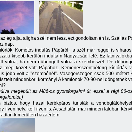
 az ég alja, aligha szél nem lesz, ezt gondoltam én is. Szállás P
éz nap.
törtök. Komótos indulás Pápáról, a szél már reggel is viharo
szaki kisebb kerülőn indultam Nagyacsád felé. Ez látnivalókb
 lett volna, ha nem dühöngött volna a szembeszél. De dühöng
z még közel volt Pápához. Kemenesszentpéterig kínlódás volt
ez is jobb volt a "szembénél". Vasegerszegen csak 500 métert k
Tisztelt mindenkori kormány! A kamionok 70-90-nel döngetnek vég
ni?
 múlva megépült az M86-os gyorsforgalmi út, ezzel a régi 86-
rgalomtól.)
 biztos, hogy hazai kerékpáros turisták a vendéglátóhelye
 ilyen hely, kell ilyen is. Acsád után már minden faluban kény
áradtan-kimerülten hazaértem.