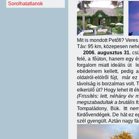
Sorolhatatlanok
Mit is mondott Petőfi? Veres
Táv: 95 km, közepesen neh
2006. augusztus 31.
csü
felé, a főúton, hanem egy é
forgalom miatt ideális út
ebédelnem kellett, pedig a
oldalról-elölről fújt, már 
távolság is borzalmas volt. 
elkerülő út? Hogy lehet itt él
(Frissítés: lett, néhány év
megszabadultak a brutális fo
Tompaládony, Bük. Itt nem
fürdővendégek. De hát ez egy
szél gyengült. Aztán nagy f