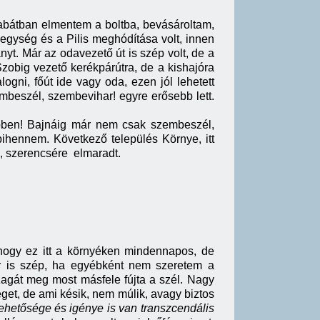
abátban elmentem a boltba, bevásároltam,
hegység és a Pilis meghódítása volt, innen
yt. Már az odavezető út is szép volt, de a
zobig vezető kerékpárútra, de a kishajóra
logni, főút ide vagy oda, ezen jól lehetett
zembeszél, szembevihar! egyre erősebb lett.
 ebben! Bajnáig már nem csak szembeszél,
ihennem. Következő település Környe, itt
l, szerencsére elmaradt.
 hogy ez itt a környéken mindennapos, de
r is szép, ha egyébként nem szeretem a
 szagát meg most másfele fújta a szél. Nagy
éget, de ami késik, nem múlik, avagy biztos
hetősége és igénye is van transzcendális