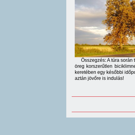
Összegzés: A túra során töb
öreg korszerűtlen biciklim
keretében egy későbbi időpont
aztán jövőre is indulás!