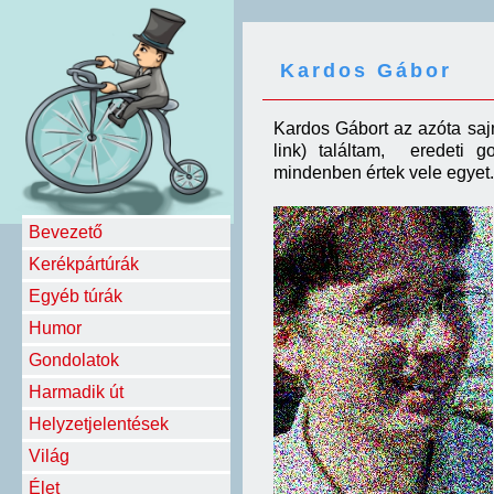
Kardos Gábor
Kardos Gábort az azóta sa
link) találtam, eredeti 
mindenben értek vele egyet.
Bevezető
Kerékpártúrák
Egyéb túrák
Humor
Gondolatok
Harmadik út
Helyzetjelentések
Világ
Élet