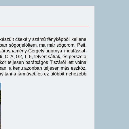
r készült csekély számú fényképből kellene
zában sógorjelöltem, ma már sógorom, Peti,
Vásárosnamény-Gergelyiugornya indulással.
O, A, G2, T, E, felvert sátrak, és persze a
or teljesen barátságos Tiszáról lett volna
akban, a kenu azonban teljesen más eszköz.
ányítani a járművet, és ez utóbbit nehezebb