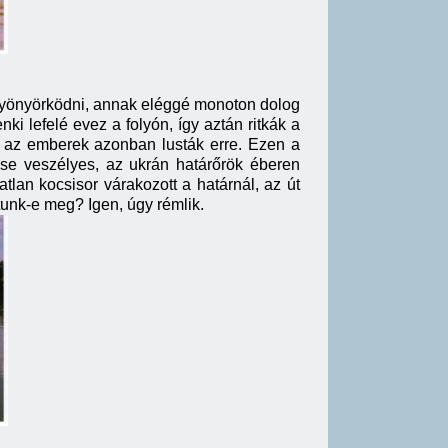
 gyönyörködni, annak eléggé monoton dolog
 lefelé evez a folyón, így aztán ritkák a
i, az emberek azonban lusták erre. Ezen a
ése veszélyes, az ukrán határőrök éberen
tlan kocsisor várakozott a határnál, az út
ltunk-e meg? Igen, úgy rémlik.