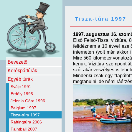
Tisza-túra 1997
1997. augusztus 16. szomb
Első Felső-Tiszai vízitúra,
felidéznem a 10 évvel ezelő
interneten (volt már akkor 
Mire 560 kilométer vonatozás
Bevezető
kenuk. Vízitúra szempontjáb
szó, akár veszélyes is lehe
Kerékpártúrák
Mindenki csak egy "lapátot" 
Egyéb túrák
megtanulni, de némi ráérzés
Svájc 1991
Erdély 1995
Jelenia Góra 1996
Belgium 1997
Tisza-túra 1997
Raftingtúra 2006
Paintball 2007