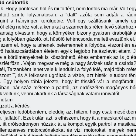
dd-csütörtök
 Hogy pontosan hol és mi történt, nem fontos ma már. Volt egy 
völtött szinte folyamatosan, a "dalt" azóta sem adják a r
int a hányinger kerülgetne. Volt egy szállásunk, amely egy 
 elég nehéz volt a kenukat a szarmentes réten levő sátorhoz c
tanság olvastam, hogy a környéken bizony gyakran kirabolják a
 a folyóban gázoló, ott hűsölő tehéncsorda mellett eveztünk el,
szem el, hogy a tehenek belemennek a folyóba, viszont én ezt
vő halászcsárdában életem egyik legjobb halászlevét ettem. J
ze a körülményeknek is köszönhető, éhes embernek az is jó éte
lét főzni. Vajon megvan-e még a nagy árvizek után a csárda? V
kötél, Tarzanként lehet vele kilendülni a folyó fölé, majd több m
zont T, és A lelkesen ugráltak a vízbe, azt hitték le tudom fé
 Egy helyen tábla jelezte, hogy itt frissítő vár a megfáradt 
lóban, pár száz méterre a parttól, az erdőszélen magányos bódé
voltunk, venni akartunk a társaságnak valami innivalót.
ondtam.
gzott a kérdés.
teljesen ledöbbentem, eleddig azt hittem, hogy csak mesékben
 "jaffától". Ezek után azt is elhiszem, hogy itt a macskáról azt 
itt drótsodronyon húzzák át a kompot egyik partról a másikra,
 ellenszenves motorcsónakokat és vízi motorokat, melyek n