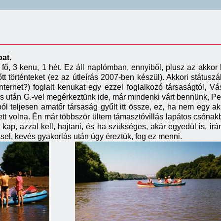
at.
 8 fő, 3 kenu, 1 hét. Ez áll naplómban, ennyiből, plusz az akko
tt történteket (ez az útleírás 2007-ben készül). Akkori státus
internet?) foglalt kenukat egy ezzel foglalkozó társaságtól, 
 után G.-vel megérkeztünk ide, már mindenki várt bennünk, Peti, 
ól teljesen amatőr társaság gyűlt itt össze, ez, ha nem egy akk
tett volna. Én már többször ültem támasztóvillás lapátos csón
kap, azzal kell, hajtani, és ha szükséges, akár egyedül is, ir
sel, kevés gyakorlás után úgy éreztük, fog ez menni.