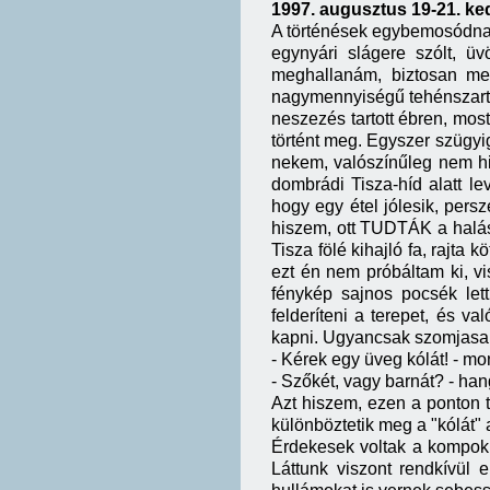
1997. augusztus 19-21. ke
A történések egybemosódnak.
egynyári slágere szólt, ü
meghallanám, biztosan meg
nagymennyiségű tehénszartól
neszezés tartott ébren, mos
történt meg. Egyszer szügyig
nekem, valószínűleg nem hi
dombrádi Tisza-híd alatt le
hogy egy étel jólesik, pers
hiszem, ott TUDTÁK a halász
Tisza fölé kihajló fa, rajta 
ezt én nem próbáltam ki, vis
fénykép sajnos pocsék lett.
felderíteni a terepet, és va
kapni. Ugyancsak szomjasak 
- Kérek egy üveg kólát! - m
- Szőkét, vagy barnát? - han
Azt hiszem, ezen a ponton 
különböztetik meg a "kólát" a
Érdekesek voltak a kompok, 
Láttunk viszont rendkívül