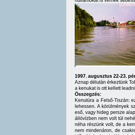
hullámokat is vernek sebess
1997. augusztus 22-23. pé
Aznap délután érkeztünk Toka
a kenukat is ott kellett lea
Összegzés:
Kenutúra a Felső-Tiszán: ez
lehessen. A körülmények szi
eső, vagy hideg persze alap
állóvízben nem volt túl ne
néha részünk volt, de a kem
nem mindenáron, de csakis