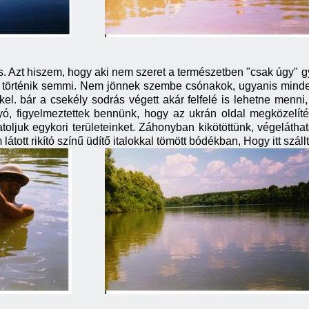
s. Azt hiszem, hogy aki nem szeret a természetben "csak úgy"
 történik semmi. Nem jönnek szembe csónakok, ugyanis mindenki
el. bár a csekély sodrás végett akár felfelé is lehetne menn
yó, figyelmeztettek bennünk, hogy az ukrán oldal megközelít
oljuk egykori területeinket. Záhonyban kikötöttünk, végeláthata
átott rikító színű üdítő italokkal tömött bódékban, Hogy itt szál