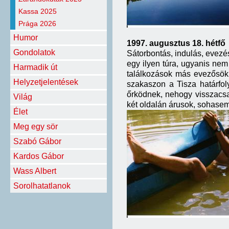
Kassa 2025
Prága 2026
Humor
1997. augusztus 18. hétfő
Gondolatok
Sátorbontás, indulás, evezé
egy ilyen túra, ugyanis nem
Harmadik út
találkozások más evezősökk
Helyzetjelentések
szakaszon a Tisza határfol
őrködnek, nehogy visszacsat
Világ
két oldalán árusok, sohasem l
Élet
Meg egy sör
Szabó Gábor
Kardos Gábor
Wass Albert
Sorolhatatlanok