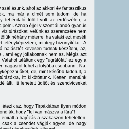
szállásunk, ahol az akkori év fantasztikus
ádiók, ma már a címét sem tudom, de ha
tehénitató fölött volt az erdőszélen, a
ipelni. Aznap éjjel viszont állandó gyanús
 vízitúrázókat, velünk ez szerencsére nem
 tőlük néhány méterre, ha valaki ezt meséli
 lefényképeztem, mintegy bizonyítékul. A
ó halászlét kevesen tudnak készíteni, az,
l, ami egy jóllakottnak nem az. Mégis azt
alahol találtunk egy "ugrálófát" ez egy a
éter magasról lehet a folyóba csobbanni. Na,
nyképezni őket, de, mint később kiderült, a
túrázókra, itt kikötöttünk. Ketten mentünk
 állt, itt lehetett üdítőt és szendvicseket
 létezik az, hogy Tirpákiában ilyen módon
mondják, hogy "fel van mászva a fára"!
 emiatt a hajózás a szakaszon lehetetlen.
em csak a csendet vágják agyon, de nagy