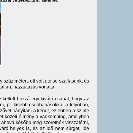
ással védekeztünk, sikerrel.
 száz métert, ott volt utolsó szállásunk, és
tatlan, hazautazás vonattal.
 kellett hozzá egy kiváló csapat, hogy az
zni, pl. kisebb csobbanásokkal a folyóban,
vel irányítani a kenut, ez ebben a szinte
zet közeli élmény a vadkemping, amelyben
y, ahová később még szeretnék visszatérni,
ró helyek is, és az idő nem sürget, ide