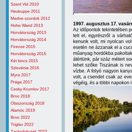
Szent Vid 2010
Heukuppe 2011
Medve-szurdok 2012
1997. augusztus 17. vasá
Hohe Wand 2013
Az időpontok tekintetében p
Horvátország 2013
telt el, egyrészről a várh
Horvátország 2014
kenunk volt, mi nyolcan vol
Firenze 2015
esetén ne ázzanak el a cucc
műanyag hordókba pakoltak! 
Horvátország 2015
átértünk, pár száz métert so
Két kincs 2015
lehet szőke Tiszának is ne
Szlovénia 2016
vízbe. A folyó nagyon kanya
Myra 2017
volt, a csendet csak az ev
Prága 2017
végéig, és a többi napokon i
Cesky Krumlov 2017
Brno 2018
Olaszország 2018
Alamóc 2019
Brno 2022
Triglav 2022
Zarándokutak 2023