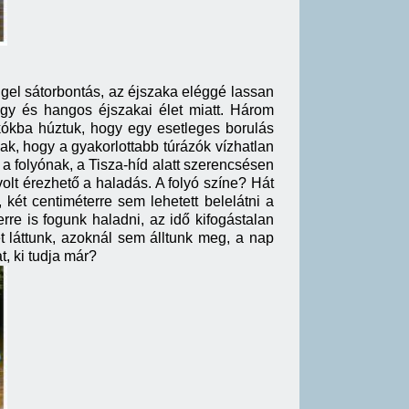
gel sátorbontás, az éjszaka eléggé lassan
agy és hangos éjszakai élet miatt. Három
cskókba húztuk, hogy egy esetleges borulás
ak, hogy a gyakorlottabb túrázók vízhatlan
 folyónak, a Tisza-híd alatt szerencsésen
volt érezhető a haladás. A folyó színe? Hát
két centiméterre sem lehetett belelátni a
rre is fogunk haladni, az idő kifogástalan
 láttunk, azoknál sem álltunk meg, a nap
t, ki tudja már?