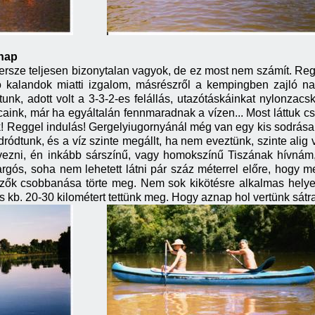
rnap
ersze teljesen bizonytalan vagyok, de ez most nem számít. Reg
ató kalandok miatti izgalom, másrészről a kempingben zajló n
tunk, adott volt a 3-3-2-es felállás, utazótáskáinkat nylonza
aink, már ha egyáltalán fennmaradnak a vízen... Most láttuk cs
Reggel indulás! Gergelyiugornyánál még van egy kis sodrása a
dródtunk, és a víz szinte megállt, ha nem eveztünk, szinte alig 
vezni, én inkább sárszínű, vagy homokszínű Tiszának hívnám, 
rgós, soha nem lehetett látni pár száz méterrel előre, hogy me
ezők csobbanása törte meg. Nem sok kikötésre alkalmas helyet
s kb. 20-30 kilométert tettünk meg. Hogy aznap hol vertünk sátra