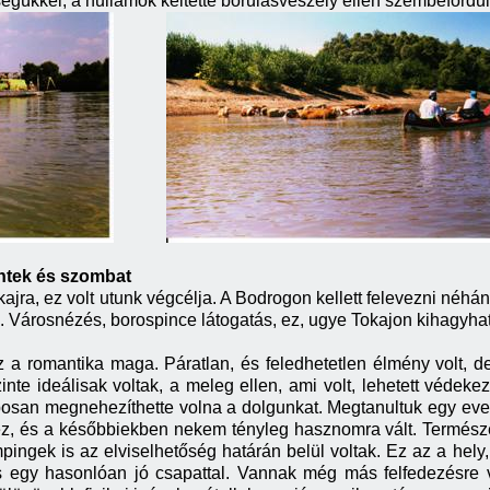
égükkel, a hullámok keltette borulásveszély ellen szembefordul
ntek és szombat
jra, ez volt utunk végcélja. A Bodrogon kellett felevezni néhány
dni. Városnézés, borospince látogatás, ez, ugye Tokajon kihagyha
 a romantika maga. Páratlan, és feledhetetlen élmény volt, de
nte ideálisak voltak, a meleg ellen, ami volt, lehetett védeke
osan megnehezíthette volna a dolgunkat. Megtanultuk egy evező
héz, és a későbbiekben nekem tényleg hasznomra vált. Termés
pingek is az elviselhetőség határán belül voltak. Ez az a hel
 egy hasonlóan jó csapattal. Vannak még más felfedezésre vá