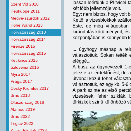
lassan leértünk a Plitvicei
Szent Vid 2010
két főbb jellemzője volt.
Heukuppe 2011
Egy: nem biztos, hogy volt 
Medve-szurdok 2012
Kettő: a vizesblokkok száll
Hohe Wand 2013
Este, de még világosban f
kirándulás körülményeit, és 
Horvátország 2013
központjában is könnyebb let
Horvátország 2014
Firenze 2015
... úgyhogy másnap a rel
Horvátország 2015
választottuk. Sokan tették 
Két kincs 2015
eléggé...
A busz az úgynevezett 1-e
Szlovénia 2016
jelezte az érdeklődést, de a
Myra 2017
útvonal közül lehet választ
Prága 2017
választottuk, ez egy kb. 5-6 ór
Cesky Krumlov 2017
A park szinte az első perct
Brno 2018
vízesések, fehér sziklák, b
türkizkék színű különböző vá
Olaszország 2018
Alamóc 2019
Brno 2022
Triglav 2022
Zarándokutak 2023