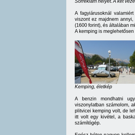
Sörreklám helyet. A két vez
A fagyiárusoknál valamiér
viszont ez majdnem annyi, m
(1600 forint), és általában 
A kemping is meglehetősen 
Kemping, életkép
A benzin mondhatni ugya
viszonylatban számolom, ak
plitvicei kemping volt, de l
itt volt egy kivétel, a bas
számítógép.
Egész héten nagyon kellemes