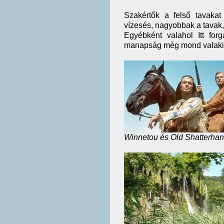
Szakértők a felső tavakat
vízesés, nagyobbak a tavak
Egyébként valahol Itt for
manapság még mond valakin
Winnetou és Old Shatterha