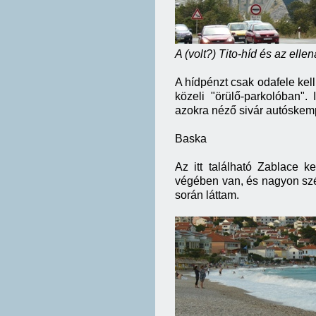
A (volt?) Tito-híd és az elle
A hídpénzt csak odafele kell
közeli "örülő-parkolóban". 
azokra néző sivár autóskem
Baska
Az itt található Zablace k
végében van, és nagyon szé
során láttam.