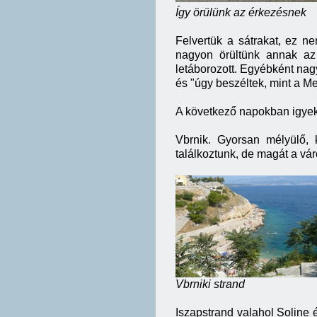
Így örülünk az érkezésnek
Felvertük a sátrakat, ez n
nagyon örültünk annak az 
letáborozott. Egyébként nagy
és "úgy beszéltek, mint a M
A következő napokban igyeke
Vbrnik. Gyorsan mélyülő,
találkoztunk, de magát a vá
Vbrniki strand
Iszapstrand valahol Soline é