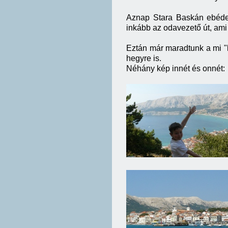
Aznap Stara Baskán ebédel
inkább az odavezető út, ami
Eztán már maradtunk a mi "k
hegyre is.
Néhány kép innét és onnét: