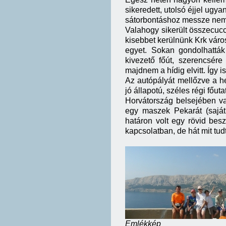
sikeredett, utolsó éjjel ugy
sátorbontáshoz messze nem 
Valahogy sikerült összecucc
kisebbet kerülnünk Krk város
egyet. Sokan gondolhatták
kivezető főút, szerencsér
majdnem a hídig elvitt. Így i
Az autópályát mellőzve a h
jó állapotú, széles régi főu
Horvátország belsejében va
egy maszek Pekarát (saját
határon volt egy rövid besz
kapcsolatban, de hát mit tud
Emlékkép