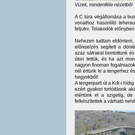
Vizek, mindenféle nézetből
A C túra végállomása a busz
vonathoz hasonlító tehera
feljutni. Tolakodók előnyben it
Nehezen tudtam eldönteni, 
előrejelzés segített a dönt
azaz sátrakat bontottunk és 
úton tettük, és ha azt mon
nagyon finoman fogalmazok. 
nél értünk ki a tengerhez és
hegyekből!
A tengerparti út a Krk-i híd
ezért gyakori torlódások ak
elértünk el a szigetig, d
felkészítettek a várható neh