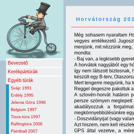
Horvátország 20
Még sohasem nyaraltam Hor
vegyes emlékezetű Jugoszl
menjünk, mit nézzünk meg, e
mondta:
- Baj van, a legkisebb gyere
Bevezető
A horvátok nagyjából egy h
így nem látszott biztosnak,
Kerékpártúrák
készült egy B-terv, Olaszors
Egyéb túrák
Mert tengerre megyünk, ha t
Svájc 1991
Reggel degeszre pakoltuk az
A szlovén-horvát határon pe
Erdély 1995
persze szörnyen meglepett és
Jelenia Góra 1996
akadályozzuk a forgalma
Belgium 1997
megkönnyebbülésünkre egy hö
Tisza-túra 1997
- Doszvidányija! (vagy valam
Raftingtúra 2006
Azt hiszem, nem kell részle
GPS által vezetve, a mére
Paintball 2007