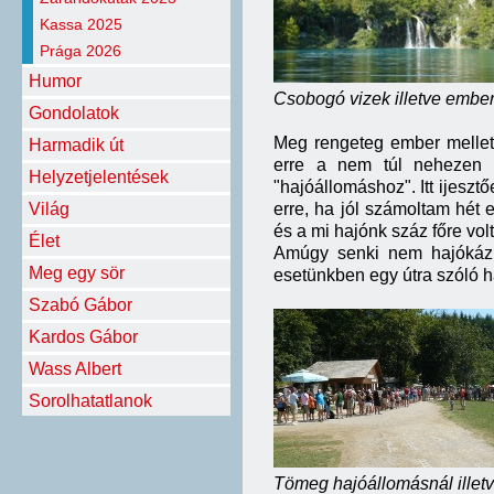
Kassa 2025
Prága 2026
Humor
Csobogó vizek illetve embe
Gondolatok
Meg rengeteg ember mellett
Harmadik út
erre a nem túl nehezen m
Helyzetjelentések
"hajóállomáshoz". Itt ijeszt
Világ
erre, ha jól számoltam hét 
és a mi hajónk száz főre vol
Élet
Amúgy senki nem hajókázha
Meg egy sör
esetünkben egy útra szóló h
Szabó Gábor
Kardos Gábor
Wass Albert
Sorolhatatlanok
Tömeg hajóállomásnál illetve