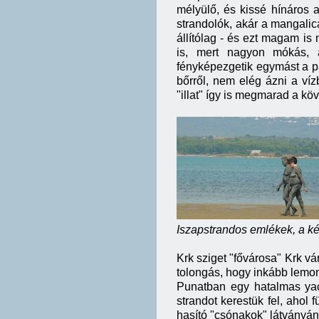
mélyülő, és kissé hínáros 
strandolók, akár a mangali
állítólag - és ezt magam is 
is, mert nagyon mókás, 
fényképezgetik egymást a p
bőrről, nem elég ázni a vízb
"illat" így is megmarad a köv
Iszapstrandos emlékek, a k
Krk sziget "fővárosa" Krk vár
tolongás, hogy inkább lemon
Punatban egy hatalmas yacht
strandot kerestük fel, ahol
hasító "csónakok" látványán