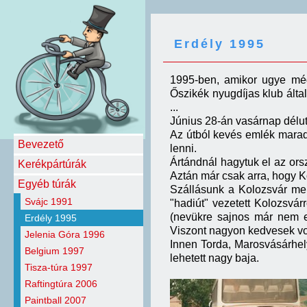
Erdély 1995
1995-ben, amikor ugye még 
Őszikék nyugdíjas klub által
...
Június 28-án vasárnap délut
Az útból kevés emlék marad
Bevezető
lenni.
Ártándnál hagytuk el az ors
Kerékpártúrák
Aztán már csak arra, hogy K
Egyéb túrák
Szállásunk a Kolozsvár mel
Svájc 1991
"hadiút" vezetett Kolozsvár
(nevükre sajnos már nem e
Erdély 1995
Viszont nagyon kedvesek volt
Jelenia Góra 1996
Innen Torda, Marosvásárhely
Belgium 1997
lehetett nagy baja.
Tisza-túra 1997
Raftingtúra 2006
Paintball 2007