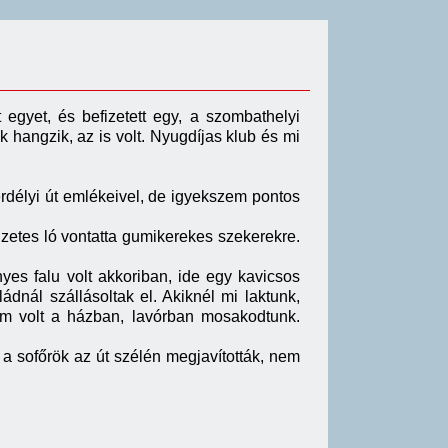
egyet, és befizetett egy, a szombathelyi
k hangzik, az is volt. Nyugdíjas klub és mi
délyi út emlékeivel, de igyekszem pontos
zetes ló vontatta gumikerekes szekerekre.
yes falu volt akkoriban, ide egy kavicsos
dnál szállásoltak el. Akiknél mi laktunk,
m volt a házban, lavórban mosakodtunk.
 a sofőrök az út szélén megjavították, nem