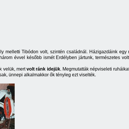
 melletti Tibódon volt, szintén családnál. Házigazdáink egy n
 három évvel később ismét Erdélyben jártunk, természetes volt
k velük, mert
volt ránk idejük
. Megmutatták népviseleti ruháik
k, ünnepi alkalmakkor ők tényleg ezt viselték.