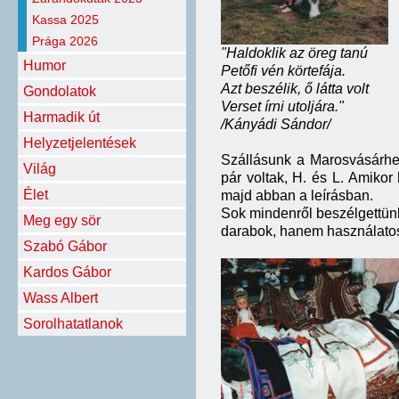
Kassa 2025
Prága 2026
"Haldoklik az öreg tanú
Humor
Petőfi vén körtefája.
Azt beszélik, ő látta volt
Gondolatok
Verset írni utoljára."
Harmadik út
/Kányádi Sándor/
Helyzetjelentések
Szállásunk a Marosvásárhely
Világ
pár voltak, H. és L. Amikor
Élet
majd abban a leírásban.
Sok mindenről beszélgettün
Meg egy sör
darabok, hanem használatosa
Szabó Gábor
Kardos Gábor
Wass Albert
Sorolhatatlanok