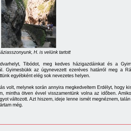
ziasszonyunk, H. is velünk tartott
udvarhelyt, Tibódot, meg kedves házigazdáinkat és a Gy
ál. Gyimesbükk az úgynevezett ezeréves határról meg a Rákóc
ttünk egyébként elég sok nevezetes helyen.
lás volt, melynek során annyira megkedveltem Erdélyt, hogy ki
am, mintha ötven évvel visszamentünk volna az időben. Amik
agyot változott. Azt hiszem, ideje lenne ismét megnéznem, talán
jártam még.