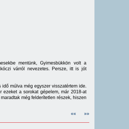
imesekbe mentünk, Gyimesbükkön volt a
zi várról nevezetes. Persze, itt is jót
s idő múlva még egyszer visszatértem ide.
or ezeket a sorokat gépelem, már 2018-at
 maradtak még felderítetlen részek, hiszen
««
»»