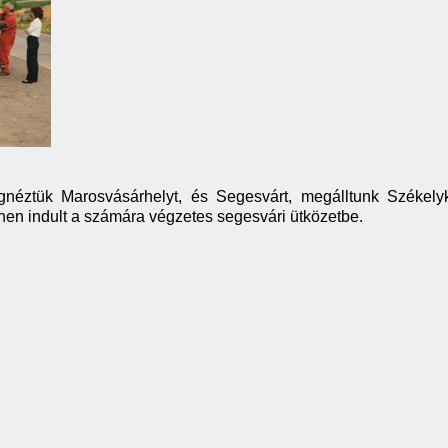
éztük Marosvásárhelyt, és Segesvárt, megálltunk Székelyk
 innen indult a számára végzetes segesvári ütközetbe.