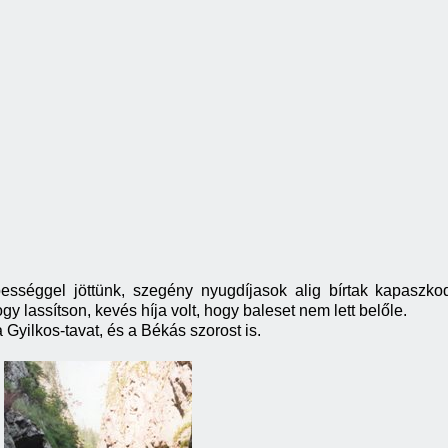
bességgel jöttünk, szegény nyugdíjasok alig bírtak kapaszk
gy lassítson, kevés híja volt, hogy baleset nem lett belőle.
yilkos-tavat, és a Békás szorost is.