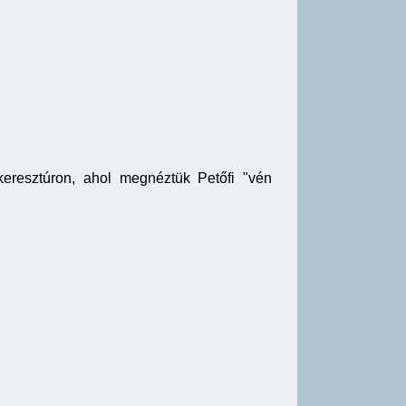
eresztúron, ahol megnéztük Petőfi "vén