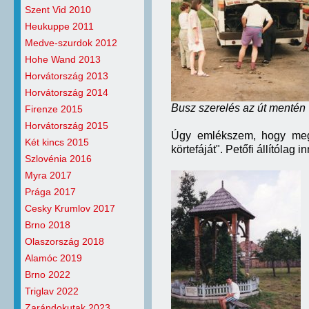
Szent Vid 2010
Heukuppe 2011
Medve-szurdok 2012
Hohe Wand 2013
Horvátország 2013
Horvátország 2014
Busz szerelés az út mentén
Firenze 2015
Horvátország 2015
Úgy emlékszem, hogy megn
Két kincs 2015
körtefáját". Petőfi állítólag
Szlovénia 2016
Myra 2017
Prága 2017
Cesky Krumlov 2017
Brno 2018
Olaszország 2018
Alamóc 2019
Brno 2022
Triglav 2022
Zarándokutak 2023