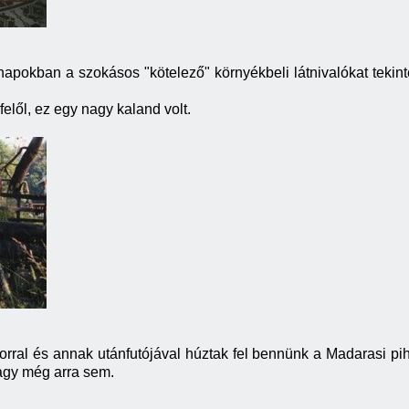
apokban a szokásos "kötelező" környékbeli látnivalókat tekin
felől, ez egy nagy kaland volt.
ktorral és annak utánfutójával húztak fel bennünk a Madarasi p
vagy még arra sem.