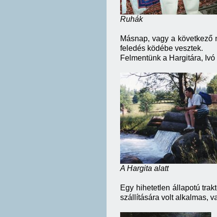
Ruhák
Másnap, vagy a következő n
feledés ködébe vesztek.
Felmentünk a Hargitára, Ivó 
A Hargita alatt
Egy hihetetlen állapotú tra
szállítására volt alkalmas, 