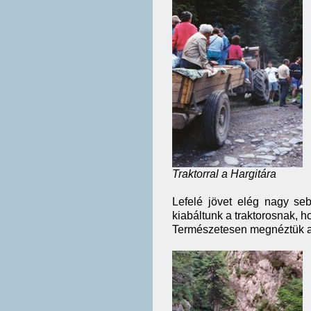
Traktorral a Hargitára
Lefelé jövet elég nagy se
kiabáltunk a traktorosnak, ho
Természetesen megnéztük a G