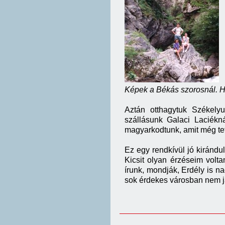
Képek a Békás szorosnál. Há
Aztán otthagytuk Székely
szállásunk Galaci Laciékn
magyarkodtunk, amit még te
Ez egy rendkívül jó kirándu
Kicsit olyan érzéseim volt
írunk, mondják, Erdély is n
sok érdekes városban nem 