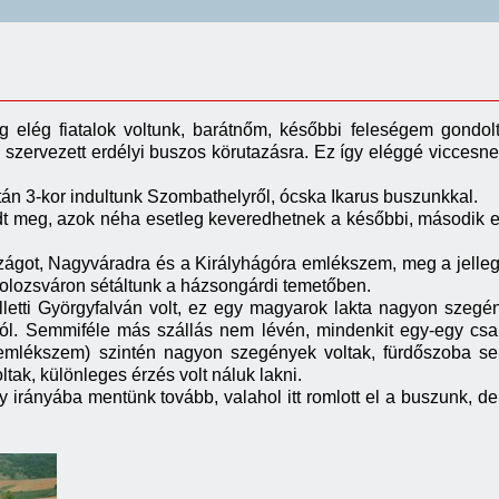
elég fiatalok voltunk, barátnőm, későbbi feleségem gondolt 
 szervezett erdélyi buszos körutazásra. Ez így eléggé viccesne
án 3-kor indultunk Szombathelyről, ócska Ikarus buszunkkal.
t meg, azok néha esetleg keveredhetnek a későbbi, második er
zágot, Nagyváradra és a Királyhágóra emlékszem, meg a jelleg
olozsváron sétáltunk a házsongárdi temetőben.
letti Györgyfalván volt, ez egy magyarok lakta nagyon szegén
ról. Semmiféle más szállás nem lévén, mindenkit egy-egy csalá
mlékszem) szintén nagyon szegények voltak, fürdőszoba se
ak, különleges érzés volt náluk lakni.
 irányába mentünk tovább, valahol itt romlott el a buszunk, de