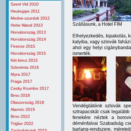
Szent Vid 2010
Heukuppe 2011
Medve-szurdok 2012
Szállásunk, a Hotel FIM
Hohe Wand 2013
Horvátország 2013
Elhelyezkedés, kipakolás, k
Horvátország 2014
kalyiba, vagy szlovák faházi
Firenze 2015
ahol egy helyi cigánybanda 
Horvátország 2015
ismerték.
Két kincs 2015
Szlovénia 2016
Myra 2017
Prága 2017
Cesky Krumlov 2017
Brno 2018
Olaszország 2018
Vendéglátóink szlovák spe
Alamóc 2019
sztrapacskát csak legalább
Brno 2022
fenekére néztek a borovi
déménfalvai Szabadság cse
Triglav 2022
barlang-rendszere, méretei
Zarándokutak 2023