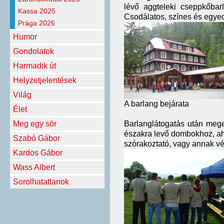
lévő aggteleki cseppkőbarl
Kassa 2025
Csodálatos, színes és egyed
Prága 2026
Humor
Gondolatok
Harmadik út
Helyzetjelentések
Világ
A barlang bejárata
Élet
Meg egy sör
Barlanglátogatás után mege
északra levő dombokhoz, aho
Szabó Gábor
szórakoztató, vagy annak vé
Kardos Gábor
Wass Albert
Sorolhatatlanok