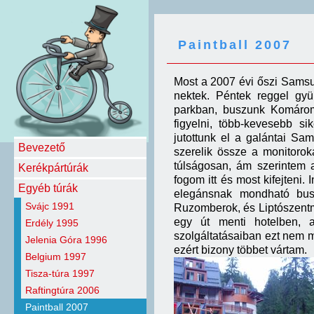
Paintball 2007
Most a 2007 évi őszi Samsun
nektek. Péntek reggel gyü
parkban, buszunk Komáromb
figyelni, több-kevesebb si
jutottunk el a galántai Sa
Bevezető
szerelik össze a monitoroka
túlságosan, ám szerintem a
Kerékpártúrák
fogom itt és most kifejteni.
Egyéb túrák
elegánsnak mondható busi
Svájc 1991
Ruzomberok, és Liptószentmi
egy út menti hotelben, 
Erdély 1995
szolgáltatásaiban ezt nem m
Jelenia Góra 1996
ezért bizony többet vártam.
Belgium 1997
Tisza-túra 1997
Raftingtúra 2006
Paintball 2007