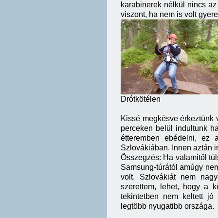
karabinerek nélkül nincs a
viszont, ha nem is volt gyer
Drótkötélen
Kissé megkésve érkeztünk vi
perceken belül indultunk 
étteremben ebédelni, ez 
Szlovákiában. Innen aztán irá
Összegzés: Ha valamitől túl
Samsung-túrától amúgy nem v
volt. Szlovákiát nem nag
szerettem, lehet, hogy a 
tekintetben nem keltett j
legtöbb nyugatibb országa.