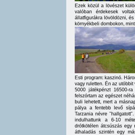
Ezek közül a lövészet külön
valóban érdekesek voltak,
állatfigurákra lövöldözni, é
környékbeli dombokon, minth
Esti program: kaszinó. Három
vagy ruletten. Én az utóbbit
5000 játékpénzt 16500-ra 
felszórtam az egészet néhán
buli lehetett, mert a másna
pálya a fentebb levő sípá
Tarzania névre "hallgatott".
indulhattunk a 6-10 méte
drótkötélen átcsúszás egy 
áthaladás szintén egy más