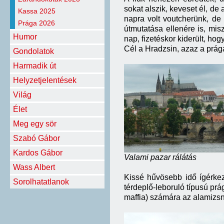
sokat alszik, keveset él, de
Kassa 2025
napra volt voutcherünk, de 
Prága 2026
útmutatása ellenére is, mis
Humor
nap, fizetéskor kiderült, hog
Cél a Hradzsin, azaz a prága
Gondolatok
Harmadik út
Helyzetjelentések
Világ
Élet
Meg egy sör
Szabó Gábor
Kardos Gábor
Valami pazar rálátás
Wass Albert
Kissé hűvösebb idő ígérkezet
Sorolhatatlanok
térdeplő-leboruló típusú prá
maffia) számára az alamizsn