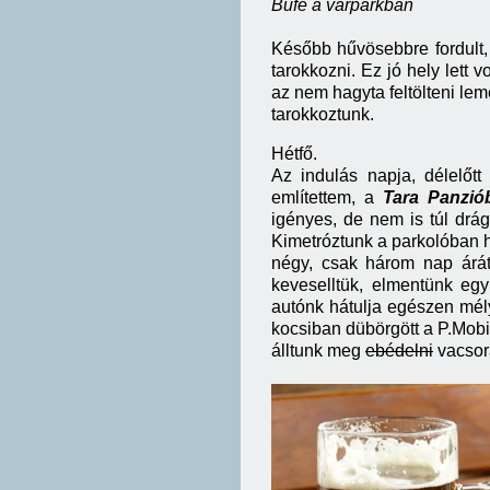
Büfé a várparkban
Később hűvösebbre fordult
tarokkozni. Ez jó hely lett 
az nem hagyta feltölteni lem
tarokkoztunk.
Hétfő.
Az indulás napja, délelőtt
említettem, a
Tara Panzió
igényes, de nem is túl drág
Kimetróztunk a parkolóban ha
négy, csak három nap árát 
keveselltük, elmentünk egy
autónk hátulja egészen mély
kocsiban dübörgött a P.Mobi
álltunk meg
ebédelni
vacsor