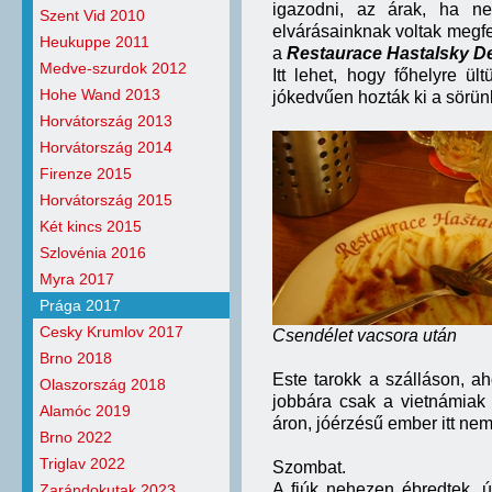
igazodni, az árak, ha n
Szent Vid 2010
elvárásainknak voltak megfe
Heukuppe 2011
a
Restaurace Hastalsky D
Medve-szurdok 2012
Itt lehet, hogy főhelyre 
Hohe Wand 2013
jókedvűen hozták ki a sörünk
Horvátország 2013
Horvátország 2014
Firenze 2015
Horvátország 2015
Két kincs 2015
Szlovénia 2016
Myra 2017
Prága 2017
Cesky Krumlov 2017
Csendélet vacsora után
Brno 2018
Este tarokk a szálláson, a
Olaszország 2018
jobbára csak a vietnámiak
Alamóc 2019
áron, jóérzésű ember itt nem
Brno 2022
Triglav 2022
Szombat.
A fiúk nehezen ébredtek, 
Zarándokutak 2023