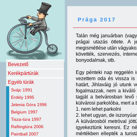
Prága 2017
Talán még januárban (vagy 
prágai utazás ötlete. A j
megismétlése után vágyakozot
követték, szervezés, interne
bonyodalmak, stb.
Bevezető
Egy pénteki nap reggelén in
Kerékpártúrák
vezettem oda és vissza is 
Egyéb túrák
határt, Jihlaváig jó utunk
Svájc 1991
fogalmazzak, nem a kiváló
tagját a belvárosban levő s
Erdély 1995
külvárosi parkolóba, mert a
Jelenia Góra 1996
1. nem lehet parkolni
Belgium 1997
2. lehet ugyan, de iszonyúa
Tisza-túra 1997
A külvárosból metróval jött
Raftingtúra 2006
igyekeztünk keresni. Ez n
mértékben ellepték a turistá
Paintball 2007