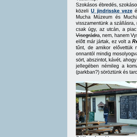
Szokásos ébredés, szokásos
közeli
U jindrisske veze
é
Mucha Múzeum és Mucha-s
visszamentünk a szállásra, 
csak úgy, az utcán, a piac
Visegrádra
, nem, hanem Vys
előtt már jártak, ez volt a
R
tűnt, de amikor elővettük
onnantól mindig mosolyogva 
sört, abszintot, kávét, ahog
jellegében némileg a komá
(parkban?) söröztünk és tar