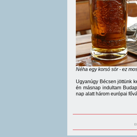
Néha egy korsó sör - ez mo
Ugyanúgy Bécsen jöttünk ke
én másnap indultam Budape
nap alatt három európai fővá
E