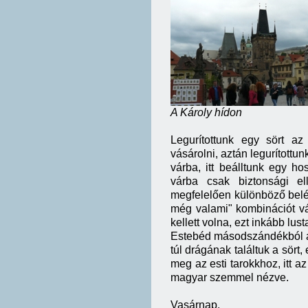
A Károly hídon
Legurítottunk egy sört a
vásárolni, aztán legurítottu
várba, itt beálltunk egy ho
várba csak biztonsági e
megfelelően különböző belé
még valami" kombinációt v
kellett volna, ezt inkább lus
Estebéd másodszándékból a 
túl drágának találtuk a sört,
meg az esti tarokkhoz, itt a
magyar szemmel nézve.
Vasárnap.