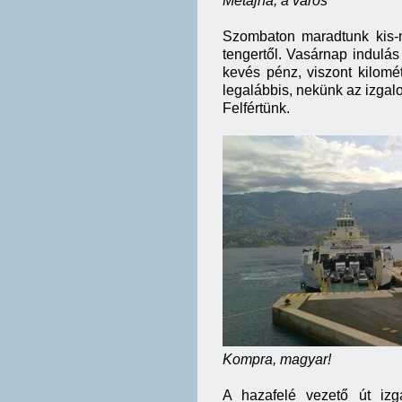
Metajna, a vár
Szombaton maradtunk kis-n
tengertől. Vasárnap indulás
kevés pénz, viszont kilom
legalábbis, nekünk az izgalo
Felfértünk.
Kompra, magyar
A hazafelé vezető út izg