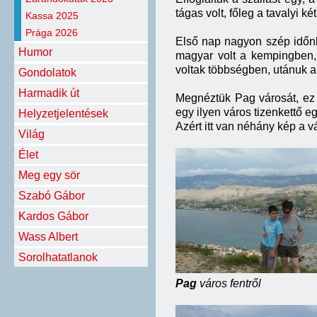
tágas volt, főleg a tavalyi két
Kassa 2025
Prága 2026
Első nap nagyon szép időnk
Humor
magyar volt a kempingben, e
voltak többségben, utánuk a
Gondolatok
Harmadik út
Megnéztük Pag városát, ez 
egy ilyen város tizenkettő eg
Helyzetjelentések
Azért itt van néhány kép a vá
Világ
Élet
Meg egy sör
Szabó Gábor
Kardos Gábor
Wass Albert
Sorolhatatlanok
Pag
város fentről 