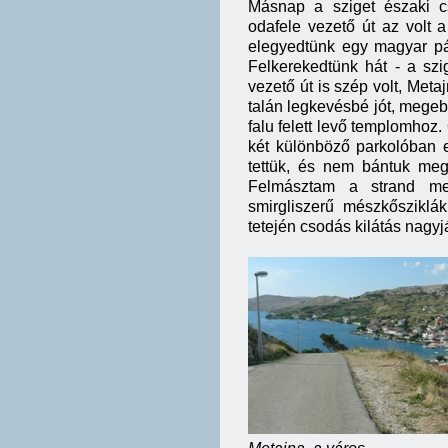
Másnap a sziget északi c
odafele vezető út az volt
elegyedtünk egy magyar pár
Felkerekedtünk hát - a szi
vezető út is szép volt, Meta
talán legkevésbé jót, megebé
falu felett levő templomhoz.
két különböző parkolóban e
tettük, és nem bántuk meg
Felmásztam a strand mel
smirgliszerű mészkősziklá
tetején csodás kilátás nagy