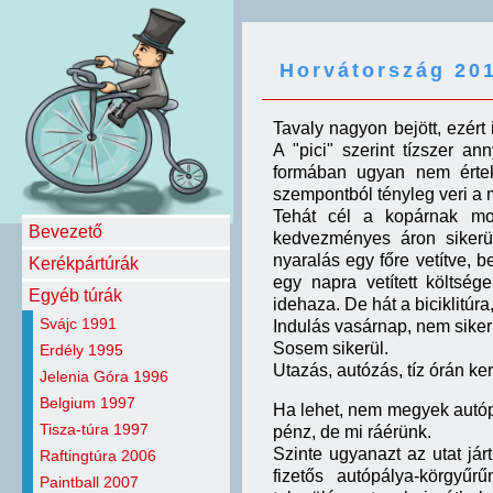
Horvátország 20
Tavaly nagyon bejött, ezért 
A "pici" szerint tízszer 
formában ugyan nem értek
szempontból tényleg veri a 
Tehát cél a kopárnak mon
Bevezető
kedvezményes áron sikerült
nyaralás egy főre vetítve, be
Kerékpártúrák
egy napra vetített költsé
Egyéb túrák
idehaza. De hát a biciklitúra
Svájc 1991
Indulás vasárnap, nem sikerü
Sosem sikerül.
Erdély 1995
Utazás, autózás, tíz órán kere
Jelenia Góra 1996
Belgium 1997
Ha lehet, nem megyek autóp
Tisza-túra 1997
pénz, de mi ráérünk.
Szinte ugyanazt az utat jár
Raftingtúra 2006
fizetős autópálya-körgyű
Paintball 2007