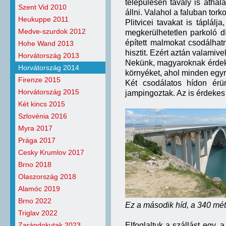
településen tavaly is áthal
Szent Vid 2010
állni. Valahol a faluban tor
Heukuppe 2011
Plitvicei tavakat is táplál
Medve-szurdok 2012
megkerülhetetlen parkoló dí
épített malmokat csodálh
Hohe Wand 2013
hisztit. Ezért aztán valami
Horvátország 2013
Nekünk, magyaroknak érdeke
Horvátország 2014
környéket, ahol minden egy
Firenze 2015
Két csodálatos hídon érü
Horvátország 2015
jampingoztak. Az is érdekes
Két kincs 2015
Szlovénia 2016
Myra 2017
Prága 2017
Cesky Krumlov 2017
Brno 2018
Olaszország 2018
Alamóc 2019
Brno 2022
Ez a második híd, a 340 mé
Triglav 2022
Zarándokutak 2023
Elfoglaltuk a szállást egy, 