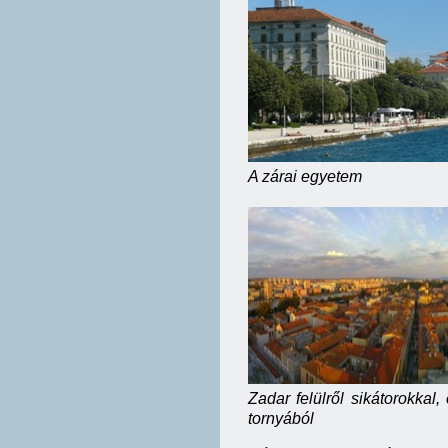
A zárai egyetem
Zadar felülről sikátoro
tornyából