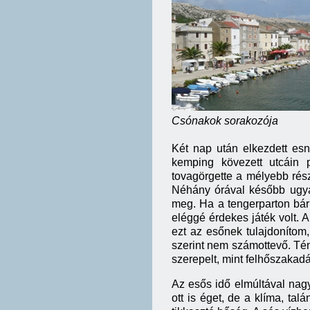
Csónakok sorakozó
Két nap után elkezdett es
kemping kövezett utcáin p
tovagörgette a mélyebb rész
Néhány órával később ugyan
meg. Ha a tengerparton bárh
eléggé érdekes játék volt. 
ezt az esőnek tulajdoníto
szerint nem számottevő. Tén
szerepelt, mint felhőszakadás
Az esős idő elmúltával nagy
ott is éget, de a klíma, tal