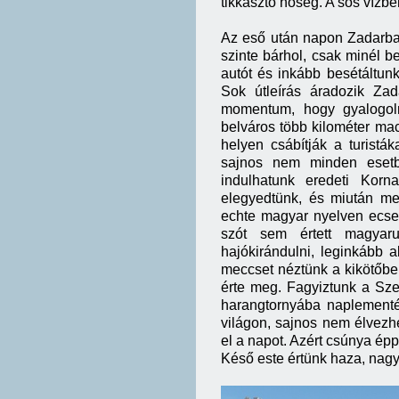
tikkasztó hőség. A sós vízb
Az eső után napon Zadarba m
szinte bárhol, csak minél 
autót és inkább besétáltunk
Sok útleírás áradozik Za
momentum, hogy gyalogoln
belváros több kilométer mac
helyen csábítják a turisták
sajnos nem minden esetbe
indulhatunk eredeti Korn
elegyedtünk, és miután me
echte magyar nyelven ecset
szót sem értett magyaru
hajókirándulni, leginkább 
meccset néztünk a kikötőbe
érte meg. Fagyiztunk a Sz
harangtornyába naplementét
világon, sajnos nem élvezhe
el a napot. Azért csúnya ép
Késő este értünk haza, nagy