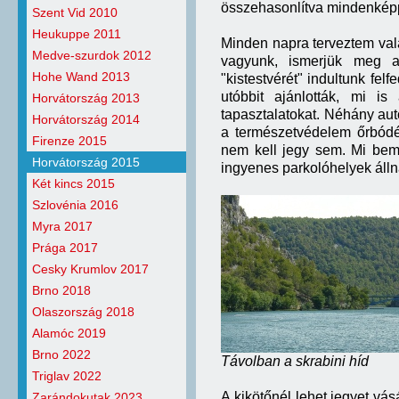
összehasonlítva mindenkép
Szent Vid 2010
Heukuppe 2011
Minden napra terveztem vala
Medve-szurdok 2012
vagyunk, ismerjük meg a 
Hohe Wand 2013
"kistestvérét" indultunk fel
utóbbit ajánlották, mi i
Horvátország 2013
tapasztalatokat. Néhány autó
Horvátország 2014
a természetvédelem őrbódéj
Firenze 2015
nem kell jegy sem. Mi beme
Horvátország 2015
ingyenes parkolóhelyek áll
Két kincs 2015
Szlovénia 2016
Myra 2017
Prága 2017
Cesky Krumlov 2017
Brno 2018
Olaszország 2018
Alamóc 2019
Brno 2022
Távolban a skrabini híd
Triglav 2022
A kikötőnél lehet jegyet vá
Zarándokutak 2023