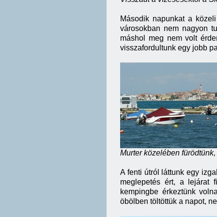
Második napunkat a közeli 
városokban nem nagyon tud
máshol meg nem volt érdem
visszafordultunk egy jobb 
Murter közelében fürödtünk, 
A fenti útról láttunk egy iz
meglepetés ért, a lejárat 
kempingbe érkeztünk volna
öbölben töltöttük a napot, n