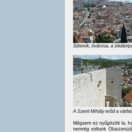
Sibenik, óvárosa, a sikátor
A Szent Mihály erőd a várfala
Mégsem ez nyűgözött le, ha
nemrég voltunk Olaszország