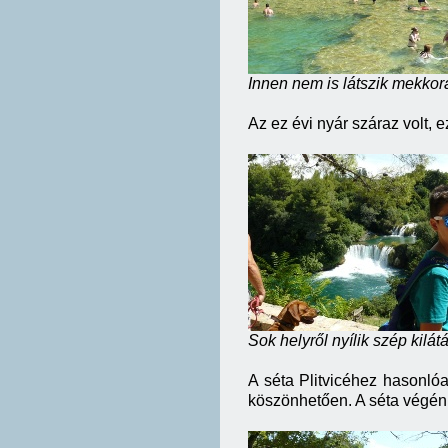
Innen nem is látszik mekkor
Az ez évi nyár száraz volt, 
Sok helyről nyílik szép kilát
A séta Plitvicéhez hasonlóa
köszönhetően. A séta végén 