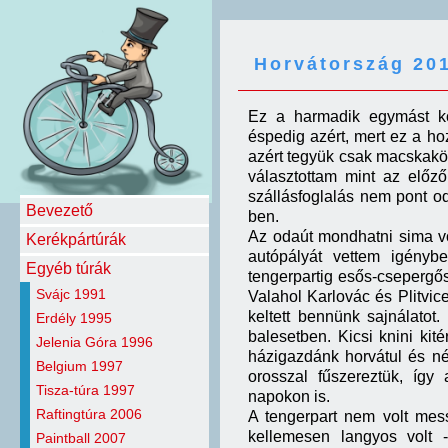
Horvátország 20
Ez a harmadik egymást köv
éspedig azért, mert ez a ho
azért tegyük csak macskakör
választottam mint az előz
szállásfoglalás nem pont od
Bevezető
ben.
Az odaút mondhatni sima vo
Kerékpártúrák
autópályát vettem igényb
Egyéb túrák
tengerpartig esős-csepergős 
Svájc 1991
Valahol Karlovác és Plitvice
keltett bennünk sajnálatot
Erdély 1995
balesetben. Kicsi knini kit
Jelenia Góra 1996
házigazdánk horvátul és né
Belgium 1997
orosszal fűszereztük, így
Tisza-túra 1997
napokon is.
Raftingtúra 2006
A tengerpart nem volt mes
kellemesen langyos volt
Paintball 2007