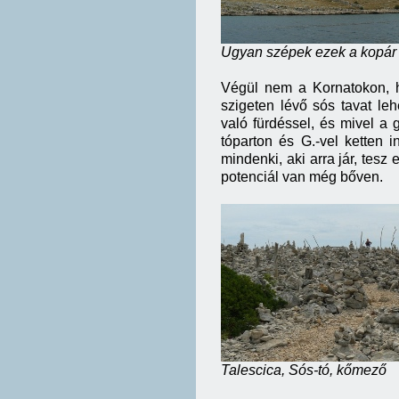
Ugyan szépek ezek a kopár s
Végül nem a Kornatokon, ha
szigeten lévő sós tavat le
való fürdéssel, és mivel a 
tóparton és G.-vel ketten 
mindenki, aki arra jár, tesz
potenciál van még bőven.
Talescica, Sós-tó, kőmező