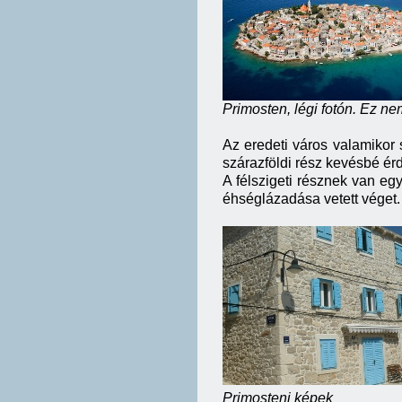
Primosten, légi fotón. Ez nem
Az eredeti város valamikor s
szárazföldi rész kevésbé ér
A félszigeti résznek van eg
éhséglázadása vetett véget.
Primosteni képek