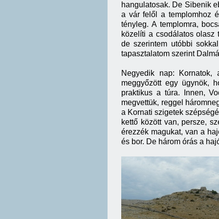
hangulatosak. De Sibenik ebb
a vár felől a templomhoz ér
tényleg. A templomra, bocs
közelíti a csodálatos olasz
de szerintem utóbbi sokka
tapasztalatom szerint Dalm
Negyedik nap: Kornatok, 
meggyőzött egy ügynök, ho
praktikus a túra. Innen, V
megvettük, reggel háromnegy
a Kornati szigetek szépségé
kettő között van, persze, s
érezzék magukat, van a haj
és bor. De három órás a hajó