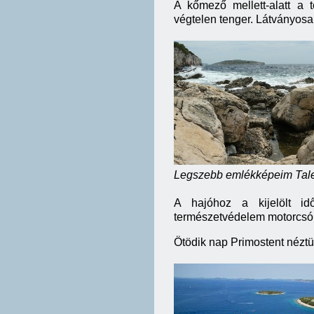
A kőmező mellett-alatt a 
végtelen tenger. Látványosa
Legszebb emlékképeim Talesc
A hajóhoz a kijelölt idő
természetvédelem motorcsón
Ötödik nap Primostent néztük