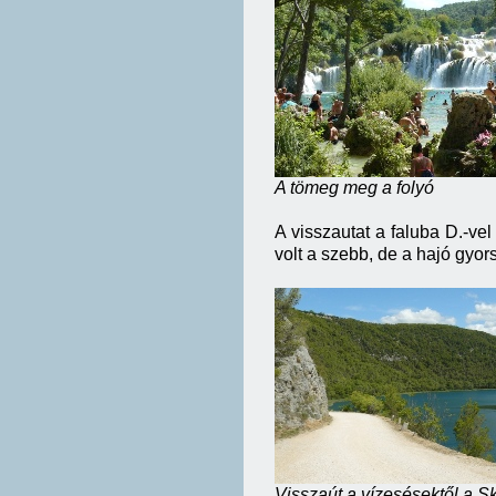
A tömeg meg a folyó
A visszautat a faluba D.-ve
volt a szebb, de a hajó gyor
Visszaút a vízesésektől a S