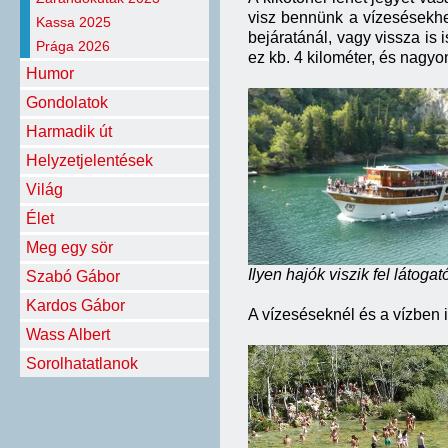
visz bennünk a vízesésekhez
Kassa 2025
bejáratánál, vagy vissza is 
Prága 2026
ez kb. 4 kilométer, és nagyo
Humor
Gondolatok
Harmadik út
Helyzetjelentések
Világ
Élet
Meg egy sör
Ilyen hajók viszik fel látog
Szabó Gábor
Kardos Gábor
A vízeséseknél és a vízben 
Wass Albert
Sorolhatatlanok