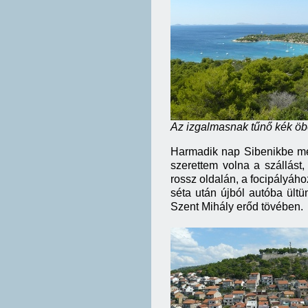
Az izgalmasnak tűnő kék öb
Harmadik nap Sibenikbe me
szerettem volna a szállást
rossz oldalán, a focipályáho
séta után újból autóba ült
Szent Mihály erőd tövében.