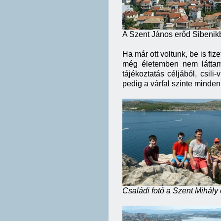
A Szent János erőd Sibenik
Ha már ott voltunk, be is fi
még életemben nem láttam
tájékoztatás céljából, csili-v
pedig a várfal szinte minden
Családi fotó a Szent Mihály