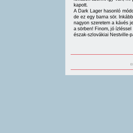
kapott.
A Dark Lager hasonló módon
de ez egy barna sör. Inkáb
nagyon szeretem a kávés jel
a sörben! Finom, jó ízléssel
észak-szlovákiai Nestville-p
E