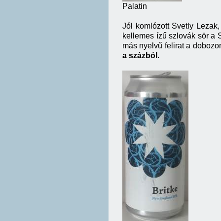
Palatin
Jól komlózott Svetly Lezak, 
kellemes ízű szlovák sör a S
más nyelvű felirat a dobozo
a százból
.