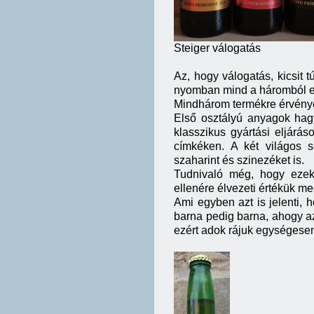
Steiger válogatás
Az, hogy válogatás, kicsit t
nyomban mind a háromból e
Mindhárom termékre érvénye
Első osztályú anyagok hag
klasszikus gyártási eljárá
címkéken. A két világos s
szaharint és szinezéket is.
Tudnivaló még, hogy ezek 
ellenére élvezeti értékük me
Ami egyben azt is jelenti, h
barna pedig barna, ahogy az 
ezért adok rájuk egységes