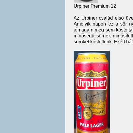
Urpiner Premium 12
Az Urpiner család első üv
Amelyik napon ez a sör ny
jómagam meg sem kóstoltam 
minőségű sörnek minősítet
söröket kóstoltunk. Ezért há