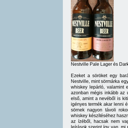
Nestville Pale Lager és Dar
Ezeket a söröket egy bar
Nestville, mint sörmárka eg
whiskey lepárló, valamint 
azonban mégis inkább az u
első, amint a nevéből is ki
igényes termék akar lenni é
sörnek nagyon távoli roko
whiskey készítéséhez haszná
az ízéből, hacsak nem va
leírások szerint így van, m