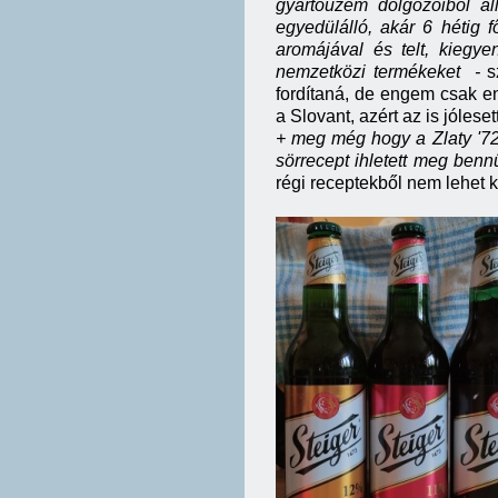
gyártóüzem dolgozóiból ál
egyedülálló, akár 6 hétig 
aromájával és telt, kiegy
nemzetközi termékeket -
s
fordítaná, de engem csak e
a Slovant, azért az is jóleset
+ meg még hogy a Zlaty '72 
sörrecept ihletett meg benn
régi receptekből nem lehet 