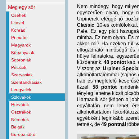
Nem mindegy, hogy milyen d
Meg egy sör
egyszerűen olyan, hogy m
Csehek
Urpinerek eléggé jó pozíc
Litovel
Classic
, 10-es komlófokkal,
Konrád
Pale. Ez egy picit hazugsá
mintha. Ez nem olyan. És 
Primator
akkor mi? Ha ezeken túl v
Magyarok
elfogadható minőségű és k
Kőbányaiak
hülye feliratokra, egyszerű
Soproniak
küzdenünk.
48 pontot
kap, e
Pécsiek
Viszont az
Urpiner Specia
alkoholtartalommal (sajnos
Szarvasiak
hab és megfelelő keserűsé
Szentandrásiak
tízzel,
58 pontot
mindenké
Lengyelek
tényleg lehetne kicsit olcsób
Szlovákok
Harmadik sör (képen a jobb
Horvátok
egyáltalán nem lehet ére
alkoholtartalom lekorlátoz
Osztrákok
egyébként leginkább szereth
Németek
termék, de
49 pontnál
többe
Belgák
Európa sörei