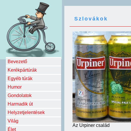
Szlovákok
Bevezető
Kerékpártúrák
Egyéb túrák
Humor
Gondolatok
Harmadik út
Helyzetjelentések
Világ
Az Urpiner család
Élet