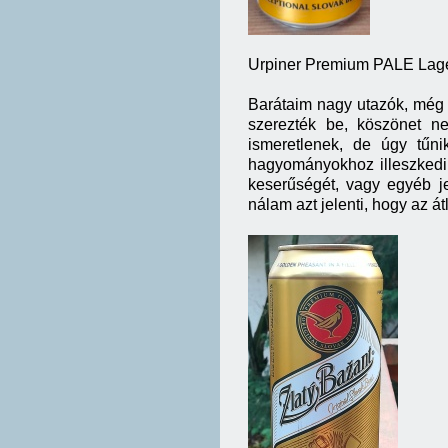
Urpiner Premium PALE Lag
Barátaim nagy utazók, még 
szerezték be, köszönet ne
ismeretlenek, de úgy tűn
hagyományokhoz illeszkedik
keserűségét, vagy egyéb j
nálam azt jelenti, hogy az á