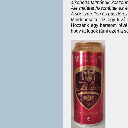
alkoholtartalmának köszönh
Ale malátát használtak az e
A sör szűretlen és pasztőrözö
Mindenesetre ez egy kiváló
Hozzánk egy barátom révén
hogy át fogok járni ezért a s