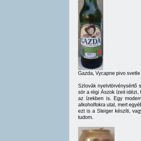
Gazda, Vycapne pivo svetle
Szlovák nyelvtörvénysértő s
sör a régi Ászok ízeit idézi
az ízekben is. Egy moder
alkoholfokra utal, mert egyé
ezt is a Steiger készíti, v
tudom.