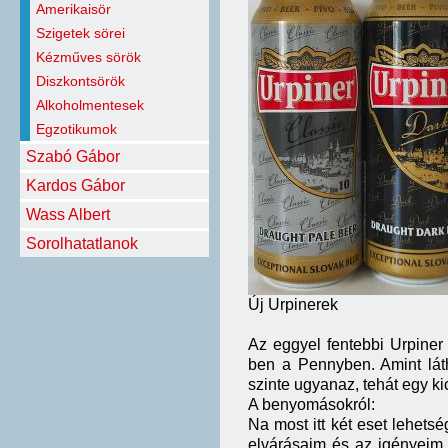
Amerikaisör
Szigetek sörei
Kézműves sörök
Diszkontsörök
Alkoholmentesek
Egzotikumok
Szabó Gábor
Kardos Gábor
Wass Albert
Sorolhatatlanok
Új Urpinerek
Az eggyel fentebbi Urpiner 
ben a Pennyben. Amint lát
szinte ugyanaz, tehát egy kic
A benyomásokról:
Na most itt két eset lehets
elvárásaim és az igényeim 