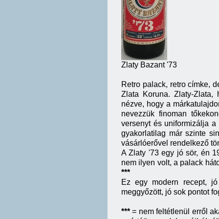
Zlaty Bazant '73
Retro palack, retro címke, 
Zlata Koruna. Zlaty-Zlata
nézve, hogy a márkatulajdon
nevezzük finoman tőkekonc
versenyt és uniformizálja a
gyakorlatilag már szinte s
vásárlóerővel rendelkező t
A Zlaty '73 egy jó sör, én 
nem ilyen volt, a palack há
***
Ez egy modern recept, jó
meggyőzött, jó sok pontot fo
***
= nem feltétlenül erről 