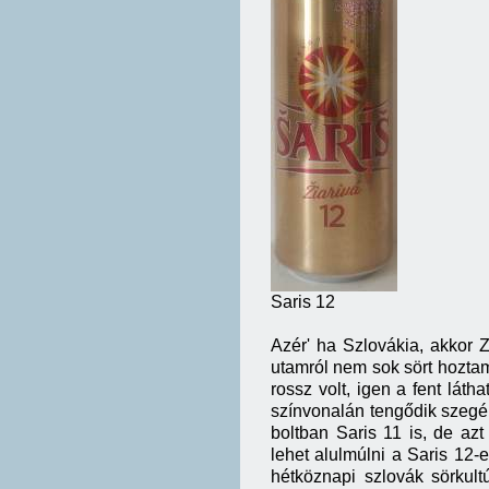
Saris 12
Azér' ha Szlovákia, akkor 
utamról nem sok sört hoztam
rossz volt, igen a fent lát
színvonalán tengődik szegé
boltban Saris 11 is, de a
lehet alulmúlni a Saris 12-
hétköznapi szlovák sörkul