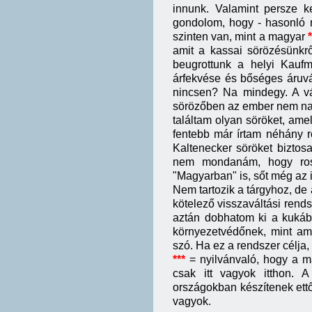
innunk. Valamint persze k
gondolom, hogy - hasonló 
szinten van, mint a magyar
*
amit a kassai sörözésünkr
beugrottunk a helyi Kauf
árfekvése és bőséges áruvá
nincsen? Na mindegy. A vá
sörözőben az ember nem nag
találtam olyan söröket, amel
fentebb már írtam néhány r
Kaltenecker söröket biztos
nem mondanám, hogy ross
"Magyarban" is, sőt még az 
Nem tartozik a tárgyhoz, de
kötelező visszaváltási rendsz
aztán dobhatom ki a kukába
környezetvédőnek, mint am
szó. Ha ez a rendszer célja
***
= nyilvánvaló, hogy a m
csak itt vagyok itthon. 
országokban készítenek ettől
vagyok.