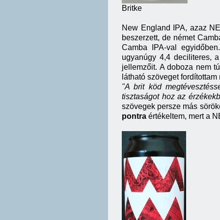
Britke
New England IPA, azaz NEI
beszerzett, de német Camba 
Camba IPA-val egyidőben
ugyanúgy 4,4 deciliteres, a
jellemzőit. A doboza nem tú
látható szöveget fordítottam
"A brit köd megtévesztésse
tisztaságot hoz az érzékekbe 
szövegek persze más sörökön
pontra
értékeltem, mert a 