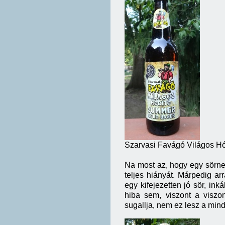
Szarvasi Favágó Világos H
Na most az, hogy egy sörne
teljes hiányát. Márpedig 
egy kifejezetten jó sör, 
hiba sem, viszont a viszo
sugallja, nem ez lesz a min