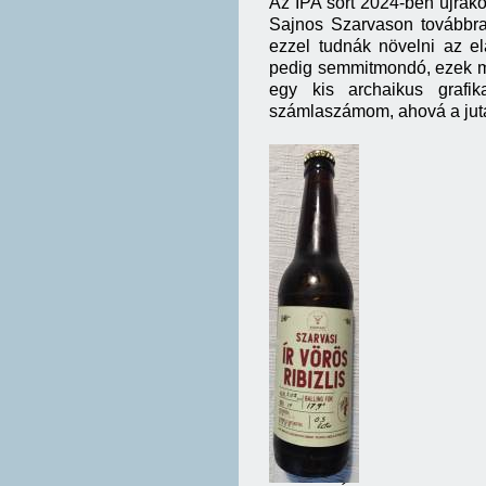
Az IPA sört 2024-ben újrakós
Sajnos Szarvason továbbra 
ezzel tudnák növelni az e
pedig semmitmondó, ezek mia
egy kis archaikus graf
számlaszámom, ahová a juta