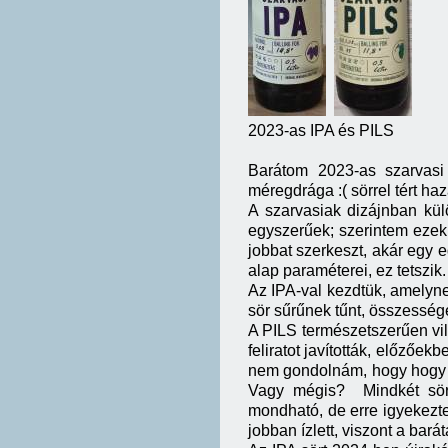
2023-as IPA és PILS
Barátom 2023-as szarvasi
méregdrága :( sörrel tért haz
A szarvasiak dizájnban kü
egyszerűek; szerintem ezek
jobbat szerkeszt, akár egy e
alap paraméterei, ez tetszik.
Az IPA-val kezdtük, amelyne
sör sűrűnek tűnt, összesség
A PILS természetszerűen vilá
feliratot javították, előzőek
nem gondolnám, hogy hogy a
Vagy mégis? Mindkét sör
mondható, de erre igyekezt
jobban ízlett, viszont a bar