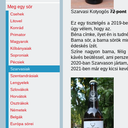
Meg egy sör
Szarvasi Kotyogós
72 pont
Csehek
Litovel
Ez egy tisztelgés a 2019-b
Konrád
úgy vélem, hogy az.
Béna címke, ilyet én is tudn
Primator
Barna sör, a barna sörök m
Magyarok
édeskés ízét.
Kőbányaiak
Színe nagyon barna, félig 
Soproniak
kávés beütéssel, ami persze
Pécsiek
2020-ban Szarvason jártam,
2021-ben már egy kicsi kevé
Szarvasiak
Szentandrásiak
Lengyelek
Szlovákok
Horvátok
Osztrákok
Németek
Belgák
Európa sörei