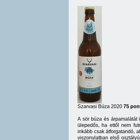
Szarvasi Búza 2020
75 pon
A sör búza és árpamalátát 
ülepedős, ha ettől nem fut
inkább csak átforgatandó, a
viszonylatban első osztályú