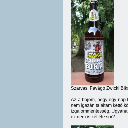
Szarvasi Favágó Zwickl Bik
Az a bajom, hogy egy nap k
nem igazán találtam kettő k
izgalommentesség. Ugyanaz 
ez nem is kétféle sör?