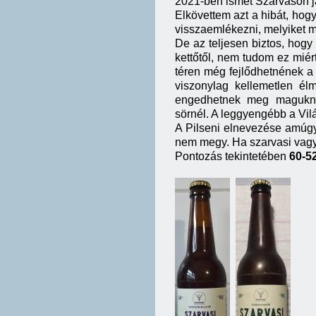
2021-ben ismét Szarvason já
Elkövettem azt a hibát, hogy
visszaemlékezni, melyiket m
De az teljesen biztos, hogy
kettőtől, nem tudom ez mié
téren még fejlődhetnének a 
viszonylag kellemetlen él
engedhetnek meg maguknak
sörnél. A leggyengébb a Vil
A Pilseni elnevezése amúgy 
nem megy. Ha szarvasi vagy,
Pontozás tekintetében
60-5