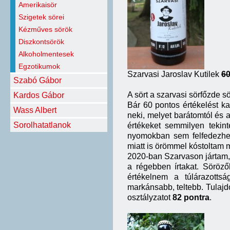
Amerikaisör
Szigetek sörei
Kézműves sörök
Diszkontsörök
Alkoholmentesek
Egzotikumok
Szarvasi Jaroslav Kutilek
60
Szabó Gábor
A sört a szarvasi sörfőzde s
Kardos Gábor
Bár 60 pontos értékelést ka
Wass Albert
neki, melyet barátomtól és 
Sorolhatatlanok
értékeket semmilyen tekint
nyomokban sem felfedezhet
miatt is örömmel kóstoltam 
2020-ban Szarvason jártam, 
a régebben írtakat. Söröző
értékelnem a túlárazottsá
markánsabb, teltebb. Tulajd
osztályzatot
82 pontra
.