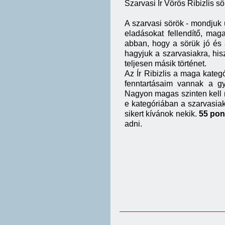
Szarvasi Ír Vörös Ribizlis s
A szarvasi sörök - mondjuk
eladásokat fellendítő, mag
abban, hogy a sörük jó és a
hagyjuk a szarvasiakra, hi
teljesen másik történet.
Az Ír Ribizlis a maga kateg
fenntartásaim vannak a g
Nagyon magas szinten kell 
e kategóriában a szarvasiak
sikert kívánok nekik.
55 pon
adni.