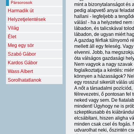
Pársorosok
mint a bizonytalanságot és 
pedig alapvető anyai felada
Harmadik út
hallani - legfeljebb a tengő
Helyzetjelentések
válás! - ha a helyzeted nem 
Világ
lábadon, és talicskával tolo
lábadon, de ugyan miért hag
Élet
A gazdag férfiak túlnyomó r
Meg egy sör
mellett áll egy feleség. Vagy
elvenni. Jobb, ha megszokj
Szabó Gábor
óta válságos gazdasági hely
Kardos Gábor
Nem vagyok a nagy szavak e
foglalkoztatja a kérdés: miér
Wass Albert
könnyen a házasságok? Nekik
Sorolhatatlanok
egy rosszul sikerült válás ut
A nőt a társadalmi pozíciód,
félrevezetni, ő pontosan fel t
neked vagy sem. De fiatalab
mindent! Úgyhogy ne is próbá
szkeptikusabb és kiábrándu
elcsábítani, hiszen aligha vá
minden csak csel és fogás. N
udvarolhat neki, őszintén cs