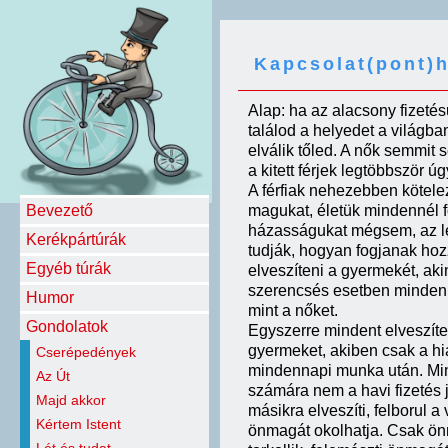
Kapcsolat(pont)
Alap: ha az alacsony fizeté
találod a helyedet a világba
elválik tőled. A nők semmit
a kitett férjek legtöbbször ú
A férfiak nehezebben kötelez
Bevezető
magukat, életük mindennél 
házasságukat mégsem, az le
Kerékpártúrák
tudják, hogyan fogjanak hoz
Egyéb túrák
elveszíteni a gyermekét, akin
szerencsés esetben minden a
Humor
mint a nőket.
Gondolatok
Egyszerre mindent elveszítenek
gyermeket, akiben csak a hiá
Cserépedények
mindennapi munka után. Mind
Az Út
számára nem a havi fizetés j
Majd akkor
másikra elveszíti, felborul a
Kértem Istent
önmagát okolhatja. Csak önm