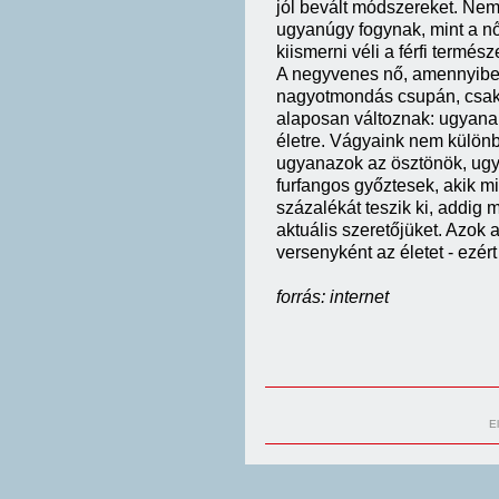
jól bevált módszereket. Nem 
ugyanúgy fogynak, mint a nő 
kiismerni véli a férfi termész
A negyvenes nő, amennyiben
nagyotmondás csupán, csak á
alaposan változnak: ugyana
életre. Vágyaink nem különb
ugyanazok az ösztönök, ugy
furfangos győztesek, akik mi
százalékát teszik ki, addig 
aktuális szeretőjüket. Azok
versenyként az életet - ezért
forrás: internet
E