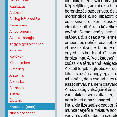
Lét és tudat
torkollik, felemészti önmagát
Képzeljük el, amint ez a b
Kaukázus
berendezés szegényes, és am
A lázadó
morfondírozik, hol hibázott,
A világ hét csodája
és lelkiismereti konfliktuso
Karácsony
elmulasztott. Arra a követke
A nyeremény
tovább. Semmi esélyt sem ad
hiábavaló, s csak arra lenne
Az utca hangja
embert, és nehéz lesz bebizo
Tégy a gyűlölet ellen
ehhez szükséges talpraesetts
Az árvíz
egyedül is boldogul. Ott van 
Kellékek
önbizalmát. A "volt kedves" l
Kilenc jellem
csúszik a férfi, annál elégede
A kitett férjek legtöbbször 
A mérleg
kihat, s aztán ahogy egyik b
A szamár
mi történt, de a családja és r
A kecske
asszonnyal, ha nem csavarog 
A szögek
A házasság válságáról és a
Tűzfal
van, akik sosem voltak férjn
nem lehet a házasságról.
Életünk
Ha a kis fizetésűek csoport
Kapcsolat(pont)hu
munkahelyről a másikra sodr
Nincs bocsánat
vagy művelt ember, a szerete