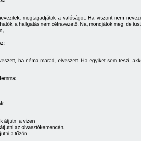
sz.
nevezitek, megtagadjátok a valóságot. Ha viszont nem nevezi
hatók, a hallgatás nem célravezető. Na, mondjátok meg, de tüs
n,
z:
lveszett, ha néma marad, elveszett. Ha egyiket sem teszi, ak
ralemma:
ak
átjutni a vízen
tjutni az olvasztókemencén.
utni a tűzön.