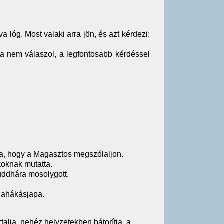
a lóg. Most valaki arra jön, és azt kérdezi:
 Ha nem válaszol, a legfontosabb kérdéssel
árta, hogy a Magasztos megszólaljon.
koknak mutatta.
Buddhára mosolygott.
 Mahákásjapa.
alja, nehéz helyzetekben bátorítja, a