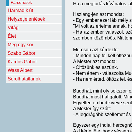
Pársorosok
Ha a megtorlás kívánatos, a
Harmadik út
Hsziang-jen azt mondta:
Helyzetjelentések
- Egy ember ezer láb mély sz
"Mi volt az értelme annak, 
Világ
- Ha az ember válaszol, szá
Élet
szemben közömbös. Mit ten
Meg egy sör
Mu-csou azt kérdezte:
Szabó Gábor
- Minden nap fel kell öltöz
A Mester azt mondta:
Kardos Gábor
- Öltözünk és eszünk.
Wass Albert
- Nem értem - válaszolta Mu
Sorolhatatlanok
- Ha nem érted, öltözz fel, é
Buddhát, mint oly sokszor, e
Buddha most hallgatott. Mind
Egyetlen embert kivéve senk
A Mester így szólt:
- A legdrágább szellemet és
Egyszer egy indiai hercegn
Azt kérte tőle, hogy véssen