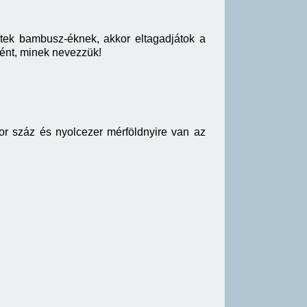
tek bambusz-éknek, akkor eltagadjátok a
tént, minek nevezzük!
kor száz és nyolcezer mérföldnyire van az