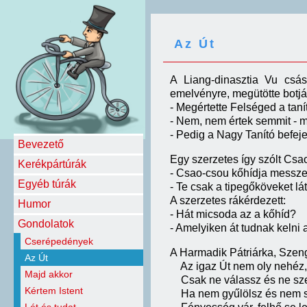
Az Út
A Liang-dinasztia Vu csás
emelvényre, megütötte botjáv
- Megértette Felséged a taní
- Nem, nem értek semmit - m
- Pedig a Nagy Tanító befeje
Bevezető
Egy szerzetes így szólt Csa
Kerékpártúrák
- Csao-csou kőhídja messze 
Egyéb túrák
- Te csak a tipegőköveket lá
A szerzetes rákérdezett:
Humor
- Hát micsoda az a kőhíd?
Gondolatok
- Amelyiken át tudnak kelni 
Cserépedények
A Harmadik Pátriárka, Szeng
Az Út
Az igaz Út nem oly nehéz,
Majd akkor
Csak ne válassz és ne sze
Kértem Istent
Ha nem gyűlölsz és nem s