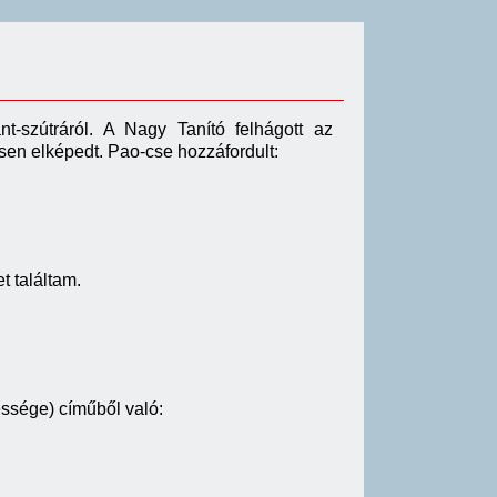
t-szútráról. A Nagy Tanító felhágott az
jesen elképedt. Pao-cse hozzáfordult:
t találtam.
ssége) címűből való: