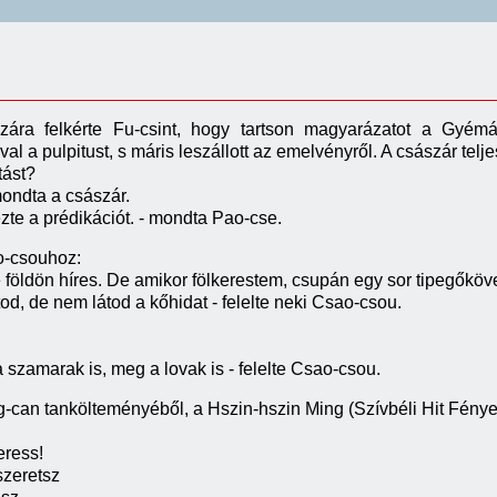
zára felkérte Fu-csint, hogy tartson magyarázatot a Gyémán
al a pulpitust, s máris leszállott az emelvényről. A császár tel
tást?
ondta a császár.
zte a prédikációt. - mondta Pao-cse.
o-csouhoz:
földön híres. De amikor fölkerestem, csupán egy sor tipegőköve
tod, de nem látod a kőhidat - felelte neki Csao-csou.
a szamarak is, meg a lovak is - felelte Csao-csou.
-can tankölteményéből, a Hszin-hszin Ming (Szívbéli Hit Fénye
ress!
zeretsz