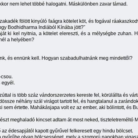
kkor nem lehet többé halogatni. Máskülönben zavar támad.
akadék fölött kinyúló faágra kötelet köt, és fogával ráakaszkodv
hogy Bodhidharma Indiából Kínába jött?"
ját ki kel nyitnia, a kötelet elereszti, és a mélységbe zuhan.
nél a helyében?
nünk, és ennünk kell. Hogyan szabadulhatnánk meg mindettől?
-csou.
s egyél.
zúttal is több száz vándorszerzetes kereste fel, körülállta és v
össze néhány szál virágot tartott fel, és hangtalanul a zarándo
i sem értette. Mahákásjapa volt ez az ember, aki bólintott, és 
 észt meghaladó kincset adtam át most neked, tiszteletreméltó
ő az édesapjától
kapott gyűrűvel felkeresett egy hindu bölcset.
 a gyűrűbe olyan bölcsességet, mely a szomorú napokban vigaszt