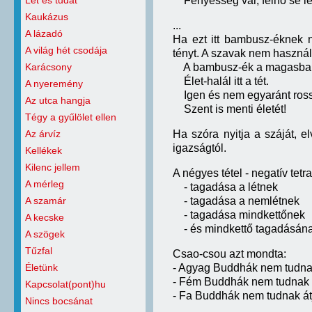
Lét és tudat
Fényesség vár, felhő se le
Kaukázus
...
A lázadó
Ha ezt itt bambusz-éknek 
A világ hét csodája
tényt. A szavak nem használ
Karácsony
A bambusz-ék a magasba
Élet-halál itt a tét.
A nyeremény
Igen és nem egyaránt ross
Az utca hangja
Szent is menti életét!
Tégy a gyűlölet ellen
Az árvíz
Ha szóra nyitja a száját, e
igazságtól.
Kellékek
Kilenc jellem
A négyes tétel - negatív tet
A mérleg
- tagadása a létnek
A szamár
- tagadása a nemlétnek
- tagadása mindkettőnek
A kecske
- és mindkettő tagadásán
A szögek
Tűzfal
Csao-csou azt mondta:
Életünk
- Agyag Buddhák nem tudnak 
- Fém Buddhák nem tudnak á
Kapcsolat(pont)hu
- Fa Buddhák nem tudnak átj
Nincs bocsánat