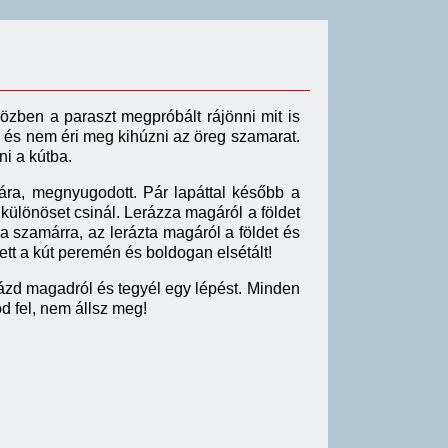
közben a paraszt megpróbált rájönni mit is
ni és nem éri meg kihúzni az öreg szamarat.
ni a kútba.
tára, megnyugodott. Pár lapáttal később a
 különöset csinál. Lerázza magáról a földet
a szamárra, az lerázta magáról a földet és
tt a kút peremén és boldogan elsétált!
erázd magadról és tegyél egy lépést. Minden
 fel, nem állsz meg!