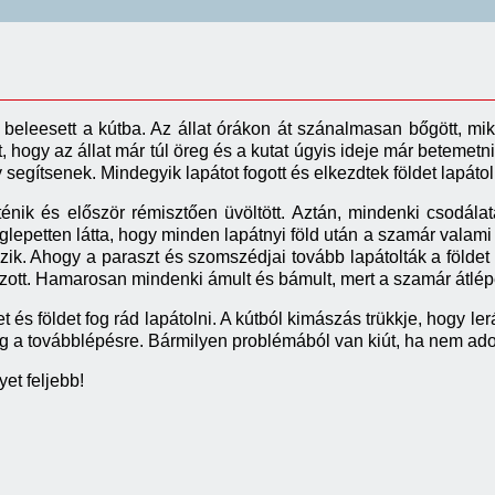
p
beleesett a kútba. Az állat órákon át szánalmasan b
őgött, mi
t, hogy az állat már túl öreg és a kutat úgyis ideje már betemet
 segítsenek. Mindegyik lapátot fogott és elkezdtek földet lapátol
énik és először rémisztően üvöltött. Aztán, mindenki csodála
glepetten látta, hogy minden lapátnyi föld után a szamár valami
zik. Ahogy a paraszt és szomszédjai tovább lapátolták a földet 
szott. Hamarosan mindenki ámult és bámult, mert a szamár átlépe
t és földet fog rád lapátolni. A kútból kimászás trükkje, hogy l
 a továbblépésre. Bármilyen problémából van kiút, ha nem adod
et feljebb!