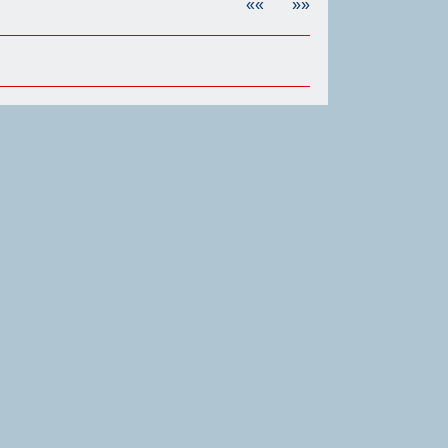
««
»»