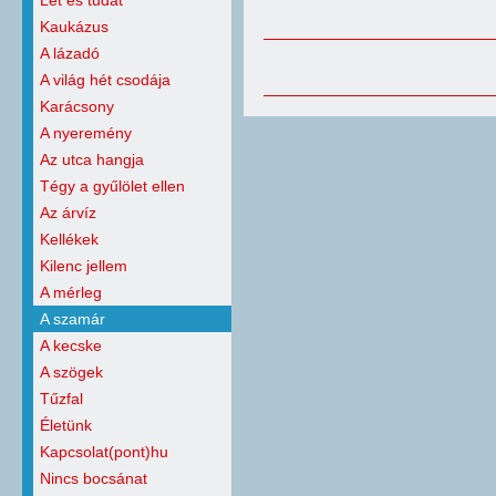
Lét és tudat
Kaukázus
A lázadó
A világ hét csodája
Karácsony
A nyeremény
Az utca hangja
Tégy a gyűlölet ellen
Az árvíz
Kellékek
Kilenc jellem
A mérleg
A szamár
A kecske
A szögek
Tűzfal
Életünk
Kapcsolat(pont)hu
Nincs bocsánat