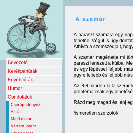
A szamár
A
paraszt szamara
egy na
tehetne. Végül is úgy döntöt
Áthívta a szomszédjait, hogy
A szamár megértette mi tört
Bevezető
paraszt lenézett a kútba. Me
és egy lépéssel feljebb más
Kerékpártúrák
egyre feljebb és feljebb má
Egyéb túrák
Az élet minden fajta szemete
Humor
probléma csak egy lehetőség
Gondolatok
Rázd meg magad és lépj egy
Cserépedények
Az Út
/ismeretlen szerzőtől/
Majd akkor
.
Kértem Istent