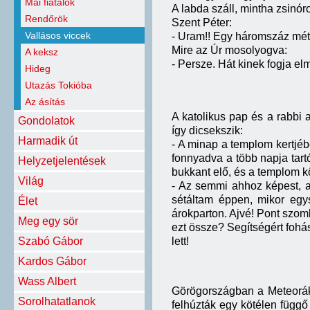
Mai fiatalok
A labda száll, mintha zsinór
Rendőrök
Szent Péter:
Vallásos viccek
- Uram!! Egy háromszáz méte
Mire az Úr mosolyogva:
A keksz
- Persze. Hát kinek fogja e
Hideg
Utazás Tokióba
Az ásítás
A katolikus pap és a rabbi 
Gondolatok
így dicsekszik:
Harmadik út
- A minap a templom kertjéb
fonnyadva a több napja tart
Helyzetjelentések
bukkant elő, és a templom k
Világ
- Az semmi ahhoz képest, am
sétáltam éppen, mikor egy
Élet
árokparton. Ajvé! Pont sz
Meg egy sör
ezt össze? Segítségért fohá
Szabó Gábor
lett!
Kardos Gábor
Wass Albert
Görögországban a Meteorák 
Sorolhatatlanok
felhúzták egy kötélen függő