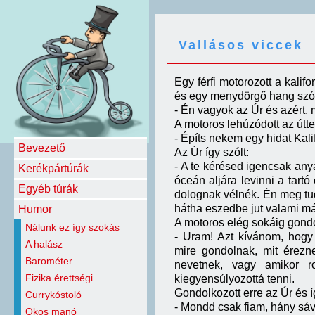
Vallásos viccek
Egy férfi motorozott a kalifo
és egy menydörgő hang szól
- Én vagyok az Úr és azért, 
A motoros lehúzódott az úttes
- Építs nekem egy hidat Kal
Bevezető
Az Úr így szólt:
- A te kérésed igencsak any
Kerékpártúrák
óceán aljára levinni a tartó
Egyéb túrák
dolognak vélnék. Én meg tu
hátha eszedbe jut valami má
Humor
A motoros elég sokáig gondol
Nálunk ez így szokás
- Uram! Azt kívánom, hogy
A halász
mire gondolnak, mit érezn
Barométer
nevetnek, vagy amikor 
Fizika érettségi
kiegyensúlyozottá tenni.
Gondolkozott erre az Úr és í
Currykóstoló
- Mondd csak fiam, hány sáv
Okos manó