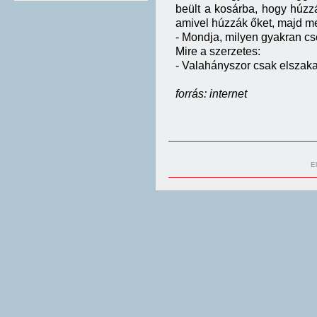
beült a kosárba, hogy húzzá
amivel húzzák őket, majd m
- Mondja, milyen gyakran cse
Mire a szerzetes:
- Valahányszor csak elszaka
forrás: internet
E