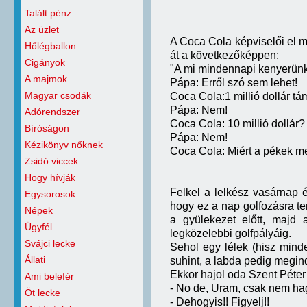
Talált pénz
Az üzlet
A Coca Cola képviselői el m
Hőlégballon
át a következőképpen:
Cigányok
"A mi mindennapi kenyerünk
A majmok
Pápa: Erről szó sem lehet!
Magyar csodák
Coca Cola:1 millió dollár t
Pápa: Nem!
Adórendszer
Coca Cola: 10 millió dollár?
Bíróságon
Pápa: Nem!
Kézikönyv nőknek
Coca Cola: Miért a pékek men
Zsidó viccek
Hogy hívják
Felkel a lelkész vasárnap é
Egysorosok
hogy ez a nap golfozásra te
Népek
a gyülekezet előtt, majd 
Ügyfél
legközelebbi golfpályáig.
Svájci lecke
Sehol egy lélek (hisz min
Állati
suhint, a labda pedig megind
Ekkor hajol oda Szent Péter
Ami belefér
- No de, Uram, csak nem ha
Öt lecke
- Dehogyis!! Figyelj!!