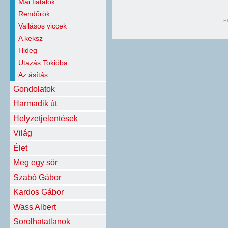
Mai fiatalok
Rendőrök
E
Vallásos viccek
A keksz
Hideg
Utazás Tokióba
Az ásítás
Gondolatok
Harmadik út
Helyzetjelentések
Világ
Élet
Meg egy sör
Szabó Gábor
Kardos Gábor
Wass Albert
Sorolhatatlanok