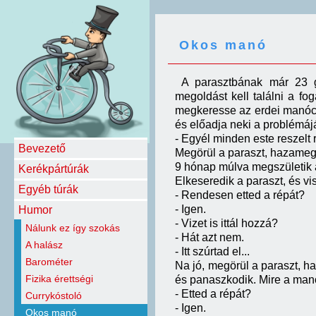
Okos manó
A parasztbának már 23 g
megoldást kell találni a f
megkeresse az erdei manócs
és előadja neki a problémáj
- Egyél minden este reszelt 
Bevezető
Megörül a paraszt, hazamegy
9 hónap múlva megszületik 
Kerékpártúrák
Elkeseredik a paraszt, és v
Egyéb túrák
- Rendesen etted a répát?
- Igen.
Humor
- Vizet is ittál hozzá?
Nálunk ez így szokás
- Hát azt nem.
A halász
- Itt szúrtad el...
Barométer
Na jó, megörül a paraszt, 
Fizika érettségi
és panaszkodik. Mire a man
- Etted a répát?
Currykóstoló
- Igen.
Okos manó