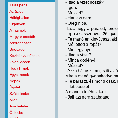
- Ittad a vizet hozzá?
Talált pénz
- Igen.
Az üzlet
- Mézzel?
Hőlégballon
- Hát, azt nem.
- Öreg hiba.
Cigányok
Hazamegy a paraszt, leresze
A majmok
hopp az asszonyra. 26. gyer
Magyar csodák
- Te manó én kinyúvasztlak!
Adórendszer
- Mé, etted a répát?
Bíróságon
- Mint egy nyúl!
- Ittad a vizet?
Kézikönyv nőknek
- Mint a gödény!
Zsidó viccek
- Mézzel?
Hogy hívják
- Azza há, oszt mégis itt az ú
Egysorosok
Mire a manó gyanakodva rá
Népek
- Te paraszt, és mond csak, 
- Hát persze!
Ügyfél
A manó a fejéhez kap:
Svájci lecke
- Jajj azt nem szabaaad!!!
Állati
Ami belefér
Öt lecke