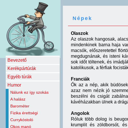
Népek
Olaszok
Az olaszok hangosak, alacso
mindenkinek barna haja va
macsók, előszeretettel flö
megdugnának, és isteni káv
Bevezető
sok időt töltenek, és imádjá
katolikusok, a férfiak focis
Kerékpártúrák
Egyéb túrák
Franciák
Ők az a nép, akik büdösek
Humor
azaz nem nézik jó szemmel
Nálunk ez így szokás
beszélni és csigát zabáln
A halász
kávéházakban ülnek a drága
Barométer
Fizika érettségi
Angolok
Róluk több dolog is beugo
Currykóstoló
krumplit és zöldborsót, é
Okos manó