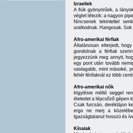
Izraeliek
A fiúk gyönyörűek, a lányo
véglet létezik: a nagyon pipe
Nincsenek tekintettel sen
uralkodnak. Hangosak. Sok 
Afro-amerikai férfiak
Általánosan elterjedt, hog
gondolnak a férfiak szerin
jegyezzünk meg annyit, hog
egy pont után tovább nemi
vastagabb, mint másoké, p
fehér férifaknál ez több cen
Afro-amerikai nők
Irigylésre méltó seggel r
életedet a lépcsőző gépen t
Csak furcsán, deréktájon ke
ergo ne merj a közelébe
Igazságtalanul hosszú és íve
Kínaiak