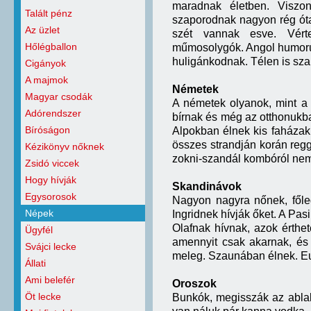
maradnak életben. Viszo
Talált pénz
szaporodnak nagyon rég óta,
Az üzlet
szét vannak esve. Vértel
Hőlégballon
műmosolygók. Angol humoruk v
huligánkodnak. Télen is sza
Cigányok
A majmok
Németek
Magyar csodák
A németek olyanok, mint a 
Adórendszer
bírnak és még az otthonukba
Bíróságon
Alpokban élnek kis faházakba
összes strandján korán regg
Kézikönyv nőknek
zokni-szandál kombóról nem
Zsidó viccek
Hogy hívják
Skandinávok
Egysorosok
Nagyon nagyra nőnek, főle
Népek
Ingridnek hívják őket. A Pas
Olafnak hívnak, azok érthet
Ügyfél
amennyit csak akarnak, és 
Svájci lecke
meleg. Szaunában élnek. Eu
Állati
Ami belefér
Oroszok
Öt lecke
Bunkók, megisszák az ablak