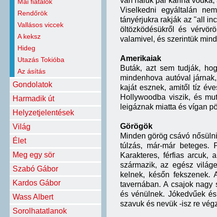
van náluk pár kanna vodka, 
Mai fiatalok
Viselkedni egyáltalán ne
Rendőrök
tányérjukra rakják az "all i
Vallásos viccek
öltözködésükről és vérvörö
A keksz
valamivel, és szerintük mind
Hideg
Amerikaiak
Utazás Tokióba
Buták, azt sem tudják, ho
Az ásítás
mindenhova autóval járnak,
Gondolatok
kaját esznek, amitől tíz év
Hollywoodba viszik, és mut
Harmadik út
leigáznak miatta és vígan p
Helyzetjelentések
Görögök
Világ
Minden görög csávó nősülni
Élet
túlzás, már-már beteges. 
Meg egy sör
Karakteres, férfias arcuk,
származik, az egész világ
Szabó Gábor
kelnek, későn fekszenek. 
Kardos Gábor
tavernában. A csajok nagy
és vénülnek. Jókedvűek és
Wass Albert
szavuk és nevük -isz re vég
Sorolhatatlanok