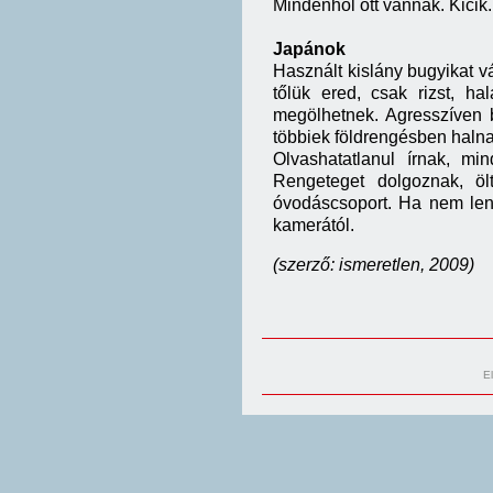
Mindenhol ott vannak. Kicik.
Japánok
Használt kislány bugyikat 
tőlük ered, csak rizst, h
megölhetnek. Agresszíven 
többiek földrengésben haln
Olvashatatlanul írnak, m
Rengeteget dolgoznak, ö
óvodáscsoport. Ha nem len
kamerától.
(szerző: ismeretlen, 2009)
E