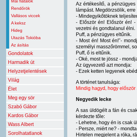
Mai fiatalok
Az értékesítő, a pénzügyes
Rendőrök
lámpást. Megdörzsölik, erre 
Vallásos viccek
- Mindegyikőtöknek teljesít
- Először én! Először én!
A keksz
vezetni és gondtalanul élni.
Hideg
Puff, a pénzügyes eltűnik.
Utazás Tokióba
- Most én! Most én!"- mondj
Az ásítás
személyi masszőrömmel, soha
Puff, ő is eltűnik.
Gondolatok
- Oké, most te jössz - mond
Harmadik út
Az ügyvezető azt mondja:
Helyzetjelentések
- Ezek ketten legyenek ebéd
Világ
A történet tanulsága:
Mindig hagyd, hogy először 
Élet
Meg egy sör
Negyedik lecke
Szabó Gábor
A sas üldögélt a fán és csak
Kardos Gábor
kérdezte tőle:
- Lehetne, hogy én is csak 
Wass Albert
- Persze, miért ne? - mondta 
Sorolhatatlanok
Hirtelen megjelent a róka, rá