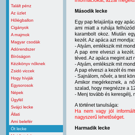
információkat, azzal megelőz
Talált pénz
Második lecke
Az üzlet
Hőlégballon
Egy pap felajánlja egy apácá
Cigányok
ami miatt a ruhája felhúzód
karambolt okoz. Miután eg
A majmok
kezét. Az apáca azt mondja:
Magyar csodák
- Atyám, emlékszik mit mond
Adórendszer
A pap erre elveszi a kezét
Bíróságon
téved. Az apáca megint azt 
Kézikönyv nőknek
- Atyám, emlékszik mit mond 
A pap elveszi a kezét és me
Zsidó viccek
- Sajnálom, nővér, a test kö
Hogy hívják
Amikor megérkeznek, a nőv
Egysorosok
szalad, hogy megnézze a 129.
Népek
- Menj tovább és keresgélj, 
Ügyfél
A történet tanulsága:
Svájci lecke
Ha nem vagy jól informál
Állati
nagyszerű lehetőséget.
Ami belefér
Harmadik lecke
Öt lecke