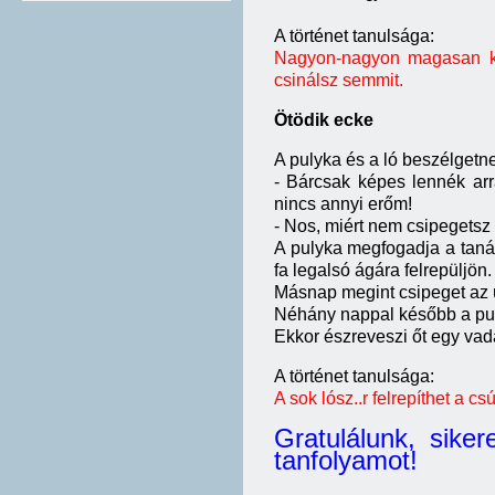
A történet tanulsága:
Nagyon-nagyon magasan ke
csinálsz semmit.
Ötödik ecke
A pulyka és a ló beszélgetn
- Bárcsak képes lennék arra
nincs annyi erőm!
- Nos, miért nem csipegetsz
A pulyka megfogadja a tanác
fa legalsó ágára felrepüljön.
Másnap megint csipeget az ü
Néhány nappal később a pul
Ekkor észreveszi őt egy vadás
A történet tanulsága:
A sok lósz..r felrepíthet a cs
Gratulálunk, sik
tanfolyamot!