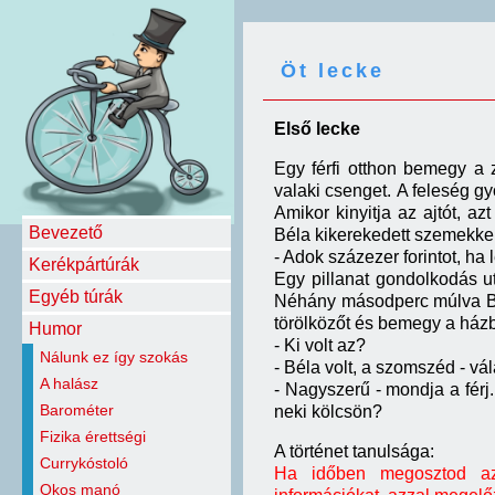
Öt lecke
Első
lecke
Egy férfi otthon bemegy a 
valaki csenget.
A feleség gy
Amikor kinyitja az ajtót, az
Bevezető
Béla kikerekedett szemekke
- Adok százezer forintot, ha
Kerékpártúrák
Egy pillanat gondolkodás ut
Egyéb túrák
Néhány másodperc múlva Bél
törölközőt és bemegy a házba
Humor
- Ki volt az?
Nálunk ez így szokás
- Béla volt, a szomszéd - vál
A halász
- Nagyszerű - mondja a férj.
Barométer
neki kölcsön?
Fizika érettségi
A történet tanulsága:
Currykóstoló
Ha időben megosztod az ü
Okos manó