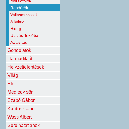
Mai fiatalok
Rendőrök
Vallásos viccek
A keksz
Hideg
Utazás Tokióba
Az ásítás
Gondolatok
Harmadik út
Helyzetjelentések
Világ
Élet
Meg egy sör
Szabó Gábor
Kardos Gábor
Wass Albert
Sorolhatatlanok