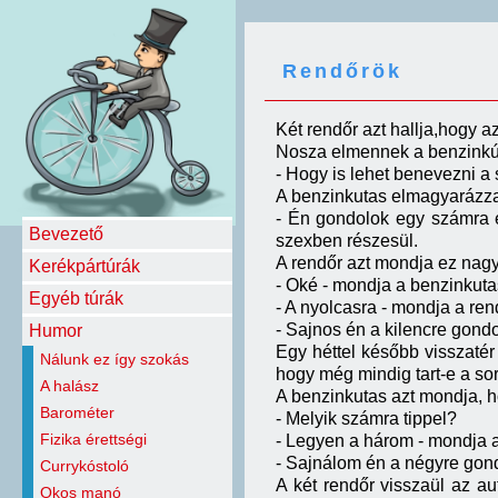
Rendőrök
Két rendőr azt hallja,hogy a
Nosza elmennek a benzinkút
- Hogy is lehet benevezni a
A benzinkutas elmagyarázz
- Én gondolok egy számra eg
Bevezető
szexben részesül.
A rendőr azt mondja ez nagy
Kerékpártúrák
- Oké - mondja a benzinkuta
Egyéb túrák
- A nyolcasra - mondja a ren
- Sajnos én a kilencre gondo
Humor
Egy héttel később visszatér 
Nálunk ez így szokás
hogy még mindig tart-e a so
A halász
A benzinkutas azt mondja, h
Barométer
- Melyik számra tippel?
Fizika érettségi
- Legyen a három - mondja a
- Sajnálom én a négyre gon
Currykóstoló
A két rendőr visszaül az a
Okos manó