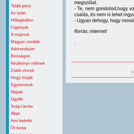
megszólal.
Talált pénz
- Te, nem gondolod,hogy e
Az üzlet
csalás, és nem is lehet ingy
Hőlégballon
- Ugyan dehogy, hogy mondhat
Cigányok
/forrás: internet/
A majmok
Magyar csodák
.
Adórendszer
Bíróságon
Kézikönyv nőknek
Zsidó viccek
E
Hogy hívják
Egysorosok
Népek
Ügyfél
Svájci lecke
Állati
Ami belefér
Öt lecke