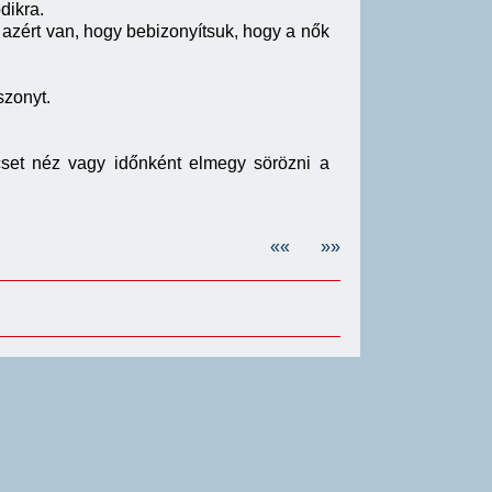
dikra.
k azért van, hogy bebizonyítsuk, hogy a nők
szonyt.
cset néz vagy időnként elmegy sörözni a
««
»»