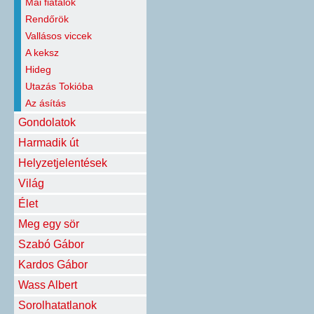
Mai fiatalok
Rendőrök
Vallásos viccek
A keksz
Hideg
Utazás Tokióba
Az ásítás
Gondolatok
Harmadik út
Helyzetjelentések
Világ
Élet
Meg egy sör
Szabó Gábor
Kardos Gábor
Wass Albert
Sorolhatatlanok