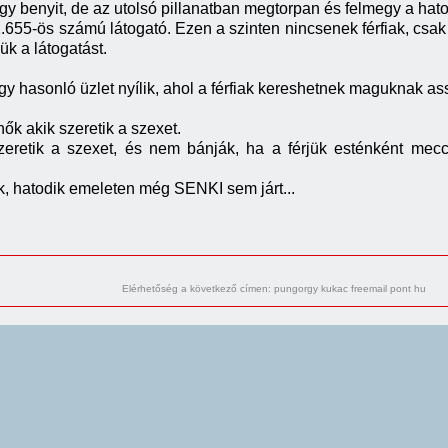
gy benyit, de az utolsó pillanatban megtorpan és felmegy a hato
31.655-ös számú látogató. Ezen a szinten nincsenek férfiak, csa
k a látogatást.
gy hasonló üzlet nyílik, ahol a férfiak kereshetnek maguknak as
ők akik szeretik a szexet.
eretik a szexet, és nem bánják, ha a férjük esténként mec
k, hatodik emeleten még SENKI sem járt...
Elérhetőség a következő címen: pungorgy kukac freemail pont hu