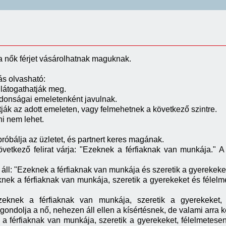
 a nők férjet vásárolhatnak maguknak.
tás olvasható:
látogathatják meg.
lajdonságai emeletenként javulnak.
hatják az adott emeleten, vagy felmehetnek a következő szintre.
i nem lehet.
róbálja az üzletet, és partnert keres magának.
övetkező felirat várja: "Ezeknek a férfiaknak van munkája."
 áll: "Ezeknek a férfiaknak van munkája és szeretik a gyerekeke
nek a férfiaknak van munkája, szeretik a gyerekeket és félel
eknek a férfiaknak van munkája, szeretik a gyerekeket,
ondolja a nő, nehezen áll ellen a kísértésnek, de valami arra 
 a férfiaknak van munkája, szeretik a gyerekeket, félelmetes