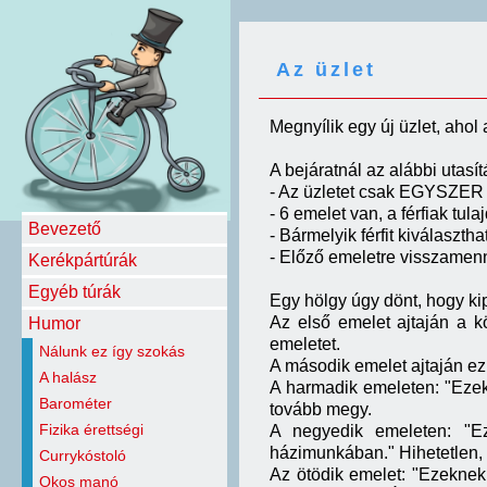
Az üzlet
Megnyílik egy új üzlet, ahol
A bejáratnál az alábbi utasí
- Az üzletet csak EGYSZER 
- 6 emelet van, a férfiak tu
Bevezető
- Bármelyik férfit kiválaszt
- Előző emeletre visszamenn
Kerékpártúrák
Egyéb túrák
Egy hölgy úgy dönt, hogy kip
Az első emelet ajtaján a k
Humor
emeletet.
Nálunk ez így szokás
A második emelet ajtaján ez
A halász
A harmadik emeleten: "Ezek
Barométer
tovább megy.
Fizika érettségi
A negyedik emeleten: "Ez
házimunkában." Hihetetlen, g
Currykóstoló
Az ötödik emelet: "Ezeknek
Okos manó