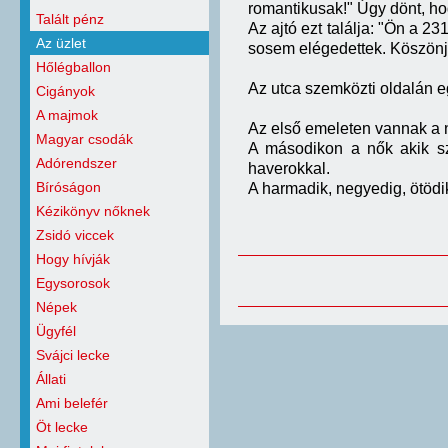
romantikusak!" Úgy dönt, ho
Talált pénz
Az ajtó ezt találja: "Ön a 2
Az üzlet
sosem elégedettek. Köszönjü
Hőlégballon
Az utca szemközti oldalán e
Cigányok
A majmok
Az első emeleten vannak a n
Magyar csodák
A másodikon a nők akik sz
Adórendszer
haverokkal.
Bíróságon
A harmadik, negyedig, ötödi
Kézikönyv nőknek
Zsidó viccek
Hogy hívják
Egysorosok
Népek
Ügyfél
Svájci lecke
Állati
Ami belefér
Öt lecke