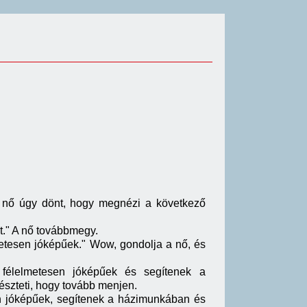
 A nő úgy dönt, hogy megnézi a következő
t." A nő továbbmegy.
metesen jóképűek." Wow, gondolja a nő, és
 félelmetesen jóképűek és segítenek a
készteti, hogy tovább menjen.
en jóképűek, segítenek a házimunkában és