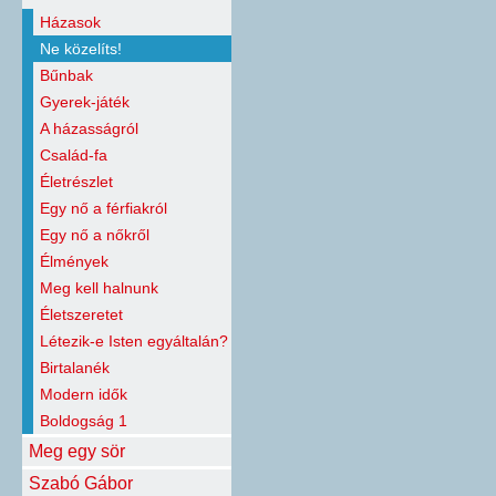
Házasok
Ne közelíts!
Bűnbak
Gyerek-játék
A házasságról
Család-fa
Életrészlet
Egy nő a férfiakról
Egy nő a nőkről
Élmények
Meg kell halnunk
Életszeretet
Létezik-e Isten egyáltalán?
Birtalanék
Modern idők
Boldogság 1
Meg egy sör
Szabó Gábor