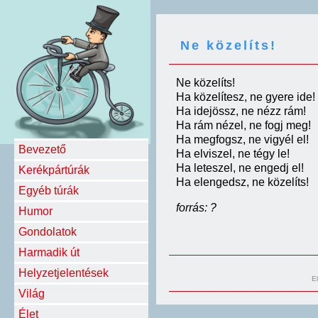
Ne közelíts!
Ne közelíts!
Ha közelítesz, ne gyere ide!
Ha idejössz, ne nézz rám!
Ha rám nézel, ne fogj meg!
Ha megfogsz, ne vigyél el!
Bevezető
Ha elviszel, ne tégy le!
Ha leteszel, ne engedj el!
Kerékpártúrák
Ha elengedsz, ne közelíts!
Egyéb túrák
forrás: ?
Humor
Gondolatok
Harmadik út
Helyzetjelentések
E
Világ
Élet