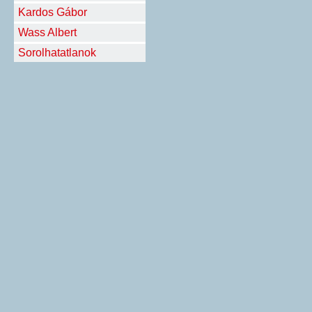
Kardos Gábor
Wass Albert
Sorolhatatlanok