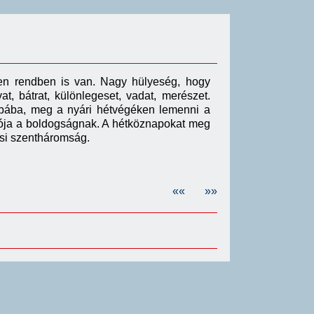
sen rendben is van.
Na
gy hülyeség, hogy
, bátrat, különlegeset, vadat, merészet.
zobába, meg a nyári hétvégéken lemenni a
giója a boldogságnak. A hétköznapokat meg
acsi szentháromság.
««
»»