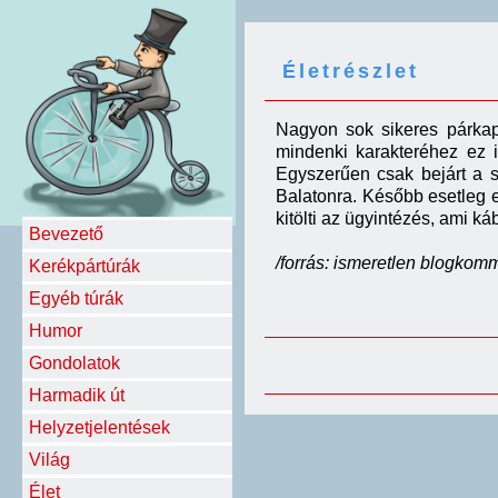
Életrészlet
Nagyon sok sikeres párka
mindenki karakteréhez ez i
Egyszer
űen csak bejárt a 
Balatonra. Később esetleg 
kitölti az ügyintézés, ami k
Bevezető
/forrás: ismeretlen blogkom
Kerékpártúrák
Egyéb túrák
Humor
Gondolatok
Harmadik út
Helyzetjelentések
Világ
Élet