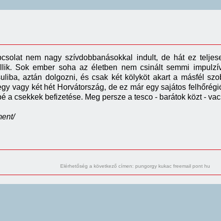
pcsolat nem nagy szívdobbanásokkal
indult
, de hát ez telje
llik.
S
ok ember soha az életben nem csinált semmi impulzívat
suliba, aztán dolgozni, és csak két kölyköt akart a másfél s
egy vagy két hét Horvátország, de ez már egy sajátos felhőré
ábé a csekkek befizetése. Meg persze a tesco - barátok közt - v
ment/
Elérhetőség a következő címen: pungorgy kukac freemail pont hu