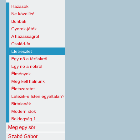
Házasok
Ne közelíts!
Bűnbak
Gyerek-játék
A házasságról
Család-fa
Életrészlet
Egy nő a férfiakról
Egy nő a nőkről
Élmények
Meg kell halnunk
Életszeretet
Létezik-e Isten egyáltalán?
Birtalanék
Modern idők
Boldogság 1
Meg egy sör
Szabó Gábor