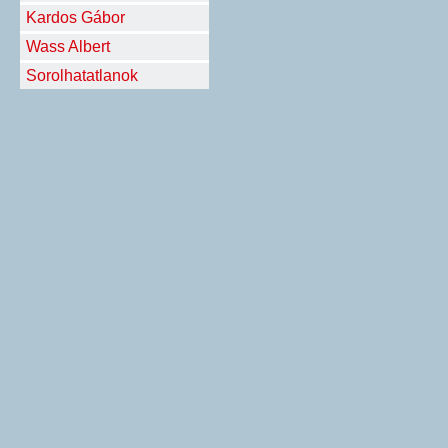
Kardos Gábor
Wass Albert
Sorolhatatlanok