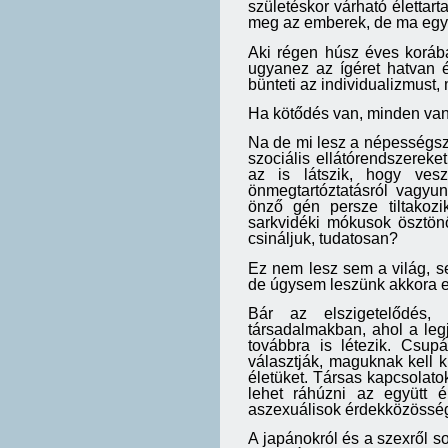
születéskor várható élettar
meg az emberek, de ma egy br
Aki régen húsz éves korába
ugyanez az ígéret hatvan 
bünteti az individualizmust, 
Ha kötődés van, minden van
Na de mi lesz a népességsz
szociális ellátórendszerek
az is látszik, hogy ves
önmegtartóztatásról vagyu
önző gén persze tiltakozi
sarkvidéki mókusok ösztönö
csináljuk, tudatosan?
Ez nem lesz sem a világ, s
de úgysem leszünk akkora e
Bár az elszigetelődés, 
társadalmakban, ahol a leg
továbbra is létezik. Csu
választják, maguknak kell k
életüket. Társas kapcsolat
lehet ráhúzni az együtt é
aszexuálisok érdekközösségé
A japánokról és a szexről s