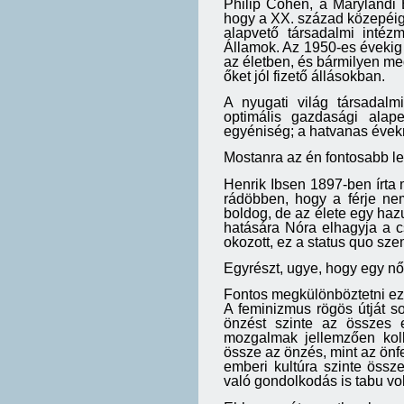
Philip Cohen, a Marylandi
hogy a XX. század közepéig
alapvető társadalmi intéz
Államok. Az 1950-es évekig
az életben, és bármilyen meg
őket jól fizető állásokban.
A nyugati világ társadalm
optimális gazdasági alap
egyéniség; a hatvanas évek
Mostanra az én fontosabb let
Henrik Ibsen 1897-ben írta
rádöbben, hogy a férje ne
boldog, de az élete egy hazu
hatására Nóra elhagyja a cs
okozott, ez a status quo sz
Egyrészt, ugye, hogy egy nő
Fontos megkülönböztetni ezt
A feminizmus rögös útját s
önzést szinte az összes 
mozgalmak jellemzően kolle
össze az önzés, mint az önf
emberi kultúra szinte össze
való gondolkodás is tabu vol