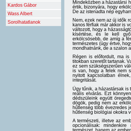
Mindeközben a házastársi hű
Kardos Gábor
értik, bizonyára, hogy erkö
De az istenadta nép egyharma
Wass Albert
Nem, ezek nem az új idők ro
Sorolhatatlanok
kanos férfiak már akkor is v
változott, hogy a házasságtö
kísértése, és le kell gy
erkölcsösebb, de amíg a fér
természetes (úgy értve, hog
mondhatnánk, de a szalon a
Régen is előfordult, ma i
titokban szeretőt tartanak. 
ez sem szükségszerűen váló
is van, hogy a felek nem s
nyitott kapcsolatban élne
integritását.
Úgy tűnik, a házastársak is
reális elvárás. Ezt könnye
dédszüleink együtt öreged
dögök, pedig nem az erkölc
hűtlenség több évezredes je
hűtlenség biológiai okokra v
A természeti, illetve az e
opcionálisak: mindenkir
természet, hanem az ember 