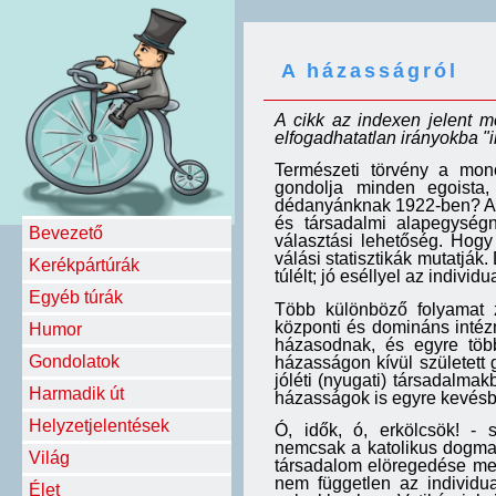
A házasságról
A cikk az indexen jelent m
elfogadhatatlan irányokba "i
Természeti törvény a mon
gondolja minden egoista
dédanyánknak 1922-ben? A 
és társadalmi alapegység
Bevezető
választási lehetőség. Hogy
válási statisztikák mutatjá
Kerékpártúrák
túlélt; jó eséllyel az individu
Egyéb túrák
Több különböző folyamat z
központi és domináns int
Humor
házasodnak, és egyre töb
Gondolatok
házasságon kívül született
jóléti (nyugati) társadalm
Harmadik út
házasságok is egyre kevésbé
Helyzetjelentések
Ó, idők, ó, erkölcsök! - 
nemcsak a katolikus dogmati
Világ
társadalom elöregedése mek
nem független az individua
Élet