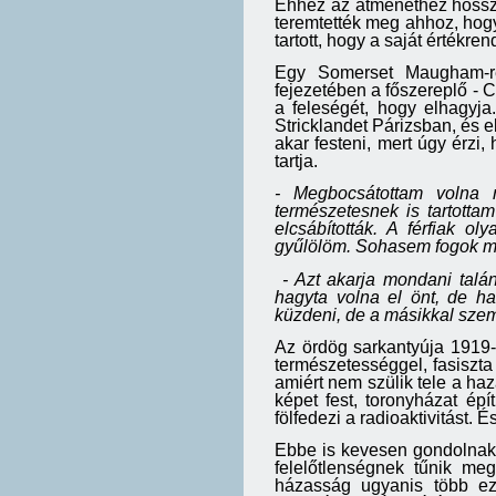
Ehhez az átmenethez hosszú 
teremtették meg ahhoz, hogy 
tartott, hogy a saját értékr
Egy Somerset Maugham-re
fejezetében a főszereplő - C
a feleségét, hogy elhagyja.
Stricklandet Párizsban, és e
akar festeni, mert úgy érzi,
tartja.
- Megbocsátottam volna 
természetesnek is tartotta
elcsábították. A férfiak 
gyűlölöm. Sohasem fogok m
- Azt akarja mondani talán
hagyta volna el önt, de h
küzdeni, de a másikkal sze
Az ördög sarkantyúja 1919-
természetességgel, fasiszta
amiért nem szülik tele a haz
képet fest, toronyházat épít
fölfedezi a radioaktivitást. 
Ebbe is kevesen gondolnak 
felelőtlenségnek tűnik me
házasság ugyanis több ez