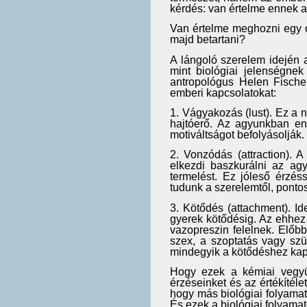
kérdés: van értelme ennek 
Van értelme meghozni egy ol
majd betartani?
A lángoló szerelem idején a
mint biológiai jelenségnek
antropológus Helen Fischer
emberi kapcsolatokat:
1. Vágyakozás (lust). Ez a 
hajtóerő. Az agyunkban en
motiváltságot befolyásoljá
2. Vonzódás (attraction).
elkezdi baszkurálni az agy
termelést. Ez jóleső érzés
tudunk a szerelemtől, ponto
3. Kötődés (attachment). Id
gyerek kötődésig. Az ehhez 
vazopreszin felelnek. Előb
szex, a szoptatás vagy szü
mindegyik a kötődéshez kap
Hogy ezek a kémiai vegyül
érzéseinket és az értékítéle
hogy más biológiai folyama
És ezek a biológiai folyama