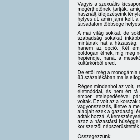
Vagyis a szexuális kicsap
megérthetőnek tartják, am
használt kifejezéseink tény
helyes út, amin járni kell, 
társadalom többsége helyes
A mai világ sokkal, de sokk
szabadság sokakat inkább
mintának hat a házasság. 
hanem az opció. Két emb
boldogan élnek, míg meg n
hepiendje, naná, a mesekö
kultúrkörből ered.
De ettől még a monogámia n
83 százalékában ma is elfog
Régen mindenhol az volt, ré
életmóddal, és nem ért rá
ember letelepedésével pár
voltak. Ez volt az a korszak
vagyonszerzés, illetve a me
alapjait ezek a gazdasági é
adták hozzá. A kereszténység
azaz a házastársi hűséggel
kor szerzői népszerűsítették
Összegezzünk: