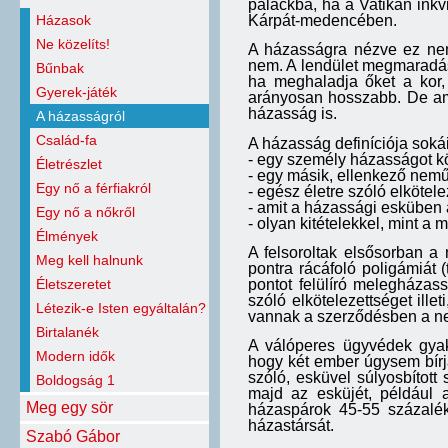
palackba, ha a Vatikán inkv
Kárpát-medencében.
Házasok
Ne közelíts!
A házasságra nézve ez nem
nem. A lendület megmaradás
Bűnbak
ha meghaladja őket a kor,
Gyerek-játék
arányosan hosszabb. De amíg
házasság is.
A házasságról
Család-fa
A házasság definíciója sokái
- egy személy házasságot kö
Életrészlet
- egy másik, ellenkező nemű
Egy nő a férfiakról
- egész életre szóló elkötele
- amit a házassági esküben 
Egy nő a nőkről
- olyan kitételekkel, mint a m
Élmények
A felsoroltak elsősorban a
Meg kell halnunk
pontra rácáfoló poligámiát
pontot felülíró melegházas
Életszeretet
szóló elkötelezettséget ill
Létezik-e Isten egyáltalán?
vannak a szerződésben a ne
Birtalanék
A válóperes ügyvédek gyako
Modern idők
hogy két ember úgysem bírja 
szóló, esküvel súlyosbítot
Boldogság 1
majd az esküjét, például 
Meg egy sör
házaspárok 45-55 százalé
házastársát.
Szabó Gábor