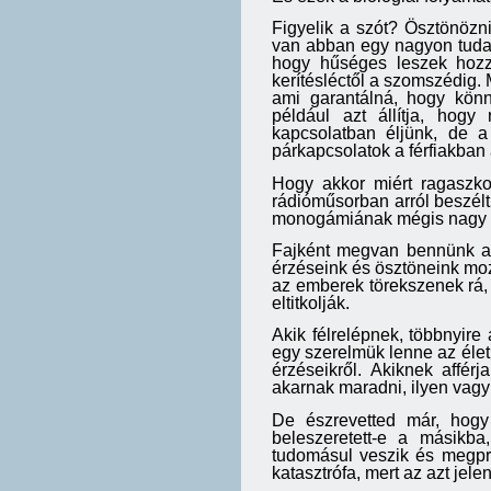
Figyelik a szót? Ösztönözn
van abban egy nagyon tudat
hogy hűséges leszek hozz
kerítésléctől a szomszédig. 
ami garantálná, hogy könn
például azt állítja, ho
kapcsolatban éljünk, de a
párkapcsolatok a férfiakban
Hogy akkor miért ragaszk
rádióműsorban arról beszél
monogámiának mégis nagy sze
Fajként megvan bennünk a
érzéseink és ösztöneink moz
az emberek törekszenek rá, 
eltitkolják.
Akik félrelépnek, többnyire
egy szerelmük lenne az élet
érzéseikről. Akiknek affér
akarnak maradni, ilyen vag
De észrevetted már, hogy
beleszeretett-e a másikb
tudomásul veszik és megpr
katasztrófa, mert az azt jel