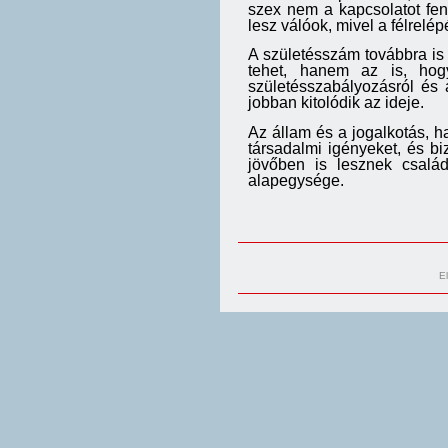
szex nem a kapcsolatot fen
lesz válóok, mivel a félrelé
A születésszám továbbra i
tehet, hanem az is, hog
születésszabályozásról és 
jobban kitolódik az ideje.
Az állam és a jogalkotás, ha
társadalmi igényeket, és bi
jövőben is lesznek csalá
alapegysége.
E