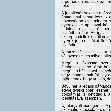
a pornóoldalon, csak az nem
róla.
A jogalkotás sokszor azért 
óhatatlanul benne lesz az er
házasságon kívül minden má
gyerekek két apukával, két 
indulnak majd az életben
családban élni. Ez igaz, d
szerepmodellek között nevelk
gyerek jobb mintákat örökö
családtól?
A házasság csak akkor ú
változásokról és milyen alk
Megújuló házassági szerz
élethosszig tartó, örök hű
megújuló házastársi szerző
vagy mondhatnak föl. Így e
rájönnének, hogy úristen, d
Bővülnek a legális párkapcs
egyre gyakoribbak lesznek a 
poligámiát is befogadja a
identitásával szemben.
Újratárgyalt monogámia. A p
szexuális kapcsolatba, de r