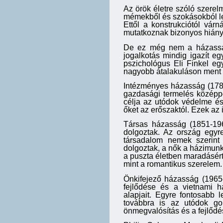
Az örök életre szóló szerel
mémekből és szokásokból l
Ettől a konstrukciótól vá
mutatkoznak bizonyos hián
De ez még nem a házasság 
jogalkotás mindig igazít e
pszichológus Eli Finkel e
nagyobb átalakuláson ment 
Intézményes házasság (1788
gazdasági termelés középpo
célja az utódok védelme és 
őket az erőszaktól. Ezek az 
Társas házasság (1851-196
dolgoztak. Az ország egyr
társadalom nemek szerint o
dolgoztak, a nők a házimunk
a puszta életben maradásért
mint a romantikus szerelem.
Önkifejező házasság (1965-
fejlődése és a vietnami há
alapjait. Egyre fontosabb 
továbbra is az utódok go
önmegvalósítás és a fejlődés