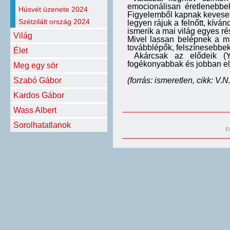
emocionálisan éretlenebbe
Húsvét üzenete 2024
Figyelemből kapnak keveset,
Szétzilált ország 2024
legyen rájuk a felnőtt, kíván
ismerik a mai világ egyes rés
Világ
Mivel lassan belépnek a mu
továbblépők, felszínesebbe
Élet
Akárcsak az elődeik (Y)
fogékonyabbak és jobban el
Meg egy sör
(forrás: ismeretlen, cikk: V.N.
Szabó Gábor
Kardos Gábor
Wass Albert
Sorolhatatlanok
E