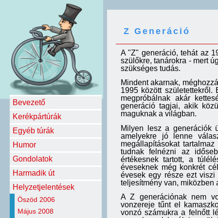
Z Generáció
A "Z" generáció, tehát az 1
szülőkre, tanárokra - mert ú
szükséges tudás.
Mindent akarnak, méghozzá a
1995 között születettekről.
megpróbálnak akár kettes
Bevezető
generáció tagjai, akik köz
maguknak a világban.
Kerékpártúrák
Milyen lesz a generációk 
Egyéb túrák
amelyekre jó lenne válas
megállapításokat tartalmaz
Humor
tudnak felnézni az időse
Gondolatok
értékesnek tartott, a túlé
éveseknek még konkrét célj
Harmadik út
évesek egy része ezt viszi
teljesítmény van, miközben a
Helyzetjelentések
A Z generációnak nem von
Öszöd 2006
vonzereje tűnt el kamaszk
Május 2008
vonzó számukra a felnőtt l