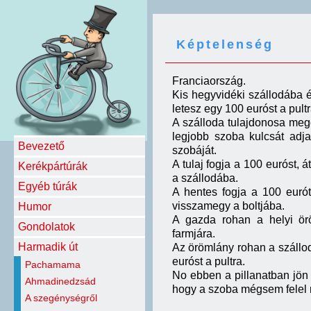
Képtelenség
Franciaország.
Kis hegyvidéki szállodába é
letesz egy 100 euróst a pultr
A szálloda tulajdonosa megö
legjobb szoba kulcsát adja
Bevezető
szobáját.
A tulaj fogja a 100 euróst, 
Kerékpártúrák
a szállodába.
Egyéb túrák
A hentes fogja a 100 eurót
visszamegy a boltjába.
Humor
A gazda rohan a helyi örö
Gondolatok
farmjára.
Harmadik út
Az örömlány rohan a szállodá
euróst a pultra.
Pachamama
No ebben a pillanatban jön l
Ahmadinedzsád
hogy a szoba mégsem felel m
A szegénységről