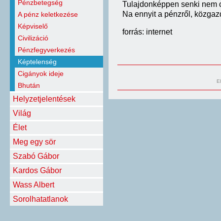
Pénzbetegség
Tulajdonképpen senki nem cs
Na ennyit a pénzről, közgaz
A pénz keletkezése
Képviselő
forrás: internet
Civilizáció
Pénzfegyverkezés
Képtelenség
Cigányok ideje
E
Bhután
Helyzetjelentések
Világ
Élet
Meg egy sör
Szabó Gábor
Kardos Gábor
Wass Albert
Sorolhatatlanok