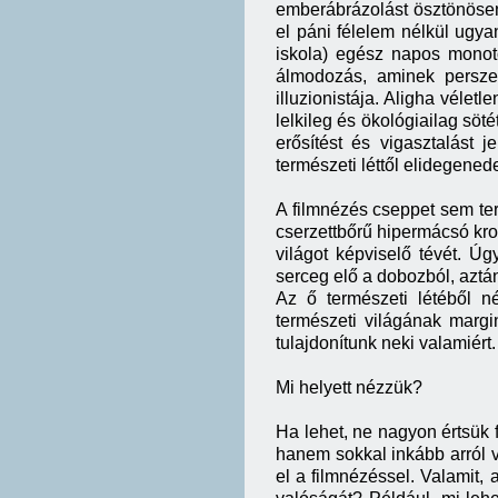
emberábrázolást ösztönösen 
el páni félelem nélkül ugya
iskola) egész napos monot
álmodozás, aminek persze
illuzionistája. Aligha vélet
lelkileg és ökológiailag söt
erősítést és vigasztalást
természeti léttől elidegene
A filmnézés cseppet sem te
cserzettbőrű hipermácsó kr
világot képviselő tévét. Ú
serceg elő a dobozból, aztán
Az ő természeti létéből 
természeti világának margi
tulajdonítunk neki valamiér
Mi helyett nézzük?
Ha lehet, ne nagyon értsük 
hanem sokkal inkább arról v
el a filmnézéssel. Valamit, 