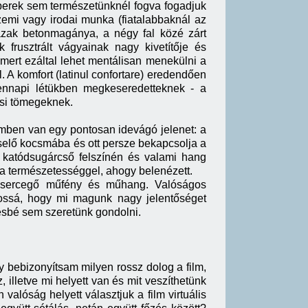
mberek sem természetünknél fogva fogadjuk
üzemi vagy irodai munka (fiatalabbaknál az
zak betonmagánya, a négy fal közé zárt
rusztrált vágyainak nagy kivetítője és
, mert ezáltal lehet mentálisan menekülni a
. A komfort (latinul confortare) eredendően
ennapi létükben megkeseredetteknek - a
osi tömegeknek.
mben van egy pontosan idevágó jelenet: a
selő kocsmába és ott persze bekapcsolja a
a katódsugárcső felszínén és valami hang
l a természetességgel, ahogy belenézett.
n sercegő műfény és műhang. Valóságos
ntossá, hogy mi magunk nagy jelentőséget
vésbé sem szeretünk gondolni.
 bebizonyítsam milyen rossz dolog a film,
illetve mi helyett van és mit veszíthetünk
 valóság helyett választjuk a film virtuális