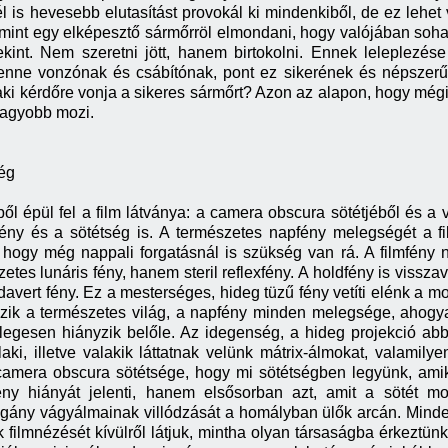
él is hevesebb elutasítást provokál ki mindenkiből, de ez lehet
mint egy elképesztő sármőrröl elmondani, hogy valójában soha
kint. Nem szeretni jött, hanem birtokolni. Ennek leleplezé
 benne vonzónak és csábítónak, pont ez sikerének és népszer
 aki kérdőre vonja a sikeres sármőrt? Azon az alapon, hogy mé
nagyobb mozi.
ség
 épül fel a film látványa: a camera obscura sötétjéből és a v
ény és a sötétség is. A természetes napfény melegségét a fi
hogy még nappali forgatásnál is szükség van rá. A filmfény 
es lunáris fény, hanem steril reflexfény. A holdfény is visszave
avert fény. Ez a mesterséges, hideg tüzű fény vetíti elénk a m
yzik a természetes világ, a napfény minden melegsége, ahogya
legesen hiányzik belőle. Az idegenség, a hideg projekció abb
aki, illetve valakik láttatnak velünk mátrix-álmokat, valamily
camera obscura sötétsége, hogy mi sötétségben legyünk, amiko
ny hiányát jelenti, hanem elsősorban azt, amit a sötét m
ány vágyálmainak villódzását a homályban ülők arcán. Mindenk
 filmnézését kívülről látjuk, mintha olyan társaságba érkeztün