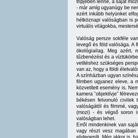
tripjében lenne, a saját mo
- már amíg ugyanúgy be nem 
ezért inkább helyünket elfo
hétköznapi valóságban is p
virtuális világokba, meste
Valóság persze sokféle van
levegő és föld valósága. A f
ökológiailag. Meg azért, 
tűzbenézést és a víztükörb
vetítéshez szükséges perspek
van az, hogy a földi életval
A színházban ugyan színészek
filmben ugyanez eleve, a m
közvetített esemény is. Nem
kamera "objektívje" félrevez
békésen felvonuló civilek 
valóságától és filmmé, vagy
(mozi) - és végső soron i
valóságban lehet.
Erről mindenkinek van sajá
vagy részt vesz magában 
elidegeníti. Még akkor is, h