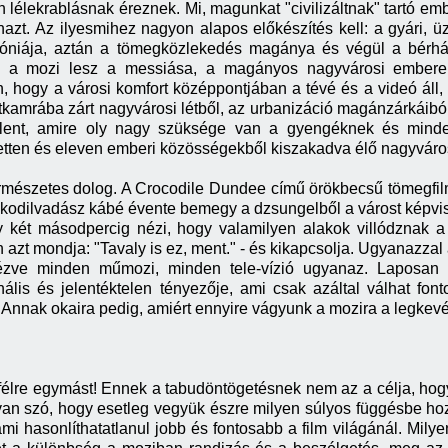
lélekrablásnak éreznek. Mi, magunkat "civilizáltnak" tartó e
nazt. Az ilyesmihez nagyon alapos előkészítés kell: a gyári, 
óniája, aztán a tömegközlekedés magánya és végül a bérhá
 a mozi lesz a messiása, a magányos nagyvárosi emberek f
len, hogy a városi komfort középpontjában a tévé és a videó áll
étkamrába zárt nagyvárosi létből, az urbanizáció magánzárkáiból
 jelent, amire oly nagy szüksége van a gyengéknek és mind
detten és eleven emberi közösségekből kiszakadva élő nagyvár
rmészetes dolog. A Crocodile Dundee című örökbecsű tömegfil
okodilvadász kábé évente bemegy a dzsungelből a várost képvi
gy két másodpercig nézi, hogy valamilyen alakok villódznak 
 azt mondja: "Tavaly is ez, ment." - és kikapcsolja. Ugyanazza
nézve minden műmozi, minden tele-vízió ugyanaz. Laposa
nális és jelentéktelen tényezője, ami csak azáltal válhat fo
t. Annak okaira pedig, amiért ennyire vágyunk a mozira a legke
félre egymást! Ennek a tabudöntögetésnek nem az a célja, hogy
an szó, hogy esetleg vegyük észre milyen súlyos függésbe hoz, 
ami hasonlíthatatlanul jobb és fontosabb a film világánál. Milyen