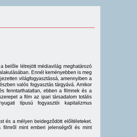
 a belőle létrejött médiavilág meghatározó
s kialakulásában. Ennél keményebben is meg
ifejezetten világfogyasztássá, amennyiben a
 részben valós fogyasztás tárgyává. Amikor
és fenntarthatatlan, ebben a filmnek és a
repet a film az ipari társadalom totális
gati típusú fogyasztói kapitalizmus
ást és a mélyen beidegződött előítéleteket.
filmről mint emberi jelenségről és mint