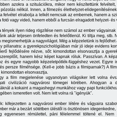
ben azokra a szituációkra, mikor nem készítettünk felvételt,
a pózolás nélkül. Innen, a filmezés élethelyzet-elidegenítéséne
 felvétel elrabolja a lelkét nemcsak az embernek, hanem a szit
fotó vagy videó, hanem ebből a furcsán elragadott helyzet- és 
 tények ilyen rideg rögzítése nem számol az ember vágyainak n
k akár teljesen önfeledten és felelőtlenül. Ki tiltja meg, stb. 
 megismerhetjük a nagyvilágot. Még a képzeletünk is fejlődhet a
y pillanatra: a gyerekpszichológiában már jó ideje evidens ko
őerő fejlődésére nézve, sőt: kimondottan elsorvasztja a gyer
szereplőit, hanem kész képet kapnak róluk. Passzívan. A kép
oz és egyre nagyobb képzeletpótlék-függéshez vezet. Egyre in
 és persze filméhsége. (Kell-e jobb bázis a filmiparnak?) A fi
 kimondottan elsorvasztja.
gy a film megjelenése ugyanolyan világsiker lett volna év
ati civilizáció nagyvárosi tömegei körében. Ahogyan a
uáknál a kokaint a magashegyi munkához vagy papi funkciókhoz
ében ismeretlen volt. Nem lett volna rá "igényük".
k: kifejezetten a nagyvárosi ember létére és vágyaira szab
ember már a bezárt sötétben üléstől is ösztönösen idegenkedne,
dig egyenesen rémülettel, páni félelemmel töltené el. Nem