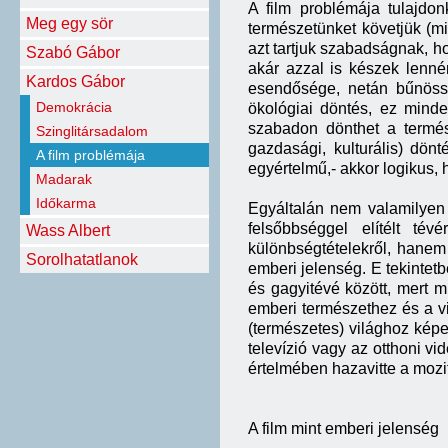
A film problémája tulajd
Meg egy sör
természetünket követjük (m
azt tartjuk szabadságnak, h
Szabó Gábor
akár azzal is készek lenn
Kardos Gábor
esendősége, netán bűnössé
Demokrácia
ökológiai döntés, ez mind
szabadon dönthet a termés
Szinglitársadalom
gazdasági, kulturális) dö
A film problémája
egyértelmű,- akkor logikus, 
Madarak
Időkarma
Egyáltalán nem valamilyen 
felsőbbséggel elítélt t
Wass Albert
különbségtételekről, hanem 
Sorolhatatlanok
emberi jelenség. E tekinte
és gagyitévé között, mert 
emberi természethez és a vi
(természetes) világhoz képe
televízió vagy az otthoni vi
értelmében hazavitte a mozit
A film mint emberi jelenség