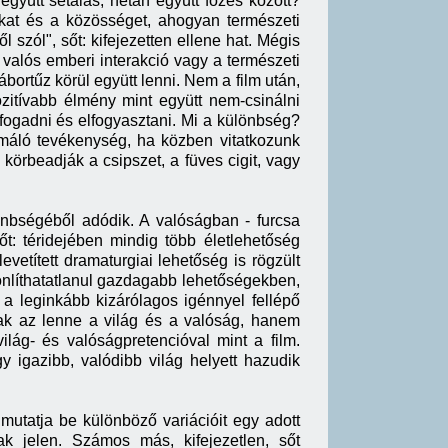
gyütt sétálás, netán együtt főzés között?
kat és a közösséget, ahogyan természeti
 szól", sőt: kifejezetten ellene hat. Mégis
 valós emberi interakció vagy a természeti
ábortűz körül együtt lenni. Nem a film után,
itívabb élmény mint együtt nem-csinálni
efogadni és elfogyasztani. Mi a különbség?
rmáló tevékenység, ha közben vitatkozunk
körbeadják a csipszet, a füves cigit, vagy
lönbségéből adódik. A valóságban - furcsa
őt: téridejében mindig több életlehetőség
evetített dramaturgiai lehetőség is rögzült
sonlíthatatlanul gazdagabb lehetőségekben,
 a leginkább kizárólagos igénnyel fellépő
ak az lenne a világ és a valóság, hanem
lág- és valóságpretencióval mint a film.
y igazibb, valódibb világ helyett hazudik
mutatja be különböző variációit egy adott
 jelen. Számos más, kifejezetlen, sőt