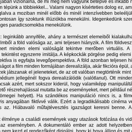
zijában vizionálna, de mi még nem vagyunk betépve és inkább 
tépünk a többiekkel... Valami nagyon kísérteties dolog ez, am
glalva a moziban minél előbb és minél intenzívebben beleéljük
ontosan így szoktunk illúziókba menekülni. Idegenkedünk sz
rséges paradicsomokba menekülünk.
: leginkább annyiféle, ahány a természet elemeiből kialakulh
ilmből a föld valósága az, ami teljesen hiányzik. A film földv
mert minden elemi valóságát tekintve merőben virtuális. 
e tekintést egyszerre imitálja. A képkockák pörgése pedig el
tíva is egyfajta levegőperspektíva. A föld azonban teljesen hiá
óságot a film minden formájában derealizálja, akár fikcióra épül
 játszanak el jeleneteket, de az ott valóban megtörténik mint j
édium jellegénél fogva derealizálódik (valótlanul). Ott mind
csak azért, mert sokszor kiderül, hogy valamiképp manipuláltá
ető részrehajlással mutatta be az eseményeket, mert például néh
tömegei helyett). Ha szándékos manipuláció nincs is, a fil
is anyagában fiktívvé válik. Ezért a legradikálisabb cinéma v
s az. Hiábavaló műfajtévesztés igazságot keresni benne. A
t élménye a családi események vagy utazások fotózása és vid
az eseményben. A dokumentáló ember az adott helyzetben m
a nem kezd el rendezőként dirigálni, hogy ki hova álljon és mit 