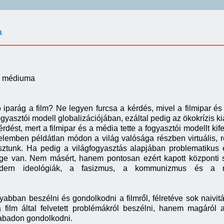
a
ás médiuma
 iparág a film? Ne legyen furcsa a kérdés, mivel a filmipar és
 fogyasztói modell globalizációjában, ezáltal pedig az ökokrízi
rdést, mert a filmipar és a média tette a fogyasztói modellt k
énelemben példátlan módon a világ valósága részben virtuális,
asztunk. Ha pedig a világfogyasztás alapjában problematikus 
ge van. Nem másért, hanem pontosan ezért kapott központi sze
dern ideológiák, a fasizmus, a kommunizmus és a nyu
yabban beszélni és gondolkodni a filmről, félretéve sok naivit
ilm által felvetett problémákról beszélni, hanem magáról a 
zabadon gondolkodni.