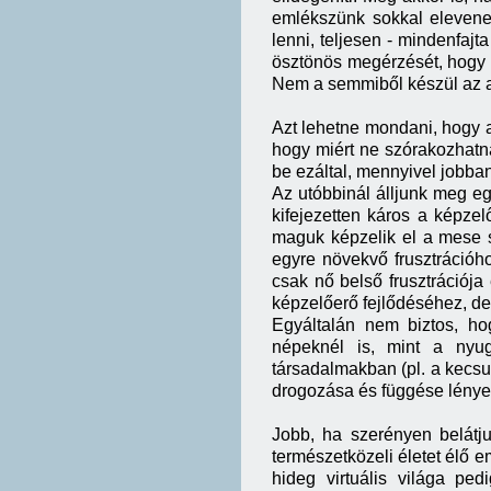
emlékszünk sokkal eleveneb
lenni, teljesen - mindenfajt
ösztönös megérzését, hogy a
Nem a semmiből készül az a 
Azt lehetne mondani, hogy a
hogy miért ne szórakozhatnán
be ezáltal, mennyivel jobban
Az utóbbinál álljunk meg eg
kifejezetten káros a képzel
maguk képzelik el a mese 
egyre növekvő frusztrációh
csak nő belső frusztrációja
képzelőerő fejlődéséhez, de
Egyáltalán nem biztos, ho
népeknél is, mint a nyug
társadalmakban (pl. a kecs
drogozása és függése lényeg
Jobb, ha szerényen belátju
természetközeli életet élő 
hideg virtuális világa pe