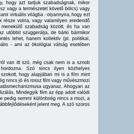
, hogy azt tartjuk szabadságnak, mikor
ész vagy a természetet követő bölcs) vagy
i virtuális világba - olyannyira, hogy ezt
k része volna, vagy valamilyen eredendő
e menekülő szabadság között, és ha van
 utóbbit szuggerálja, de bárki bármikor
 lehet, hanem kollektív (pl. politikai,
ális - ami az ökológiai válság esetében
ról van itt szó, még csak nem is a sznob
 hordozna. Szó sincs ilyen közhelyes
szokott, hogy alapjában mi is a film mint
g nincs jó és rossz film vagy művészmozi
is hatásmechanizmusa ugyanaz. Ahogyan az
izálás. Mindegyik film az épp adott valódi
ntve pedig semmi különbség nincs a mozi, a
ovábbfejlődéseként jelent meg. A szó szoros