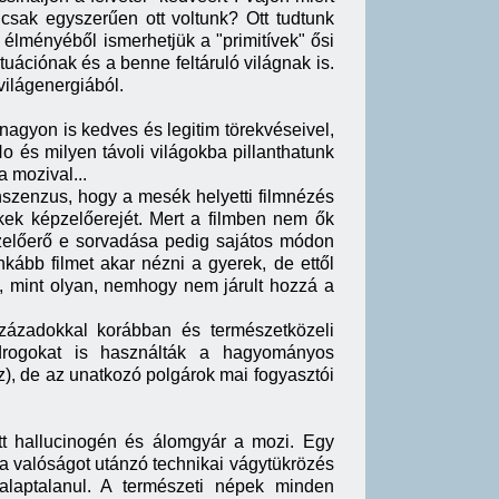
 csak egyszerűen ott voltunk? Ott tudtunk
k élményéből ismerhetjük a "primitívek" ősi
uációnak és a benne feltáruló világnak is.
világenergiából.
agyon is kedves és legitim törekvéseivel,
No és milyen távoli világokba pillanthatunk
 mozival...
nszenzus, hogy a mesék helyetti filmnézés
ekek képzelőerejét. Mert a filmben nem ők
zelőerő e sorvadása pedig sajátos módon
kább filmet akar nézni a gyerek, de ettől
lm, mint olyan, nemhogy nem járult hozzá a
századokkal korábban és természetközeli
 drogokat is használták a hagyományos
), de az unatkozó polgárok mai fogyasztói
ott hallucinogén és álomgyár a mozi. Egy
 a valóságot utánzó technikai vágytükrözés
 alaptalanul. A természeti népek minden