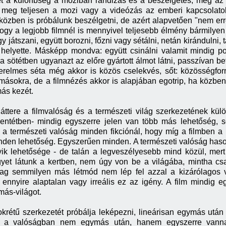
et a különbség a moziban randizás és a beszélgetés, meg az e
 meg teljesen a mozi vagy a videózás az emberi kapcsolato
 közben is próbálunk beszélgetni, de azért alapvetően "nem erről
ogy a legjobb filmnél is mennyivel teljesebb élmény bármilyen
 játszani, együtt borozni, főzni vagy sétálni, netán kirándulni, t
elyette. Másképp mondva: együtt csinálni valamit mindig poz
 a sötétben ugyanazt az előre gyártott álmot látni, passzívan b
erelmes séta még akkor is közös cselekvés, sőt: közösségfo
ásokra, de a filmnézés akkor is alapjában egotrip, ha közben 
ás kezét.
háttere a filmvalóság és a természeti világ szerkezetének kü
llentétben- mindig egyszerre jelen van több más lehetőség, s
b a természeti valóság minden fikciónál, hogy míg a filmben a l
 minden lehetőség. Egyszerűen minden. A természeti valóság ha
yik lehetősége - de talán a legveszélyesebb mind közül, mert
gyet látunk a kertben, nem úgy von be a világába, mintha cs
ag semmilyen más létmód nem lép fel azzal a kizárólagos vi
nnyire alaptalan vagy irreális ez az igény. A film mindig eg
más-világot.
rétű szerkezetét próbálja leképezni, lineárisan egymás után 
 a valóságban nem egymás után, hanem egyszerre vannak