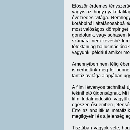
Először érdemes tényszerűen 
vagyis az, hogy gyakorlatil
évezredes világa. Nemhogy 
korábbinál általánosabbá é
most valóságos dömpinget k
gondolunk, vagy sohasem íg
számára nem kevésbé furcs
lélektanilag hallucinációna
vagyunk, például amikor mo
Amennyiben nem félig éber á
ismerhetünk még fel benne:
fantáziavilága alapjában u
A film látványos technikai 
tekinthető újdonságnak. Mi i
film tudatmódosító vágytü
egészen ősi emberi jelensé
Erre az analitikus metafiz
megfigyelni és a jelenség 
Tisztában vagyok vele, hogy