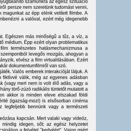
nyugtalanító számunkra az egész szituáció
iről persze nem szeretünk tudomást venni,
 magunkat az épp elénk vetített filmbe. A
embenézni a valóval, ezért még idegenebb
at. Egészen más minőségű a tűz, a víz, a
esztő médium. Épp ezért olyan problematikus
A film természetes hatásmechanizmusa a
emi szempontból levegős mozgás, ahogyan a
nyzik, elvész a film virtualitásában. Ezért
, akár dokumentumfilmről van szó.
áték. Valós emberek interakcióját látjuk. A
en fiktívvé válik, még az egyenes adásban
k (vagy mert nem is volt élő adás, vagy a
ány törő-zúzó radikális tüntetőt mutatott a
men akkor is minden eleve elszakad földi
érité (igazság-mozi) is elsősorban cinéma
z legfeljebb bennünk vagy a természeti
eózása kapcsán. Mert valaki vagy videóz,
indig idegen, sőt: az egész helyzetet
csináljon a felvétel "kedvéért". Vajon miért