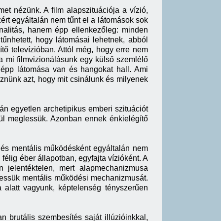
met nézünk. A film alapszituációja a vízió,
ért egyáltalán nem tűnt el a látomások sok
onalitás, hanem épp ellenkezőleg: minden
űnhetett, hogy látomásai lehetnek, abból
tő televízióban. Attól még, hogy erre nem
a mi filmvizionálásunk egy külső szemlélő
 épp látomása van és hangokat hall. Ami
éznünk azt, hogy mit csinálunk és milyenek
n egyetlen archetipikus emberi szituációt
tül meglessük. Azonban ennek énkielégítő
nt és mentális működésként egyáltalán nem
élig éber állapotban, egyfajta vízióként. A
n jelentéktelen, mert alapmechanizmusa
thessük mentális működési mechanizmusát.
sa alatt vagyunk, képtelenség tényszerűen
 brutális szembesítés saját illúzióinkkal,