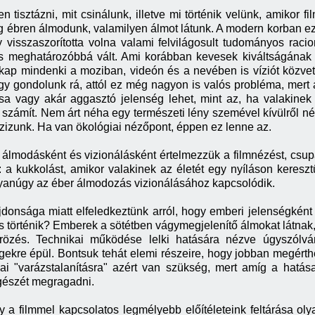
tisztázni, mit csinálunk, illetve mi történik velünk, amikor fil
ag ébren álmodunk, valamilyen álmot látunk. A modern korban ez
visszaszorította volna valami felvilágosult tudományos raci
s meghatározóbbá vált. Ami korábban kevesek kiváltságának t
ap mindenki a moziban, videón és a nevében is víziót közvetí
y gondolunk rá, attól ez még nagyon is valós probléma, mert 
a vagy akár aggasztó jelenség lehet, mint az, ha valakinek
k számít. Nem árt néha egy természeti lény szemével kívülről n
zizunk. Ha van ökológiai nézőpont, éppen ez lenne az.
lmodásként és vizionálásként értelmezzük a filmnézést, csupá
 a kukkolást, amikor valakinek az életét egy nyíláson keresz
gyanúgy az éber álmodozás vizionálásához kapcsolódik.
újdonsága miatt elfeledkeztünk arról, hogy emberi jelenségké
s történik? Emberek a sötétben vágymegjelenítő álmokat látnak, f
krözés. Technikai működése lelki hatására nézve úgyszólvá
gekre épül. Bontsuk tehát elemi részeire, hogy jobban megér
ikai "varázstalanításra" azért van szükség, mert amíg a hatá
egészét megragadni.
 a filmmel kapcsolatos legmélyebb előítéleteink feltárása olyan