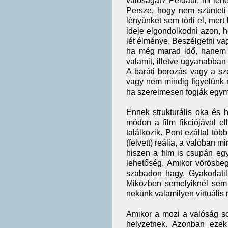
valóságát? Például, mi leh
Persze, hogy nem szünteti
lényünket sem törli el, mert
ideje elgondolkodni azon, h
lét élménye. Beszélgetni vagy
ha még marad idő, hanem h
valamit, illetve ugyanabban
A baráti borozás vagy a sz
vagy nem mindig figyelünk m
ha szerelmesen fogják egym
Ennek strukturális oka és 
módon a film fikciójával e
találkozik. Pont ezáltal töb
(felvett) reália, a valóban
hiszen a film is csupán eg
lehetőség. Amikor vörösbe
szabadon hagy. Gyakorlatil
Miközben semelyiknél sem e
nekünk valamilyen virtuális 
Amikor a mozi a valóság sok
helyzetnek. Azonban ezek