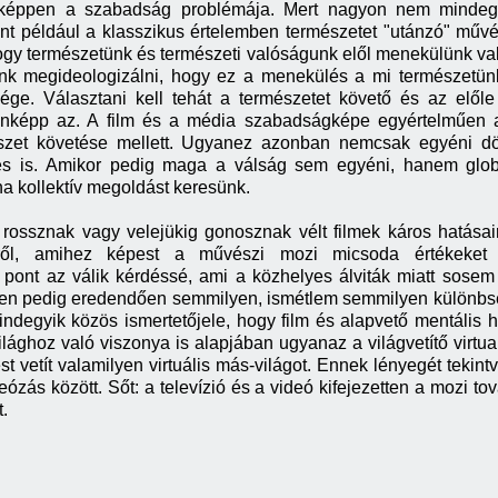
onképpen a szabadság problémája. Mert nagyon nem mindegy
int például a klasszikus értelemben természetet "utánzó" műv
ogy természetünk és természeti valóságunk elől menekülünk valam
énk megideologizálni, hogy ez a menekülés a mi természetün
ge. Választani kell tehát a természetet követő és az elől
enképp az. A film és a média szabadságképe egyértelműen az
zet követése mellett. Ugyanez azonban nemcsak egyéni döntés
ntés is. Amikor pedig maga a válság sem egyéni, hanem glob
ha kollektív megoldást keresünk.
rossznak vagy velejükig gonosznak vélt filmek káros hatásai
évéről, amihez képest a művészi mozi micsoda értékeket
pont az válik kérdéssé, ami a közhelyes álviták miatt sosem 
tben pedig eredendően semmilyen, ismétlem semmilyen különbsé
mindegyik közös ismertetőjele, hogy film és alapvető mentál
lághoz való viszonya is alapjában ugyanaz a világvetítő virtual
st vetít valamilyen virtuális más-világot. Ennek lényegét teki
deózás között. Sőt: a televízió és a videó kifejezetten a mozi t
.