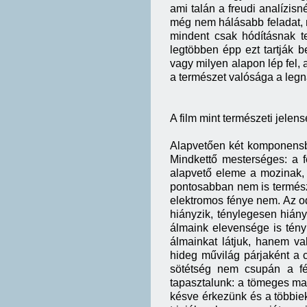
ami talán a freudi analízisn
még nem hálásabb feladat, 
mindent csak hódításnak te
legtöbben épp ezt tartják
vagy milyen alapon lép fel,
a természet valósága a leg
A film mint természeti jelen
Alapvetően két komponensből
Mindkettő mesterséges: a f
alapvető eleme a mozinak, 
pontosabban nem is természet
elektromos fénye nem. Az od
hiányzik, ténylegesen hián
álmaink elevensége is tény
álmainkat látjuk, hanem val
hideg művilág párjaként a 
sötétség nem csupán a fé
tapasztalunk: a tömeges mag
késve érkezünk és a többiek