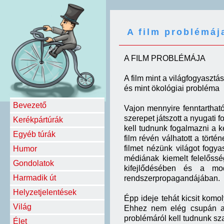
A film problémáj
A FILM PROBLÉMÁJA
A film mint a világfogyaszt
és mint ökológiai probléma
Bevezető
Vajon mennyire fenntartható
szerepet játszott a nyugati
Kerékpártúrák
kell tudnunk fogalmazni a ké
Egyéb túrák
film révén válhatott a tört
filmet nézünk világot fogy
Humor
médiának kiemelt felelőssé
Gondolatok
kifejlődésében és a mo
Harmadik út
rendszerpropagandájában.
Helyzetjelentések
Épp ideje tehát kicsit komol
Világ
Ehhez nem elég csupán a f
problémáról kell tudnunk s
Élet