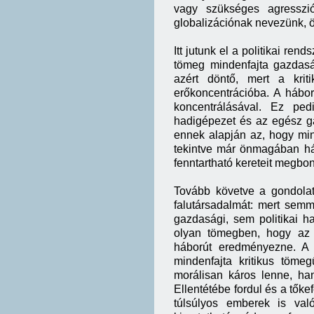
vagy szükséges agresszió
globalizációnak nevezünk, ök
Itt jutunk el a politikai re
tömeg mindenfajta gazdaság
azért döntő, mert a kri
erőkoncentrációba. A hábo
koncentrálásával. Ez pe
hadigépezet és az egész ga
ennek alapján az, hogy min
tekintve már önmagában há
fenntartható kereteit megbon
Tovább követve a gondolatme
falutársadalmát: mert sem
gazdasági, sem politikai ha
olyan tömegben, hogy az e
háborút eredményezne. A r
mindenfajta kritikus töme
morálisan káros lenne, h
Ellentétébe fordul és a tők
túlsúlyos emberek is val