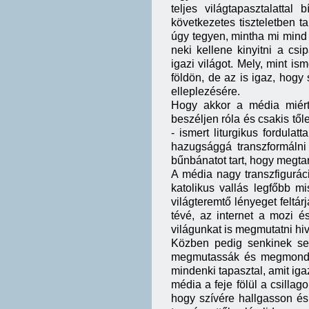
teljes világtapasztalatta
következetes tiszteletben 
úgy tegyen, mintha mi mind a
neki kellene kinyitni a cs
igazi világot. Mely, mint i
földön, de az is igaz, hogy
elleplezésére.
Hogy akkor a média miért 
beszéljen róla és csakis től
- ismert liturgikus fordula
hazugsággá transzformálni
bűnbánatot tart, hogy megta
A média nagy transzfigurác
katolikus vallás legfőbb m
világteremtő lényeget feltár
tévé, az internet a mozi é
világunkat is megmutatni hiv
Közben pedig senkinek se
megmutassák és megmondják
mindenki tapasztal, amit ig
média a feje fölül a csillago
hogy szívére hallgasson és