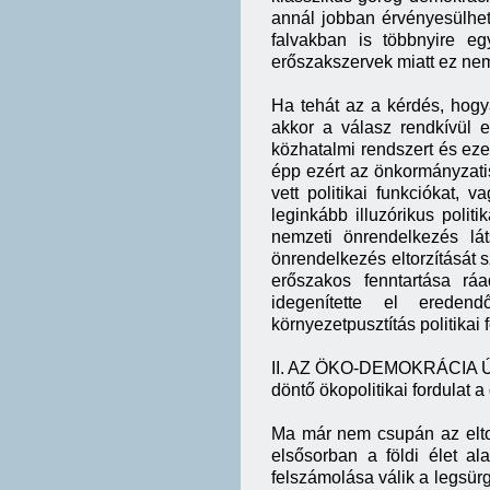
annál jobban érvényesülhet.
falvakban is többnyire eg
erőszakszervek miatt ez nem
Ha tehát az a kérdés, hogy
akkor a válasz rendkívül e
közhatalmi rendszert és ez
épp ezért az önkormányzati
vett politikai funkciókat, 
leginkább illuzórikus polit
nemzeti önrendelkezés lát
önrendelkezés eltorzítását sz
erőszakos fenntartása rá
idegenítette el ereden
környezetpusztítás politikai fe
II. AZ ÖKO-DEMOKRÁCIA
döntő ökopolitikai fordulat 
Ma már nem csupán az eltorz
elsősorban a földi élet ala
felszámolása válik a legsürg