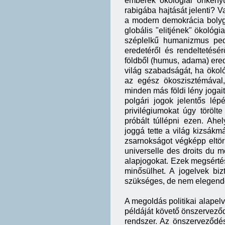
emberek ökológiai önkényu
rabigába hajtását jelenti?
a modern demokrácia bolyg
globális "elitjének" ökológi
széplelkű humanizmus pe
eredetéről és rendeltetésé
földből (humus, adama) ered
világ szabadságát, ha ökoló
az egész ökoszisztémával,
minden más földi lény jogai
polgári jogok jelentős lép
privilégiumokat úgy töröl
próbált túllépni ezen. Ahe
joggá tette a világ kizsák
zsarnokságot végképp eltör
universelle des droits du 
alapjogokat. Ezek megsértés
minősülhet. A jogelvek biz
szükséges, de nem elegend
A megoldás politikai alapel
példáját követő önszerveződ
rendszer. Az önszerveződés