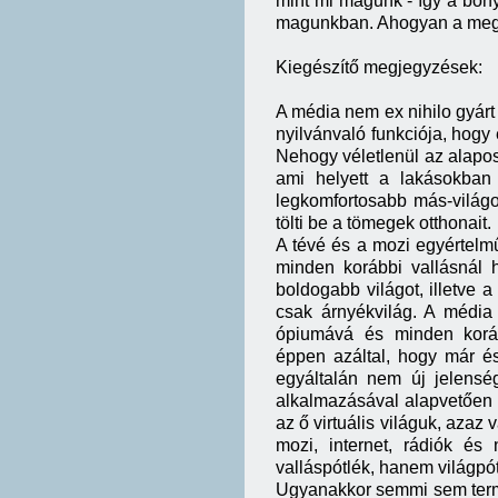
mint mi magunk - így a bo
magunkban. Ahogyan a mego
Kiegészítő megjegyzések:
A média nem ex nihilo gyárt 
nyilvánvaló funkciója, hogy e
Nehogy véletlenül az alapos
ami helyett a lakásokban
legkomfortosabb más-világo
tölti be a tömegek otthonait.
A tévé és a mozi egyértelműe
minden korábbi vallásnál h
boldogabb világot, illetve a
csak árnyékvilág. A média
ópiumává és minden koráb
éppen azáltal, hogy már é
egyáltalán nem új jelens
alkalmazásával alapvetően u
az ő virtuális világuk, azaz 
mozi, internet, rádiók és 
valláspótlék, hanem világpót
Ugyanakkor semmi sem termé