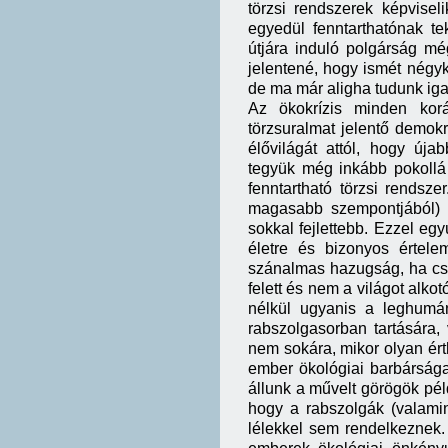
törzsi rendszerek képvise
egyedül fenntarthatónak te
útjára induló polgárság mé
jelentené, hogy ismét négy
de ma már aligha tudunk igaz
Az ökokrízis minden korá
törzsuralmat jelentő demo
élővilágát attól, hogy úja
tegyük még inkább pokollá 
fenntartható törzsi rendsze
magasabb szempontjából) a
sokkal fejlettebb. Ezzel egy
életre és bizonyos értel
szánalmas hazugság, ha csu
felett és nem a világot alko
nélkül ugyanis a leghumá
rabszolgasorban tartására,
nem sokára, mikor olyan ért
ember ökológiai barbársága
állunk a művelt görögök péld
hogy a rabszolgák (valami
lélekkel sem rendelkeznek.