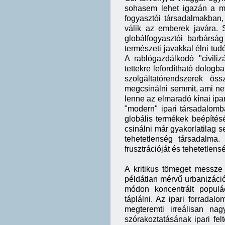
sohasem lehet igazán a mi
fogyasztói társadalmakban,
válik az emberek javára. 
globálfogyasztói barbárság
természeti javakkal élni tud
A rablógazdálkodó "civili
tettekre lefordítható dologb
szolgáltatórendszerek ö
megcsinálni semmit, ami net
lenne az elmaradó kínai ipar
"modern" ipari társadalomb
globális termékek beépítés
csinálni már gyakorlatilag s
tehetetlenség társadalma. 
frusztrációját és tehetetlens
A kritikus tömeget messze
példátlan mérvű urbanizáci
módon koncentrált populác
táplálni. Az ipari forradal
megteremti irreálisan nag
szórakoztatásának ipari felt