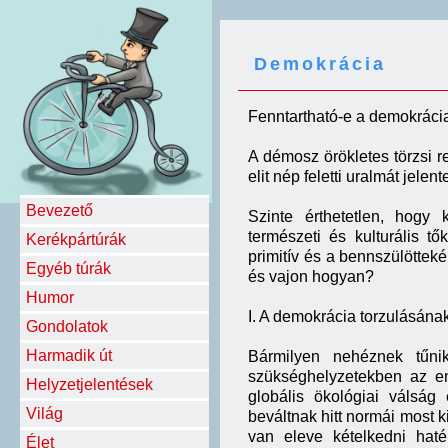
Demokrácia
Fenntartható-e a demokráci
A démosz örökletes törzsi r
elit nép feletti uralmát jele
Bevezető
Szinte érthetetlen, hogy
természeti és kulturális tő
Kerékpártúrák
primitív és a bennszülötteké
Egyéb túrák
és vajon hogyan?
Humor
I. A demokrácia torzulásána
Gondolatok
Harmadik út
Bármilyen nehéznek tűnik 
szükséghelyzetekben az em
Helyzetjelentések
globális ökológiai válság
Világ
beváltnak hitt normái most 
van eleve kételkedni hat
Élet