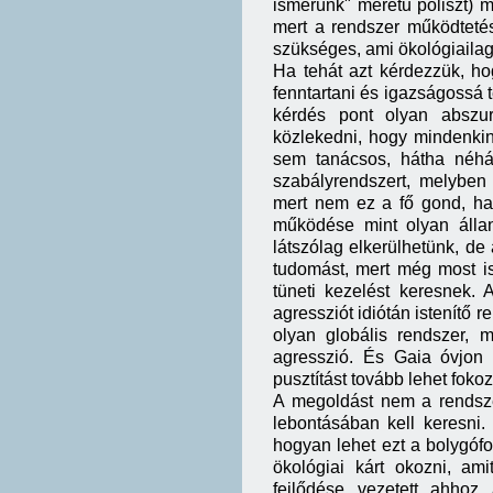
ismerünk" méretű poliszt) m
mert a rendszer működtetés
szükséges, ami ökológiaila
Ha tehát azt kérdezzük, ho
fenntartani és igazságossá 
kérdés pont olyan abszu
közlekedni, hogy mindenki
sem tanácsos, hátha néhá
szabályrendszert, melyben
mert nem ez a fő gond, ha
működése mint olyan álla
látszólag elkerülhetünk, de
tudomást, mert még most is
tüneti kezelést keresnek. 
agressziót idiótán istenítő 
olyan globális rendszer,
agresszió. És Gaia óvjon 
pusztítást tovább lehet fokoz
A megoldást nem a rendsze
lebontásában kell keresni.
hogyan lehet ezt a bolygóf
ökológiai kárt okozni, am
fejlődése vezetett ahhoz