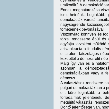
gyerekek és a "vendégmunkás
uralkodik? A demokráciában
Ennek meghatározása viszon
ismerhetnénk. Leginkább 
demokráciák városállamaib
nagyságrendű közösségből 
tömegeinek bevonásával.
Viszonylag könnyen és logi
törzsi rendszerre épül és 
egyfajta törzsként működő 
arisztokrácia a feudális dém
elituralom látszólagos nép
kezdettől a démosz-elit nép 
Máig így van és a hatalo
azonban a démosz-tagsá
demokráciákban vagy a feu
démoszt.
A választások rendszere nag
polgári demokráciákban a pé
elit köre leginkább a beh
forradalmak jelentenek, d
megújító választási rendszer
Döntő jelentősége van, hogy