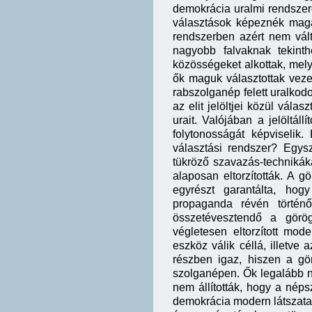
demokrácia uralmi rendszer
választások képeznék magát
rendszerben azért nem vál
nagyobb falvaknak tekinth
közösségeket alkottak, mely
ők maguk választottak veze
rabszolganép felett uralkod
az elit jelöltjei közül vála
urait. Valójában a jelöltáll
folytonosságát képviselik.
választási rendszer? Egys
tükröző szavazás-technikák
alaposan eltorzították. A 
egyrészt garantálta, hog
propaganda révén történ
összetévesztendő a görögö
végletesen eltorzított mod
eszköz válik céllá, illetve
részben igaz, hiszen a g
szolganépen. Ők legalább n
nem állították, hogy a nép
demokrácia modern látszata