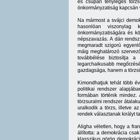
és csupán tényleges törzs
önkormányzatiság kapcsán vi
Na mármost a svájci demok
hasonlóan viszonylag 
önkormányzatiságára és kö
népszavazás. A dán rendsze
megmaradt szigorú egyenlő
máig meghatározó szervező
továbbélése biztosítja a
legarchaikusabb megőrzésév
gazdagsága, hanem a törzs
Kimondhatjuk tehát több év
politikai rendszer alapjáb
formában történik mindez. A
törzsuralmi rendszer átalaku
uralkodik a törzs, illetve az
rendek választanak királyt ta
Aligha véletlen, hogy a fra
állította: a demokrácia csa
klasszikus görög demokráciá