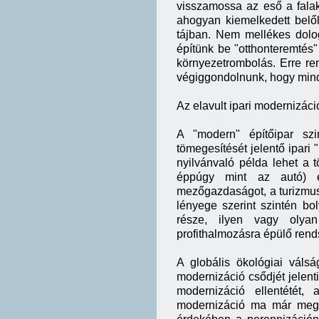
visszamossa az eső a falak
ahogyan kiemelkedett belő
tájban. Nem mellékes dolo
építünk be "otthonteremtés
környezetrombolás. Erre re
végiggondolnunk, hogy min
Az elavult ipari modernizáci
A "modern" építőipar sz
tömegesítését jelentő ipari
nyilvánvaló példa lehet a 
éppúgy mint az autó) é
mezőgazdaságot, a turizmust
lényege szerint szintén bo
része, ilyen vagy olya
profithalmozásra épülő rend
A globális ökológiai váls
modernizáció csődjét jelent
modernizáció ellentétét, 
modernizáció ma már megha