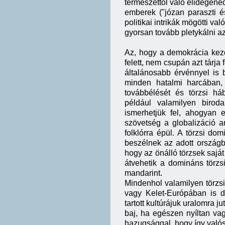
természettől való elidegene
emberek ("józan paraszti é
politikai intrikák mögötti v
gyorsan tovább pletykálni az 
Az, hogy a demokrácia kezd
felett, nem csupán azt tárja 
általánosabb érvénnyel is 
minden hatalmi harcában, 
továbbélését és törzsi háb
például valamilyen biroda
ismerhetjük fel, ahogyan e
szövetség a globalizáció 
folklórra épül. A törzsi d
beszélnek az adott országba
hogy az önálló törzsek saját
átvehetik a domináns törzs
mandarint.
Mindenhol valamilyen törzsi
vagy Kelet-Európában is d
tartott kultúrájuk uralomra j
baj, ha egészen nyíltan va
hazugsággal, hogy így valós