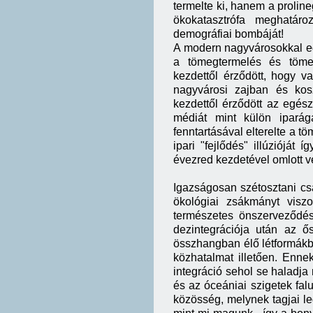
termelte ki, hanem a proline
ökokatasztrófa meghatáro
demográfiai bombáját!
A modern nagyvárosokkal együ
a tömegtermelés és tömeg
kezdettől érződött, hogy v
nagyvárosi zajban és kosz
kezdettől érződött az egész
médiát mint külön iparág
fenntartásával elterelte a t
ipari "fejlődés" illúzióját
évezred kezdetével omlott v
Igazságosan szétosztani csak
ökológiai zsákmányt viszo
természetes önszerveződés 
dezintegrációja után az ő
összhangban élő létformákb
közhatalmat illetően. Ennek
integráció sehol se haladj
és az óceániai szigetek fa
közösség, melynek tagjai l