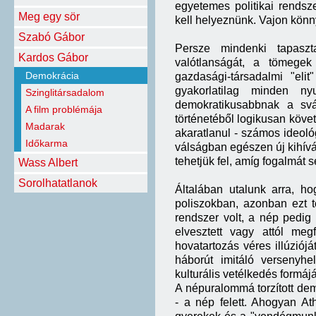
egyetemes politikai rendsz
Meg egy sör
kell helyeznünk. Vajon könny
Szabó Gábor
Persze mindenki tapaszt
Kardos Gábor
valótlanságát, a tömegek 
Demokrácia
gazdasági-társadalmi "eli
gyakorlatilag minden ny
Szinglitársadalom
demokratikusabbnak a sv
A film problémája
történetéből logikusan köve
Madarak
akaratlanul - számos ideológ
Időkarma
válságban egészen új kihív
tehetjük fel, amíg fogalmát 
Wass Albert
Sorolhatatlanok
Általában utalunk arra, h
poliszokban, azonban ezt t
rendszer volt, a nép pedig 
elvesztett vagy attól meg
hovatartozás véres illúzió
háborút imitáló versenyhe
kulturális vetélkedés formáj
A népuralommá torzított dem
- a nép felett. Ahogyan At