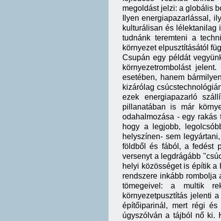
megoldást jelzi: a globális b
Ilyen energiapazarlással, i
kulturálisan és lélektanila
tudnánk teremteni a techn
környezet elpusztításától füg
Csupán egy példát vegyünk: 
környezetrombolást jelent.
esetében, hanem bármilyen 
kizárólag csúcstechnológián
ezek energiapazarló száll
pillanatában is már körny
odahalmozása - egy rakás te
hogy a legjobb, legolcsób
helyszínen- sem legyártani,
földből és fából, a fedést
versenyt a legdrágább "csú
helyi közösséget is építik a
rendszere inkább rombolja a
tömegeivel: a multik rek
környezetpusztítás jelenti 
építőiparinál, mert régi és
úgyszólván a tájból nő ki.