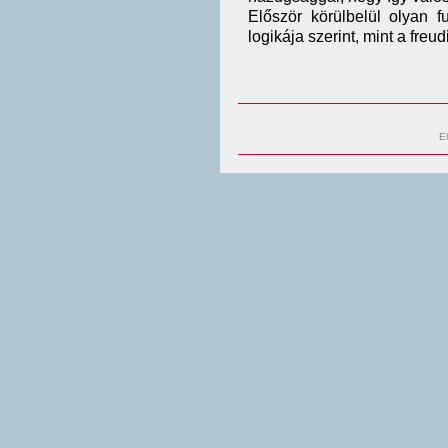
Először körülbelül olyan f
logikája szerint, mint a fre
E