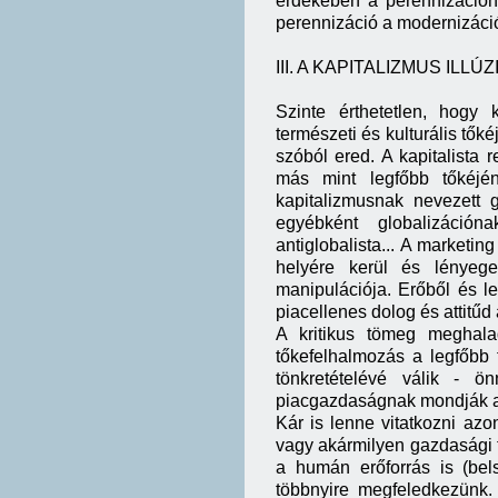
érdekében a perennizációnak
perennizáció a modernizáció 
III. A KAPITALIZMUS IL
Szinte érthetetlen, hogy
természeti és kulturális tőkéj
szóból ered. A kapitalista
más mint legfőbb tőkéjéne
kapitalizmusnak nevezett g
egyébként globalizáció
antiglobalista... A marketi
helyére kerül és lényeg
manipulációja. Erőből és le
piacellenes dolog és attitűd
A kritikus tömeg meghalad
tőkefelhalmozás a legfőbb 
tönkretételévé válik - 
piacgazdaságnak mondják a m
Kár is lenne vitatkozni az
vagy akármilyen gazdasági t
a humán erőforrás is (bel
többnyire megfeledkezünk.