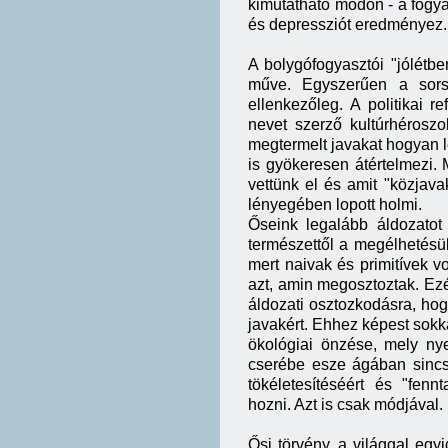
kimutatható módon - a fogya
és depressziót eredményez.
A bolygófogyasztói "jólétb
műve. Egyszerűen a sors
ellenkezőleg. A politikai
nevet szerző kultúrhérosz
megtermelt javakat hogyan le
is gyökeresen átértelmezi. 
vettünk el és amit "közjav
lényegében lopott holmi.
Őseink legalább áldozatot
természettől a megélhetésük
mert naivak és primitívek 
azt, amin megosztoztak. Ezé
áldozati osztozkodásra, hog
javakért. Ehhez képest sok
ökológiai önzése, mely nye
cserébe esze ágában sincs 
tökéletesítéséért és "fenn
hozni. Azt is csak módjával.
Ősi törvény, a világgal egy