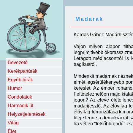
Madarak
Kardos Gábor: Madárhisztér
Vajon milyen alapon tilt
legprimitívebb ökorasszizm
Lerágott médiacsontról is 
Bevezető
tragikusról.
Kerékpártúrák
Mindenkit madárnak néznek, 
Egyéb túrák
elmét legsérülékenyebb pont
kereslet. Az ember rohamo
Humor
Feltételezhetően majd kiala
Gondolatok
jogon? Az eleve életellene
Harmadik út
madárijesztő. Az élővilág l
élővilág terrorizálása kima
Helyzetjelentések
Ideje lenne a demokráciát s
Világ
ha vélten "felsőbbrendű" zs
Élet