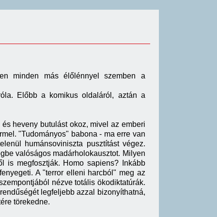
özben minden más élőlénnyel szemben a
róla. Előbb a komikus oldaláról, aztán a
 és heveny butulást okoz, mivel az emberi
termel. "Tudományos" babona - ma erre van
lenül humánsoviniszta pusztítást végez.
végbe valóságos madárholokausztot. Milyen
ktől is megfosztják. Homo sapiens? Inkább
enyegeti. A "terror elleni harcból" meg az
szempontjából nézve totális ökodiktatúrák.
endűségét legfeljebb azzal bizonyíthatná,
ére törekedne.