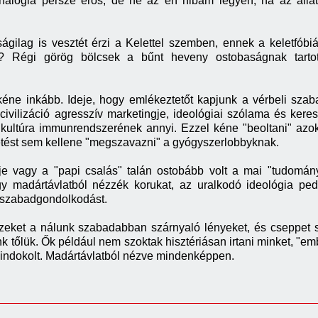
analógia persze erős, de ne az én hibám legyen, ha az álla
gilag is vesztét érzi a Kelettel szemben, ennek a keletfóbi
? Régi görög bölcsek a bűnt heveny ostobaságnak tartot
 kéne inkább. Ideje, hogy emlékeztetőt kapjunk a vérbeli sz
civilizáció agresszív marketingje, ideológiai szólama és ke
 kultúra immunrendszerének annyi. Ezzel kéne "beoltani" azok
etést sem kellene "megszavazni" a gyógyszerlobbyknak.
e vagy a "papi csalás" talán ostobább volt a mai "tudomá
y madártávlatból nézzék korukat, az uralkodó ideológia ped
 szabadgondolkodást.
eket a nálunk szabadabban szárnyaló lényeket, és cseppet se
k tőlük. Ők például nem szoktak hisztériásan irtani minket, "e
 indokolt. Madártávlatból nézve mindenképpen.