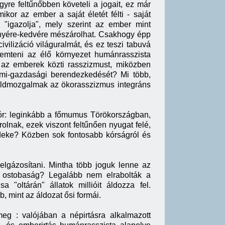
yre feltűnőbben követeli a jogait, ez már
or az ember a saját életét félti - saját
"igazolja", mely szerint az ember mint
kényére-kedvére mészárolhat. Csakhogy épp
ivilizáció világuralmát, és ez teszi tabuvá
emteni az élő környezet humánrasszista
 az emberek közti rasszizmust, miközben
lmi-gazdasági berendezkedését? Mi több,
zöldmozgalmak az ökorasszizmus integráns
kór: leginkább a főmumus Törökországban,
lnak, ezek viszont feltűnően nyugat felé,
 érdeke? Közben sok fontosabb kórságról és
elgázosítani. Mintha több joguk lenne az
ív ostobaság? Legalább nem elrabolták a
"oltárán" állatok millióit áldozza fel.
 mint az áldozat ősi formái.
meg : valójában a népirtásra alkalmazott