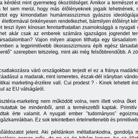
a kérdést mint gyermeteg ökozöldséget. Amikor a természet eg
el sem merül, hogy más élőlényeknek jogaik lehetnének, mik
ztot egy kimondatlan humánrasszizmus gyászos ideológiája 
en életformával önkényesen rendelkezhet, bármilyen élőlényt 
 teszi ilyen kínosan fenntarthatatlan zsarnoksággá a nyugati c
ehet akár csak az emberek számára igazságos jogrendet ter
ársadalomban? Vajon milyen alapon tilthatja egy társadalom
mben a legprimitívebb ökorasszizmusra építi egész társada
entő" szerepben tetszeleg, mint aki még felsőbbrendűbb. A 
satlakozásra váró országokban terjedt el ez a fránya madár
adásul a madarak, mint ismeretes, észak-dél irányban vándoro
litikai marketing-érzékre vall. Cui prodest ? - Kinek lehetett
ául az EU válságáról.
sztéria-marketing nem működött volna, nem illett volna őket 
 mutattak be mindenből, amit a természettől kaptak. Primit
dtak érte valamit. A nyugati ember "tudományos" egoizmusa 
ázkamrákban. Ez sok tekintetben értelmetlenebb és primitívebb,
őáldozatot jelent. Aki példánkon méltatlankodna, gondolja 