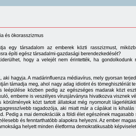
ia és ökorasszizmus
hatja egy társadalom az emberek közti rasszizmust, mik
usra építi egész társadalmi-gazdasági berendezkedését?
kiderülhet, hogy a velejét nem érintették, ha gondolkodunk 
aki hagyja. A madárinfluenza médiavírus, mely gyorsan terjed
ján támadja meg, ahol nagy adag idiotint és tömeghisztériát 
s leépülése közben pedig az egészséges madarak közt eszte
kuló, emberre is veszélyes vírusjárványra hivatkozva visznek 
s körülmények közt tartott állatokat még nyomorult lágerlétü
egagresszívebb ragadozója, aki miatt már a cápákat is kihalás f
rad. Pedig a mai demokráciák a földi élet egészének magasabb 
zélesebb és fenntarthatóbb alapokra helyezni. Az ember magasr
arnoksága helyett minden életforma demokratikusabb képviselet