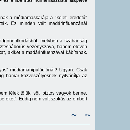
t- és emberirtás humánrasszista alapelve
ának a médiamaskarája a "keleti eredetű"
ták. Ez minden vélt madárinfluenzánál
abadgondolkodásból, melyben a szabadság
resztesháborús vezényszava, hanem eleven
at, akiket a madárinfluenzával kábítanak.
nyos" médiamanipulációnál? Ugyan. Csak
ig hamar közveszélyesnek nyilvánítja az
m félek tőlük, sőt: biztos vagyok benne,
mbereket". Eddig nem volt szokás az embert
««
»»