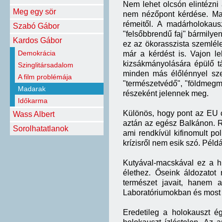
Nem lehet olcsón elintézni 
Meg egy sör
nem nézőpont kérdése. Ma f
rémeitől. A madárholokaus
Szabó Gábor
"felsőbbrendű faj" bármily
Kardos Gábor
ez az ökorasszista szemlélet
Demokrácia
már a kérdést is. Vajon l
kizsákmányolására épülő t
Szinglitársadalom
minden más élőlénnyel sze
A film problémája
"természetvédő", "földmegm
Madarak
részeként jelennek meg.
Időkarma
Különös, hogy pont az EU c
Wass Albert
aztán az egész Balkánon. Rá
Sorolhatatlanok
ami rendkívül kifinomult po
krízisről nem esik szó. Péld
Kutyával-macskával ez a hi
élethez. Őseink áldozatot
természet javait, hanem a
Laboratóriumokban és most g
Eredetileg a holokauszt ég