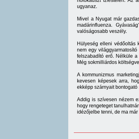
holokauszt ízléstelen. Az 
ugyanaz.
Mivel a Nyugat már gazdasá
madárinfluenza. Gyávaság
valóságosabb veszély.
Hülyeség elleni védőoltás
nem egy világgyarmatosító 
felszabadító erő. Nélküle a
Még sokmilliárdos költségv
A kommunizmus marketingj
kevesen képesek arra, hog
ekképp szárnyait bontogató
Addig is szívesen nézem ez
hogy rengeteget tanulhatnán
idézőjelbe tenni, de ma már