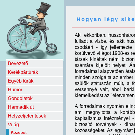
Hogyan légy sik
Aki ekkoriban, huszonhár
fulladt a vízbe, és akit h
csodáért - így jellemezte
körülvevő világot 1908-as r
társak kínáltak némi bizto
Bevezető
számára kijelölt helyet. Á
forradalmai alapvetően átala
Kerékpártúrák
minden szolgálta az ember 
Egyéb túrák
szülők státuszán múlt, a f
versennyé vált, ahol bárki
Humor
kiemelkedést az "életversen
Gondolatok
A forradalmak nyomán elin
Harmadik út
ami megnyitotta a korább
Helyzetjelentések
kapitalizmus intézményei 
biztosító törvények - di
Világ
közösségeket. Az egymást j
Középút