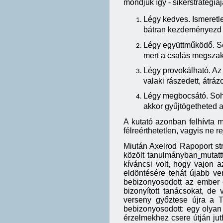
mondjuk így - sikerstratégi
Légy kedves. Ismeretl
bátran kezdeményezd a 
Légy együttműködő. Soh
mert a csalás megszak
Légy provokálható. Az
valaki rászedett, átráz
Légy megbocsátó. Soha
akkor gyűjtögetheted a
A kutató azonban felhívta 
félreérthetetlen, vagyis ne
Miután Axelrod Rapoport str
közölt tanulmányban
mutat
kíváncsi volt, hogy vajon 
eldöntésére tehát újabb ve
bebizonyosodott az ember 
bizonyított tanácsokat, de 
verseny győztese újra a TF
bebizonyosodott: egy olyan
érzelmekhez csere útján jut