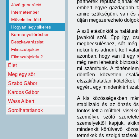
partnerek reputációjának em
Jövő generáció
embert egyre gazdagabb tár
Internetember
amire szükségünk van és am
Műveletlen föld
útján megszerezhető dolgok 
Hogyan légy sikeres
A születésünktől a halálunk
Kormányeltörésben
javakról szól. Épp így, c
Deszkavarázslat
megbecsüléshez, sőt még 
Filmszubjektív
nekünk is adnunk kell val
azonban, hogy van itt egy re
Filmszubjektív 2
még nem lehetünk biztosak 
Élet
mi számítunk. A történelem
Meg egy sör
döntően közvetlen csal
elszakíthatatlan kötelékek
Szabó Gábor
egyért, egy mindenkiért sza
Kardos Gábor
A kis közösségekben már 
Wass Albert
stabilizáló és az önzés ös
Sorolhatatlanok
fontos lett a múltbeli visel
személyre szóló szeretet
személyektől kapjuk, akik
mindenkit körülvevő közös
termékek és szolgáltatások