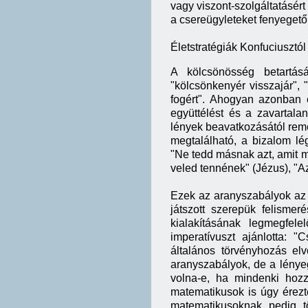
vagy viszont-szolgáltatásér
a csereügyleteket fenyegető 
Életstratégiák Konfuciusztó
A kölcsönösség betartás
"kölcsönkenyér visszajár", 
fogért". Ahogyan azonban 
együttélést és a zavartala
lények beavatkozásától remél
megtalálható, a bizalom lé
"Ne tedd másnak azt, amit m
veled tennének" (Jézus), "A
Ezek az aranyszabályok az 
játszott szerepük felisme
kialakításának legmegfel
imperatívuszt ajánlotta: 
általános törvényhozás el
aranyszabályok, de a lénye
volna-e, ha mindenki hoz
matematikusok is úgy érez
matematikusoknak pedig tö