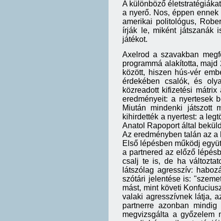
A különböző életstratégiákat
a nyerő. Nos, éppen ennek e
amerikai politológus, Rober
írják le, miként játszanák 
játékot.
Axelrod a szavakban megfo
programmá alakította, majd 
között, hiszen hús-vér embe
érdekében csalók, és olya
közreadott kifizetési mátri
eredményeit: a nyertesek b
Miután mindenki játszott 
kihirdették a nyertest: a l
Anatol Rapoport által beküldö
Az eredményben talán az a 
Első lépésben működj együtt.
a partnered az előző lépésb
csalj te is, de ha változt
látszólag agresszív: habozá
szótári jelentése is: "szem
mást, mint követi Konfuciusz
valaki agresszívnek látja, a
partnerre azonban mindig
megvizsgálta a győzelem m