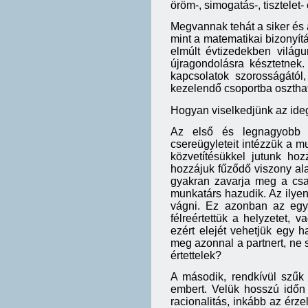
öröm-, simogatás-, tisztelet
Megvannak tehát a siker és a
mint a matematikai bizonyí
elmúlt évtizedekben világu
újragondolásra késztetnek.
kapcsolatok szorosságától,
kezelendő csoportba oszthatj
Hogyan viselkedjünk az id
Az első és legnagyobb l
csereügyleteit intézzük a m
közvetítésükkel jutunk ho
hozzájuk fűződő viszony ala
gyakran zavarja meg a csa
munkatárs hazudik. Az ilye
vágni. Ez azonban az egyre
félreértettük a helyzetet,
ezért elejét vehetjük egy h
meg azonnal a partnert, ne 
értettelek?
A második, rendkívül szűk 
embert. Velük hosszú időn 
racionalitás, inkább az érz