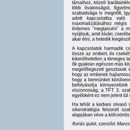
társaihoz, közeli barátaink
több óvatosságot, figyel
szabadsága is megnőtt, így 
adott kapcsolatba való 
maximalizálásához mégis a
érdemes "megtanulni" a más
nyújtsuk, amit kíván, cseréb
akar élni, a hetedik kiegész
A kapcsolatok harmadik cso
össze az embert, és csekély
kikerülhetetlen a tömeges t
ők gyakran egészen más köz
megelőlegezett gesztusok 
hogy az emberek hajlamosak
hogy a bennünket körülvev
befolyásolja környezetünk
viszonosság, a TFT 3. szab
egyébként ez nem jelent túl
Ha tehát a kedves olvasó s
sikerstratégia felsorolt s
alapjában véve a kölcsönös 
/forrás qubit, szerződ: Maros