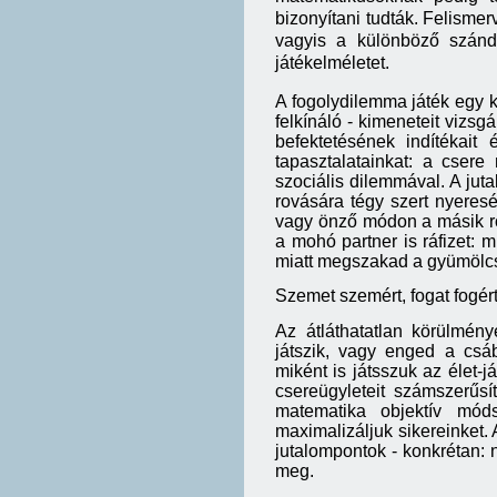
bizonyítani tudták. Felismer
vagyis a különböző szánd
játékelméletet.
A fogolydilemma játék egy k
felkínáló - kimeneteit vizsg
befektetésének indítékait 
tapasztalatainkat: a cser
szociális dilemmával. A jut
rovására tégy szert nyeres
vagy önző módon a másik ro
a mohó partner is ráfizet: 
miatt megszakad a gyümölc
Szemet szemért, fogat fogér
Az átláthatatlan körülmén
játszik, vagy enged a csáb
miként is játsszuk az élet-j
csereügyleteit számszerűsí
matematika objektív móds
maximalizáljuk sikereinket.
jutalompontok - konkrétan: 
meg.