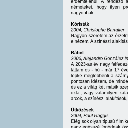
érdemtelenül. A rendező a
németeket, hogy ilyen p
nagyobbak.
Kóristák
2004, Christophe Barratier
Nagyon szeretem az érzelme
elnézem. A színészi alakítá
Bábel
2006, Alejandro González In
A 2023-as év nagy felfedeze
láttam és - hű - már 17 év
lepke meglebbenti a szárnya
pontosan idézem, de mindeg
és ez a világ két másik szeg
oktat, vagy valamilyen kat
arcok, a színészi alakítások,
Ütközések
2004, Paul Haggis
Elég sok olyan típusú film k
nagy egésszé fonódnak öss