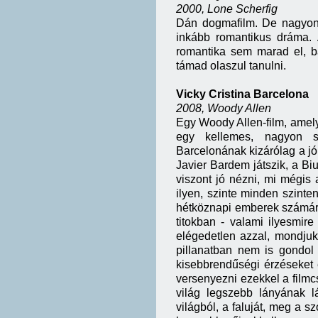
2000, Lone Scherfig
Dán dogmafilm. De nagyon né
inkább romantikus dráma. 
romantika sem marad el, b
támad olaszul tanulni.
Vicky Cristina Barcelona
2008, Woody Allen
Egy Woody Allen-film, amely
egy kellemes, nagyon sz
Barcelonának kizárólag a jó
Javier Bardem játszik, a Biut
viszont jó nézni, mi mégis
ilyen, szinte minden szinten
hétköznapi emberek számára
titokban - valami ilyesmire
elégedetlen azzal, mondju
pillanatban nem is gondol
kisebbrendűségi érzéseket é
versenyezni ezekkel a filmc
világ legszebb lányának l
világból, a faluját, meg a s