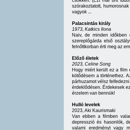
csökken. (Ezt már brit tudó
szórakoztatott, humorosnak 
vagyok ...
Palacsintás király
1973, Katkics Ilona
Naiv, de minden időkben é
szereplőgárda első osztál
felnőttkorban érti meg az em
Előző életek
2023, Celine Song
Hogy miért került ez a film 
kötődésem a történethez. Az
párhuzamot vélsz felfedezni,
érdeklődésen. Érdekesek ez
érzelem van bennük!
Hulló levelek
2023, Aki Kaurismaki
Van ebben a filmben valam
depresszió és hasonlók, d
valami eredményt vagy me