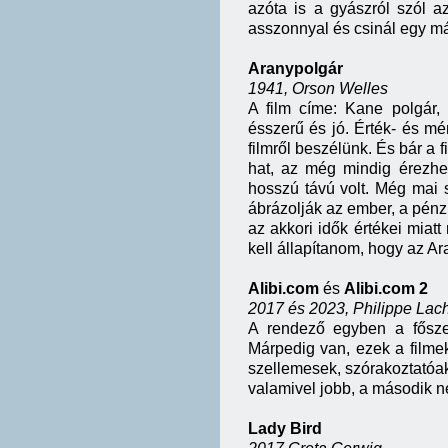
azóta is a gyászról szól a
asszonnyal és csinál egy má
Aranypolgár
1941, Orson Welles
A film címe: Kane polgár,
ésszerű és jó. Érték- és mé
filmről beszélünk. És bár a 
hat, az még mindig érezhe
hosszú távú volt. Még mai
ábrázolják az ember, a pénz
az akkori idők értékei miat
kell állapítanom, hogy az 
Alibi.com
és
Alibi.com 2
2017 és 2023, Philippe Lac
A rendező egyben a főszer
Márpedig van, ezek a filmek
szellemesek, szórakoztatóak
valamivel jobb, a második néh
Lady Bird