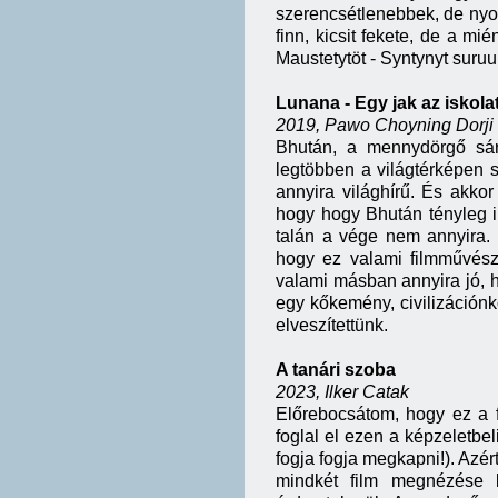
szerencsétlenebbek, de nyom
finn, kicsit fekete, de a mi
Maustetytöt - Syntynyt suruu
Lunana - Egy jak az iskol
2019, Pawo Choyning Dorji
Bhután, a mennydörgő sárk
legtöbben a világtérképen 
annyira világhírű. És akkor
hogy hogy Bhután tényleg il
talán a vége nem annyira. 
hogy ez valami filmművész
valami másban annyira jó, 
egy kőkemény, civilizációnko
elveszítettünk.
A tanári szoba
2023, Ilker Catak
Előrebocsátom, hogy ez a fi
foglal el ezen a képzeletbel
fogja fogja megkapni!). Azért
mindkét film megnézése 