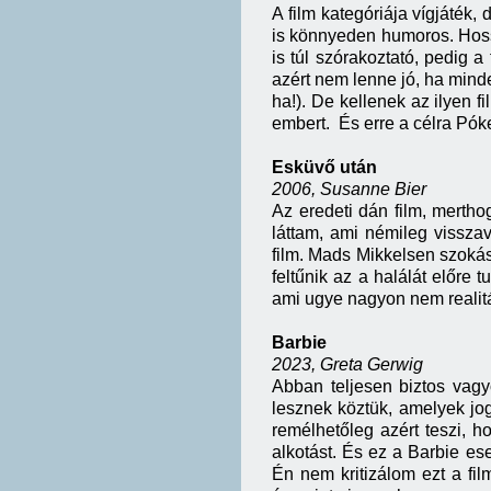
A film kategóriája vígjáték
is könnyeden humoros. Hoss
is túl szórakoztató, pedig a
azért nem lenne jó, ha mind
ha!). De kellenek az ilyen fi
embert. És erre a célra Pó
Esküvő után
2006, Susanne Bier
Az eredeti dán film, merthog
láttam, ami némileg visszav
film. Mads Mikkelsen szokás
feltűnik az a halálát előre 
ami ugye nagyon nem realit
Barbie
2023, Greta Gerwig
Abban teljesen biztos vagy
lesznek köztük, amelyek jog
remélhetőleg azért teszi, 
alkotást. És ez a Barbie es
Én nem kritizálom ezt a film