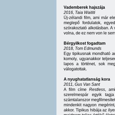
Vademberek hajszája
2016, Taia Waititi
Új-zélandi film, ami már el
meglepő fordulatok, egy
szórakoztató alkotásban. A v
volna, de ez nem von le sem
Bérgyilkost fogadtam
2018, Tom Edmunds
Egy tipikusnak mondható an
komoly, ugyanakkor teljes
lapos a történet, sok meg
válogatottak.
A nyughatatlanság kora
2011, Gus Van Sant
A film címe
Restless
, am
szerelmespár egyik tagj
számtalanszor megfilmesítet
mindenkit nagyon megérint
akkor. Tipikus hibája az ily