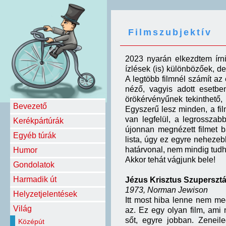
Filmszubjektív
2023 nyarán elkezdtem írn
ízlések (is) különbözőek, de
A legtöbb filmnél számít az
néző, vagyis adott esetbe
örökérvényűnek tekinthető,
Bevezető
Egyszerű lesz minden, a fi
van legfelül, a legrosszab
Kerékpártúrák
újonnan megnézett filmet b
Egyéb túrák
lista, úgy ez egyre nehezebb
határvonal, nem mindig tud
Humor
Akkor tehát vágjunk bele!
Gondolatok
Harmadik út
Jézus Krisztus Szupersztá
1973, Norman Jewison
Helyzetjelentések
Itt most hiba lenne nem me
Világ
az. Ez egy olyan film, ami 
sőt, egyre jobban. Zeneil
Középút