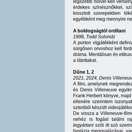
legszebb nőivel kell versen
érdekes színésznőkkel, szí
kiosztott szerepekben tök
egyébként meg mennyire nem
A boldogságtól ordítani
1998, Todd Solondz
A porton vígjátékként defin
sürgősen orvoshoz kell for
dráma. Mentálisan és etikusa
a látottakat.
Dűne 1, 2
2021, 2024, Denis Villeneu
A film, amelynek megrendez
és Denis Villeneuve egyik
Frank Herbert könyve, majd a
ellenére szerintem iszonya
sztoriból készült videojátéko
De vissza a Villeneuve-film
nehéz is fogást találni r
legyártani
szót itt szó szer
fantázia meggyalázásai, vag