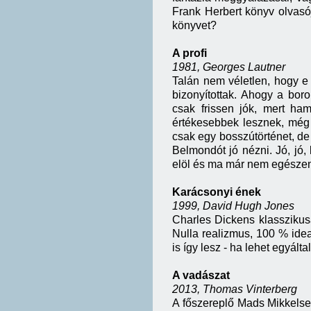
Frank Herbert könyv olvasó
könyvet?
A profi
1981, Georges Lautner
Talán nem véletlen, hogy e 
bizonyítottak. Ahogy a bor
csak frissen jók, mert ha
értékesebbek lesznek, még 
csak egy bosszútörténet, de 
Belmondót jó nézni. Jó, jó, 
elöl és ma már nem egészen 
Karácsonyi ének
1999, David Hugh Jones
Charles Dickens klasszikusá
Nulla realizmus, 100 % ideal
is így lesz - ha lehet egyálta
A vadászat
2013, Thomas Vinterberg
A főszereplő Mads Mikkelsen