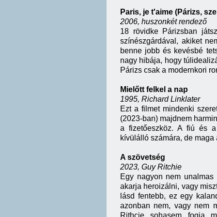
Paris, je t'aime (Párizs, sze
2006, huszonkét rendező
18 rövidke Párizsban játs
színészgárdával, akiket ne
benne jobb és kevésbé tet
nagy hibája, hogy túlidealiz
Párizs csak a modernkori ro
Mielőtt felkel a nap
1995, Richard Linklater
Ezt a filmet mindenki szere
(2023-ban) majdnem harminc 
a fizetőeszköz. A fiú és 
kívülálló számára, de maga 
A szövetség
2023, Guy Ritchie
Egy nagyon nem unalmas ka
akarja heroizálni, vagy misz
lásd fentebb, ez egy kaland
azonban nem, vagy nem min
Rithcie sohasem fogja m