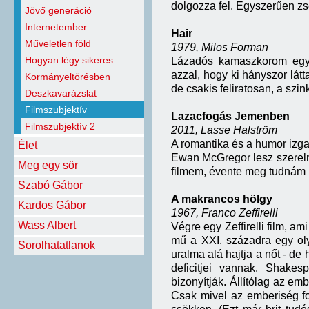
dolgozza fel. Egyszerűen zse
Jövő generáció
Internetember
Hair
Műveletlen föld
1979, Milos Forman
Hogyan légy sikeres
Lázadós kamaszkorom egyi
azzal, hogy ki hányszor lát
Kormányeltörésben
de csakis feliratosan, a szi
Deszkavarázslat
Filmszubjektív
Lazacfogás Jemenben
Filmszubjektív 2
2011, Lasse Halström
A romantika és a humor izg
Élet
Ewan McGregor lesz szerelme
Meg egy sör
filmem, évente meg tudnám 
Szabó Gábor
A makrancos hölgy
Kardos Gábor
1967, Franco Zeffirelli
Wass Albert
Végre egy Zeffirelli film, ami
mű a XXI. századra egy oly
Sorolhatatlanok
uralma alá hajtja a nőt - de
deficitjei vannak. Shakes
bizonyítják. Állítólag az emb
Csak mivel az emberiség fo