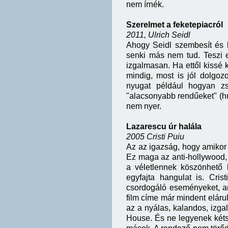
nem írnék.
Szerelmet a feketepiacról
2011, Ulrich Seidl
Ahogy Seidl szembesít és 
senki más nem tud. Teszi 
izgalmasan. Ha ettől kissé 
mindig, most is jól dolgoz
nyugat például hogyan zs
"alacsonyabb rendűeket" (hu
nem nyer.
Lazarescu úr halála
2005 Cristi Puiu
Az az igazság, hogy amikor e
Ez maga az anti-hollywood,
a véletlennek köszönhető 
egyfajta hangulat is. Cris
csordogáló eseményeket, a
film címe már mindent eláru
az a nyálas, kalandos, izga
House. És ne legyenek két