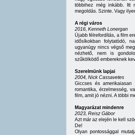
többihez még inkább. Itt 
megoldás. Szinte. Vagy ily
A régi város
2016, Kenneth Lonergan
Újabb félrefordítás, a film e
idősíkokban folytatódó, 
ugyanúgy nincs végső megol
nézhető, nem is gondolo
szűkölködő embereknek kev
Szerelmünk lapjai
2004, Nick Cassavetes
Giccses és amerikaiasan 
romantika, érzelmesség, va
film, amit jó nézni. A többi
Magyarázat mindenre
2023, Reisz Gábor
Azt már az elején le kell s
De!
Olyan pontossággal mutatj