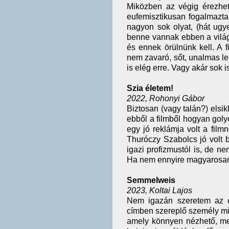
Miközben az végig érezhet
eufemisztikusan fogalmaztam
nagyon sok olyat, (hát ug
benne vannak ebben a vilá
és ennek örülnünk kell. A
nem zavaró, sőt, unalmas len
is elég erre. Vagy akár sok i
Szia életem!
2022, Rohonyi Gábor
Biztosan (vagy talán?) elsik
ebből a filmből hogyan golyó
egy jó reklámja volt a fil
Thuróczy Szabolcs jó volt b
igazi profizmustól is, de 
Ha nem ennyire magyarosan am
Semmelweis
2023, Koltai Lajos
Nem igazán szeretem az él
címben szereplő személy miat
amely könnyen nézhető, mes