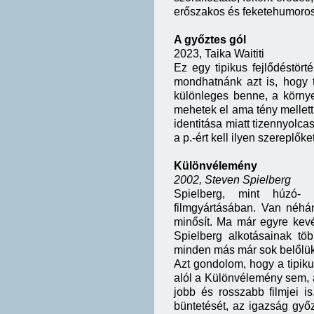
erőszakos és feketehumoros
A győztes gól
2023, Taika Waititi
Ez egy tipikus fejlődéstörté
mondhatnánk azt is, hogy 
különleges benne, a környe
mehetek el ama tény mellett
identitása miatt tizennyolca
a p.-ért kell ilyen szereplők
Különvélemény
2002, Steven Spielberg
Spielberg, mint húzó- 
filmgyártásában. Van néhá
minősít. Ma már egyre kev
Spielberg alkotásainak tö
minden más már sok belőlük,
Azt gondolom, hogy a tipiku
alól a Különvélemény sem, a
jobb és rosszabb filmjei i
büntetését, az igazság győ