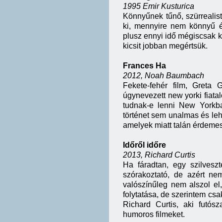
1995 Emir Kusturica
Könnyűnek tűnő, szürrealis
ki, mennyire nem könnyű és
plusz ennyi idő mégiscsak k
kicsit jobban megértsük.
Frances Ha
2012, Noah Baumbach
Fekete-fehér film, Greta
úgynevezett new yorki fiata
tudnak-e lenni New Yorkba
történet sem unalmas és lehe
amelyek miatt talán érdemes
Időről időre
2013, Richard Curtis
Ha fáradtan, egy szilvesz
szórakoztató, de azért nem
valószínűleg nem alszol el
folytatása, de szerintem csa
Richard Curtis, aki futós
humoros filmeket.