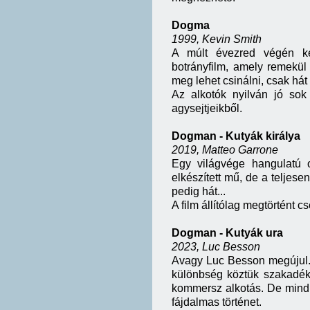
Dogma
1999, Kevin Smith
A múlt évezred végén kés
botrányfilm, amely remekül 
meg lehet csinálni, csak hát 
Az alkotók nyilván jó sok
agysejtjeikből.
Dogman - Kutyák királya
2019, Matteo Garrone
Egy világvége hangulatú o
elkészített mű, de a teljese
pedig hát...
A film állítólag megtörtént c
Dogman - Kutyák ura
2023, Luc Besson
Avagy Luc Besson megújul. 
különbség köztük szakadék
kommersz alkotás. De mindk
fájdalmas történet.