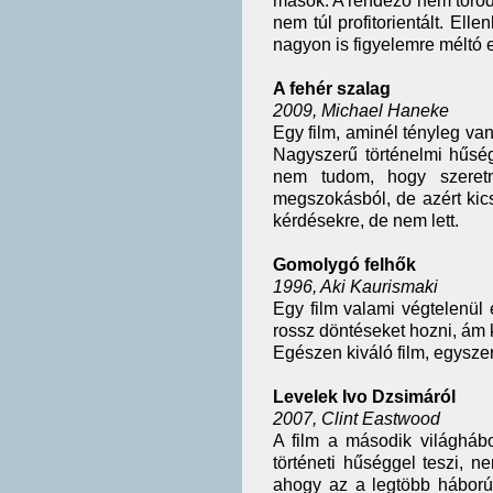
mások. A rendező nem törőd
nem túl profitorientált. El
nagyon is figyelemre méltó 
A fehér szalag
2009, Michael Haneke
Egy film, aminél tényleg va
Nagyszerű történelmi hűségg
nem tudom, hogy szeretn
megszokásból, de azért kics
kérdésekre, de nem lett.
Gomolygó felhők
1996, Aki Kaurismaki
Egy film valami végtelenül 
rossz döntéseket hozni, ám k
Egészen kiváló film, egysze
Levelek Ivo Dzsimáról
2007, Clint Eastwood
A film a második világhábo
történeti hűséggel teszi, 
ahogy az a legtöbb háború