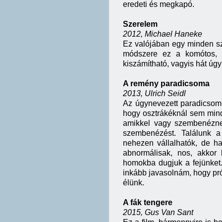
eredeti és megkapó.
Szerelem
2012, Michael Haneke
Ez valójában egy minden sz
módszere ez a komótos, la
kiszámítható, vagyis hát úgy
A remény paradicsoma
2013, Ulrich Seidl
Az úgynevezett paradicsom-
hogy osztrákéknál sem minden
amikkel vagy szembenéznek
szembenézést. Találunk a
nehezen vállalhatók, de ha
abnormálisak, nos, akkor 
homokba dugjuk a fejünket
inkább javasolnám, hogy pró
élünk.
A fák tengere
2015, Gus Van Sant