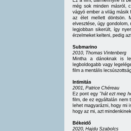
Ez a film, bármennyire is b
még sok minden másról, cs
vágyó ember a világ másik 
az élet mellett döntsön.
elvesztése, úgy gondolom, n
legjobban sikerült, így nye
érzelmeket kelteni, pedig az
Submarino
2010, Thomas Vintenberg
Mintha a dánoknak is len
legboldogabb vagy legelég
film a mentális lecsúszottsá
Intimitás
2001, Patrice Chéreau
Ez pont egy
"hát ezt meg h
film, de ez egyáltalán nem 
lehet magyarázni, hogy mi i
hogy az mi, azt mindenkinek
Békeidő
2020, Hajdu Szabolcs