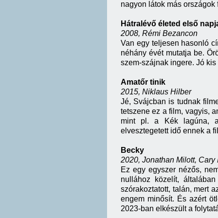
nagyon látok más országok f
Hátralévő életed első napj
2008, Rémi Bezancon
Van egy teljesen hasonló cí
néhány évét mutatja be. Ör
szem-szájnak ingere. Jó kis 
Amatőr tinik
2015, Niklaus Hilber
Jé, Svájcban is tudnak fil
tetszene ez a film, vagyis, 
mint pl. a Kék lagúna, a
elvesztegetett idő ennek a 
Becky
2020, Jonathan Milott, Cary
Ez egy egyszer nézős, nem 
nullához közelít, általáb
szórakoztatott, talán, mert 
engem minősít. És azért ötl
2023-ban elkészült a folytatás