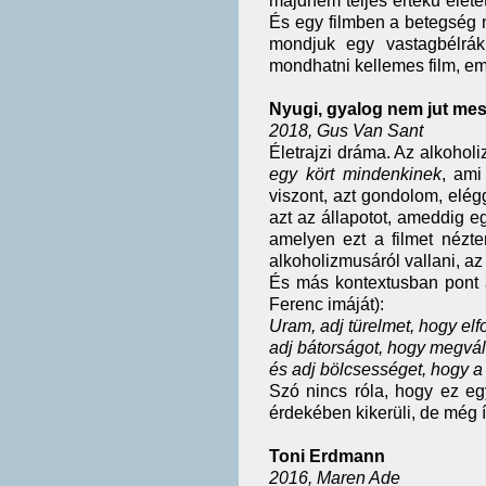
majdnem teljes értékű élete
És egy filmben a betegség 
mondjuk egy vastagbélrá
mondhatni kellemes film, e
Nyugi, gyalog nem jut mes
2018, Gus Van Sant
Életrajzi dráma. Az alkoholi
egy kört mindenkinek
, ami
viszont, azt gondolom, elé
azt az állapotot, ameddig 
amelyen ezt a filmet nézt
alkoholizmusáról vallani, az
És más kontextusban pont az
Ferenc imáját):
Uram, adj türelmet, hogy elf
adj bátorságot, hogy megvál
és adj bölcsességet, hogy a 
Szó nincs róla, hogy ez eg
érdekében kikerüli, de még í
Toni Erdmann
2016, Maren Ade