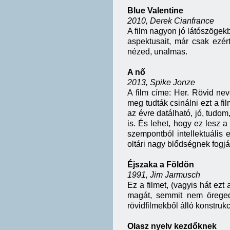
Blue Valentine
2010, Derek Cianfrance
A film nagyon jó látószögekb
aspektusait, már csak ezé
nézed, unalmas.
A nő
2013, Spike Jonze
A film címe: Her. Rövid ne
meg tudták csinálni ezt a fi
az évre datálható, jó, tudo
is. És lehet, hogy ez lesz a
szempontból intellektuális 
oltári nagy blődségnek fogják
Éjszaka a Földön
1991, Jim Jarmusch
Ez a filmet, (vagyis hát ezt
magát, semmit nem öregede
rövidfilmekből álló konstruk
Olasz nyelv kezdőknek