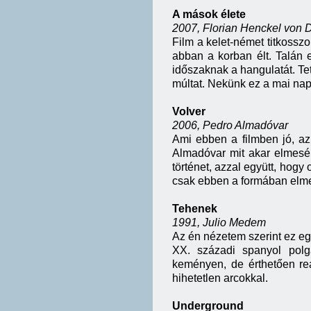
A mások élete
2007, Florian Henckel von
Film a kelet-német titkossz
abban a korban élt. Talán eg
időszaknak a hangulatát. Tets
múltat. Nekünk ez a mai napi
Volver
2006, Pedro Almadóvar
Ami ebben a filmben jó, a
Almadóvar mit akar elmesél
történet, azzal együtt, hog
csak ebben a formában elm
Tehenek
1991, Julio Medem
Az én nézetem szerint ez egy
XX. századi spanyol polg
keményen, de érthetően rea
hihetetlen arcokkal.
Underground