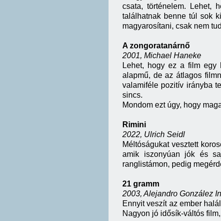
csata, történelem. Lehet,
találhatnak benne túl sok k
magyarosítani, csak nem tu
A zongoratanárnő
2001, Michael Haneke
Lehet, hogy ez a film egy
alapmű, de az átlagos film
valamiféle pozitív irányba te
sincs.
Mondom ezt úgy, hogy maga f
Rimini
2022, Ulrich Seidl
Méltóságukat vesztett koros
amik iszonyúan jók és sa
ranglistámon, pedig megér
21 gramm
2003, Alejandro González In
Ennyit veszít az ember halál
Nagyon jó idősík-váltós film,