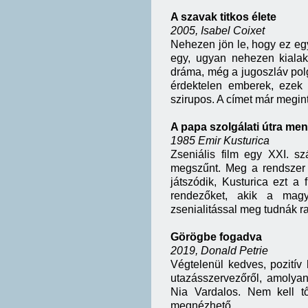
A szavak titkos élete
2005, Isabel Coixet
Nehezen jön le, hogy ez eg
egy, ugyan nehezen kialaku
dráma, még a jugoszláv pol
érdektelen emberek, ezek
szirupos. A címet már megint
A papa szolgálati útra men
1985 Emir Kusturica
Zseniális film egy XXI. s
megszűnt. Meg a rendszer i
játszódik, Kusturica ezt a
rendezőket, akik a magy
zsenialitással meg tudnák ra
Görögbe fogadva
2019, Donald Petrie
Végtelenül kedves, pozitív 
utazásszervezőről, amolya
Nia Vardalos. Nem kell tő
megnézhető.