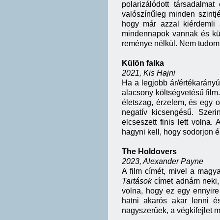
polarizálódott társadalm
valószínűleg minden szintjé
hogy már azzal kiérdemli 
mindennapok vannak és küz
reménye nélkül. Nem tudom ir
Külön falka
2021, Kis Hajni
Ha a legjobb ár/értékarányú 
alacsony költségvetésű film.
életszag, érzelem, és egy 
negatív kicsengésű. Szer
elcseszett finis lett volna
hagyni kell, hogy sodorjon é
The Holdovers
2023, Alexander Payne
A film címét, mivel a magya
Tartások
címet adnám neki, 
volna, hogy ez egy ennyir
hatni akarós akar lenni és
nagyszerűek, a végkifejlet 