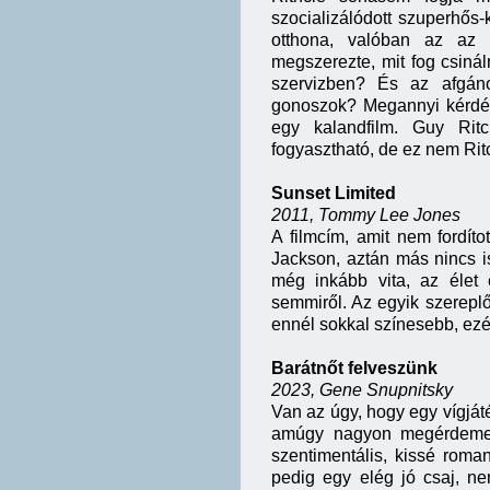
szocializálódott szuperhős
otthona, valóban az az 
megszerezte, mit fog csiná
szervizben? És az afgán
gonoszok? Megannyi kérdés,
egy kalandfilm. Guy Ritc
fogyasztható, de ez nem Ritc
Sunset Limited
2011, Tommy Lee Jones
A filmcím, amit nem fordít
Jackson, aztán más nincs i
még inkább vita, az élet é
semmiről. Az egyik szereplő 
ennél sokkal színesebb, ezér
Barátnőt felveszünk
2023, Gene Snupnitsky
Van az úgy, hogy egy vígjáté
amúgy nagyon megérdemel
szentimentális, kissé roman
pedig egy elég jó csaj, nem