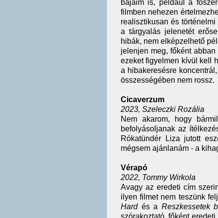
bajaim is, például a fősz
filmben nehezen értelmezhe
realisztikusan és történelm
a tárgyalás jelenetét erős
hibák, nem elképzelhető pél
jelenjen meg, főként abban
ezeket figyelmen kívül kell 
a hibakeresésre koncentrál,
összességében nem rossz.
Cicaverzum
2023, Szeleczki Rozália
Nem akarom, hogy bármil
befolyásoljanak az ítélkezé
Rókatündér Liza jutott es
mégsem ajánlanám - a kiha
Vérapó
2022, Tommy Wirkola
Avagy az eredeti cím szeri
ilyen filmet nem teszünk fel
Hard
és a
Reszkessetek b
szórakoztató, főként eredeti