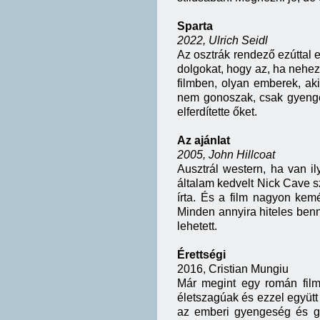
Sparta
2022, Ulrich Seidl
Az osztrák rendező ezúttal 
dolgokat, hogy az, ha nehez
filmben, olyan emberek, ak
nem gonoszak, csak gyengék
elferdítette őket.
Az ajánlat
2005, John Hillcoat
Ausztrál western, ha van il
általam kedvelt Nick Cave s
írta. És a film nagyon kemé
Minden annyira hiteles benne
lehetett.
Érettségi
2016, Cristian Mungiu
Már megint egy román film
életszagúak és ezzel együt
az emberi gyengeség és gy