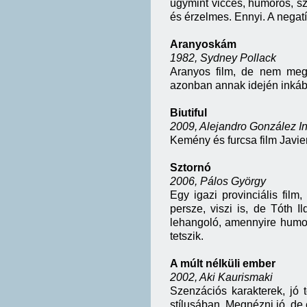
úgymint vicces, humoros, sz
és érzelmes. Ennyi. A neg
Aranyoskám
1982, Sydney Pollack
Aranyos film, de nem megu
azonban annak idején inkább
Biutiful
2009, Alejandro González In
Kemény és furcsa film Javi
Sztornó
2006, Pálos György
Egy igazi provinciális film
persze, viszi is, de Tóth 
lehangoló, amennyire humor
tetszik.
A múlt nélküli ember
2002, Aki Kaurismaki
Szenzációs karakterek, jó 
stílusában. Megnézni jó, de 