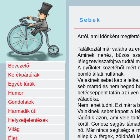
Sebek
Arról, ami időnként megfertő
Találkoztál már valaha az e
Aminek nehéz, bűzös szag
lélegzetvisszafojtva tudtál 
Bevezető
A gyűlölet közeléből mért 
bomló állati hullának.
Kerékpártúrák
Valakinek sebet kap a lelke. 
Egyéb túrák
seb marad és nem heged be
belécseppent talán az ilyen
Humor
váladéka.
Gondolatok
Nem lehet tudni. Ezt már a 
Harmadik út
Valakinek sebet kapott a 
rágódik azon, ami vele tör
Helyzetjelentések
körül. Gonosz sajgás támad.
Világ
nő. Már nincs segítség: a m
ellepik a férgek, zöldhátú l
Élet