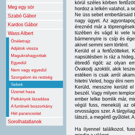
körül széles körben fertőzö
Meg egy sör
hordoz a lelkén valahol, a s
Ne üss sebet embertársaid l
Szabó Gábor
nagy ügyet. Az agyontapo
Kardos Gábor
éreznéd már a töprengések g
tüzében és vágd ki vele le
Wass Albert
bármennyire is csíp és éget
Önéletrajz
akivel semmi sem történt.
Adjátok vissza
Kerüld el a fertőzötteket.
Magukrahagyottak
napsütésben is ráz a hideg,
Egyedül
ébredő rigót: az olyan em
Óvakodj azoktól, akik leszeg
Nem vagy egyedül
estéken is csak arról akarn
Szorgalom és restség
hitetni Veled, hogy élni ne
Sebek
Kerüld, messzire kerüld el
Üzenet haza
beszél. Vagy milyen templom
Patkányok lázadása
ember lelke bomlik már, mint
végül fuss, menekülj az o
A funtineli boszorkány
orvosságos szer. A tárgyila
Hét parancsolat
látszó, a megértő gyűlölet. A
Sorolhatatlanok
Ha ilyennel találkozol, fu