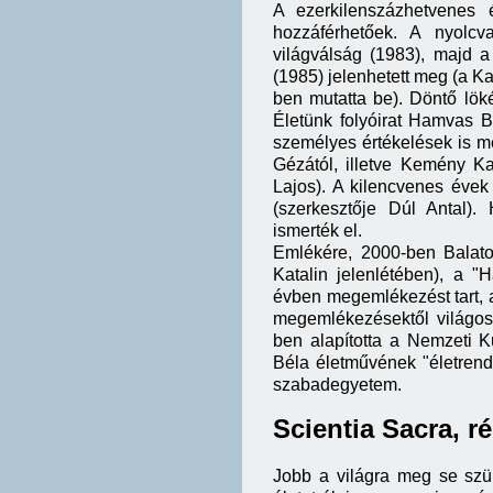
A ezerkilenszázhetvenes 
hozzáférhetőek. A nyolcv
világválság (1983), majd 
(1985) jelenhetett meg (a K
ben mutatta be). Döntő lö
Életünk folyóirat Hamvas B
személyes értékelések is me
Gézától, illetve Kemény Ka
Lajos). A kilencvenes évek 
(szerkesztője Dúl Antal)
ismerték el.
Emlékére, 2000-ben Balato
Katalin jelenlétében), a 
évben megemlékezést tart, a
megemlékezésektől világosa
ben alapította a Nemzeti 
Béla életművének "életrend
szabadegyetem.
Scientia Sacra, ré
Jobb a világra meg se szül