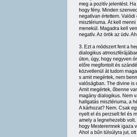
meg a pozitív jelentést. H
hogy fény. Minden szenvedé
negatívan értettem. Valódi
misztériuma. Át kell menni 
menekül. Magadra kell ven
negatív. Az örök az üdv. Aho
3. Ezt a módszert fent a h
dialogikus atmoszférájába
úton, úgy, hogy negyven ór
előre megfontolt és szánd
közvetlenül át tudom maga
s amit megértek, nem ben
valóságban. The divine is 
Amit megértek, őbenne van.
magány dialogikus. Nem va
hallgatás misztériuma, a 
A kárhozat? Nem. Csak eg
nyelt el és perzselt fel é
amely a legnehezebb volt.
hogy Mesteremnek igaza vol
Ahol a bűn túlsúlyra jut, o