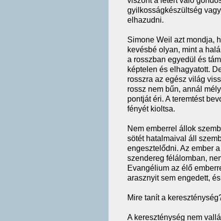
viszont a létért való gond
gyilkosságkészültség vagy 
elhazudni.
Simone Weil azt mondja, ho
kevésbé olyan, mint a halá
a rosszban egyedül és táma
képtelen és elhagyatott. D
rosszra az egész világ vis
rossz nem bűn, annál mély
pontját éri. A teremtést bev
fényét kioltsa.
Nem emberrel állok szembe
sötét hatalmaival áll szemb
engesztelődni. Az ember a 
szendereg félálomban, nem 
Evangélium az élő emberrel
arasznyit sem engedett, és 
Mire tanít a kereszténység
A kereszténység nem vallás.