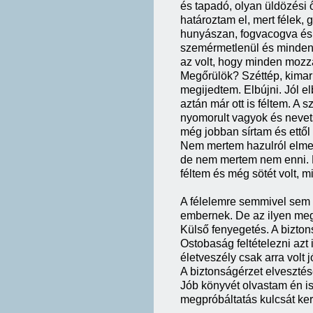
és tapadó, olyan üldözési ő
határoztam el, mert félek, 
hunyászan, fogvacogva és r
szemérmetlenül és minden 
az volt, hogy minden mozza
Megőrülök? Széttép, kimar é
megijedtem. Elbújni. Jól el
aztán már ott is féltem. A 
nyomorult vagyok és nevets
még jobban sírtam és ettől
Nem mertem hazulról elme
de nem mertem nem enni. Ko
féltem és még sötét volt, mi
A félelemre semmivel sem v
embernek. De az ilyen megá
Külső fenyegetés. A bizton
Ostobaság feltételezni azt 
életveszély csak arra volt j
A biztonságérzet elvesztés
Jób könyvét olvastam én i
megpróbáltatás kulcsát ker