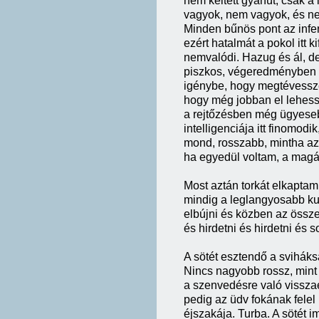
nem keltett gyanút, csak a
vagyok, nem vagyok, és nem
Minden bűnös pont az infer
ezért hatalmát a pokol itt k
nemvalódi. Hazug és ál, de
piszkos, végeredményben k
igénybe, hogy megtévesszen.
hogy még jobban el lehesse
a rejtőzésben még ügyesebb
intelligenciája itt finomod
mond, rosszabb, mintha az 
ha egyedül voltam, a magá
Most aztán torkát elkaptam
mindig a leglangyosabb kuc
elbújni és közben az össze
és hirdetni és hirdetni és s
A sötét esztendő a sviháks
Nincs nagyobb rossz, mint
a szenvedésre való vissza
pedig az üdv fokának felel 
éjszakája. Turba. A sötét 