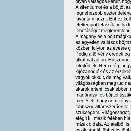
olyan válságba került, hogy
A silentiumot és a böjtöt 
legnehezebb esztendejének
kívántam nézni. Ehhez kell
élettempót lelassítani, ha l
lehetőséget megteremteni.
A magány és a böjt mágikus
az egyetlen vallásos böjtna
közben folyton az evésre go
Pedig a törvény eredetileg a
alkalmat adjon. Huszonnég
kifejlődjék. Nem elég, hog
kijózanodjék és az érzék
vagyok okkult, de még vall
világosságban meg tud nézn
akarok érteni, csak ebben
magánnyal és böjttel tiszt
megesett, hogy nem kénysz
többször villámszerűen fel
szükségem. Világosságot, v
elégít ki, másik felében hi
másik oldala. Az ételből is
eszik, annál többet és több