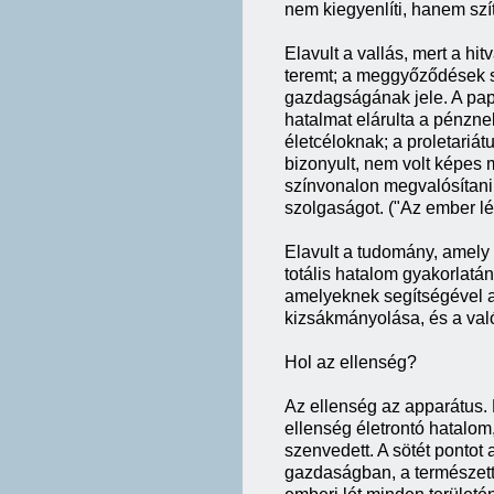
nem kiegyenlíti, hanem szít
Elavult a vallás, mert a h
teremt; a meggyőződések 
gazdagságának jele. A papsá
hatalmat elárulta a pénznek
életcéloknak; a proletariá
bizonyult, nem volt képes
színvonalon megvalósítani, 
szolgaságot. ("Az ember lé
Elavult a tudomány, amely
totális hatalom gyakorlatán
amelyeknek segítségével a
kizsákmányolása, és a va
Hol az ellenség?
Az ellenség az apparátus.
ellenség életrontó hatalom
szenvedett. A sötét pontot
gazdaságban, a természet