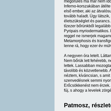
megőrülés ma már nem idősz
Inferno-korszakában átélte
első ember, aki az átvalós
tovább haladt. Úgy látszik,
életszükséglet és parancs.
tízezer bőrünkből legalább
Pyripais myriodermatikos. 
reggel ne ismerjek magamra
Metamorphosis és transfig
lenne rá, hogy ezer év múl
A negyven óra letelt. Látta
Nem bőrük lett fehérebb, 
lettek. Lassabban mozogtak
távolibb és közvetlenebb. 
néztem, kíváncsian, s amit
szenvedésnek semmi nyom
Erőcsökkenést nem érzek. 
fúj, s ahogy a levelek zörg
Patmosz, részlet