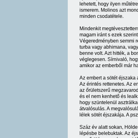
lehetett, hogy ilyen műtétr
ismerem. Molinos azt mondj
minden csodatétele.
Mindenkit megtévesztettem
magam iránt s ezek szerint
Végeredményben semmi ren
turba vagy abhimana, vagy a
benne volt. Azt hitték, a b
véglegesen. Sírnivaló, hog
amikor az emberből már ha
Az embert a sötét éjszaka a
Az érintés rettenetes. Az em
az őrületszerű megzavarod
és el nem kenhető és lealku
hogy szüntelenül asztrálkar
átvalósulás. A megvalósulá
lélek sötét éjszakája. A ps
Száz év alatt sokan, Höld
lépésbe belebuktak. Az éjs