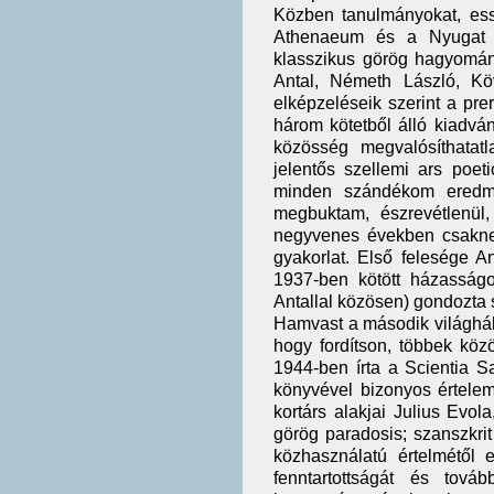
Közben tanulmányokat, esszé
Athenaeum és a Nyugat fol
klasszikus görög hagyomán
Antal, Németh László, Kö
elképzeléseik szerint a pre
három kötetből álló kiadvá
közösség megvalósíthatatl
jelentős szellemi ars poe
minden szándékom eredmé
megbuktam, észrevétlenül
negyvenes években csaknem
gyakorlat. Első felesége A
1937-ben kötött házasság
Antallal közösen) gondozta 
Hamvast a második világháb
hogy fordítson, többek köz
1944-ben írta a Scientia S
könyvével bizonyos értelem
kortárs alakjai Julius Evola
görög paradosis; szanszkrit
közhasználatú értelmétől 
fenntartottságát és tov