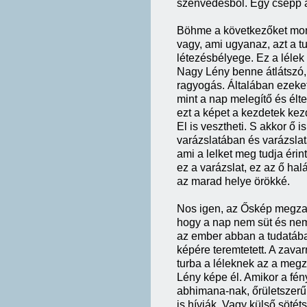
szenvedésből. Egy csepp a
Böhme a következőket mond
vagy, ami ugyanaz, azt a 
létezésbélyege. Ez a lélek s
Nagy Lény benne átlátszó, ő
ragyogás. Általában ezeke
mint a nap melegítő és él
ezt a képet a kezdetek ke
El is vesztheti. S akkor ő
varázslatában és varázsla
ami a lelket meg tudja érin
ez a varázslat, ez az ő ha
az marad helye örökké.
Nos igen, az Őskép megza
hogy a nap nem süt és nem
az ember abban a tudatába
képére teremtetett. A zava
turba a léleknek az a me
Lény képe él. Amikor a fény
abhimana-nak, őrületszerű
is hívják. Vagy külső söté