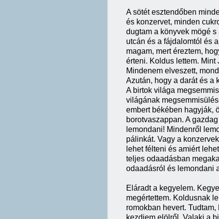
A sötét esztendőben minden
és konzervet, minden cukro
dugtam a könyvek mögé s a 
utcán és a fájdalomtól és 
magam, mert éreztem, hogy
érteni. Koldus lettem. Mint
Mindenem elveszett, mondta
Azután, hogy a darát és a 
A birtok világa megsemmisü
világának megsemmisülése 
embert békében hagyják, öt 
borotvaszappan. A gazdag 
lemondani! Mindenről lemo
pálinkát. Vagy a konzerveke
lehet félteni és amiért leh
teljes odaadásban megaka
odaadásról és lemondani a
Eláradt a kegyelem. Kegy
megértettem. Koldusnak len
romokban hevert. Tudtam, 
kezdjem elölről. Valaki a b