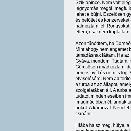
Sziklapince. Nem volt elég
légnyomás megöl, megfulla
lehet elbújni. Eszelősen gy
és befőttet és konzerveke
halmoztam fel. Rongyokat. P
ettem, csaknem koplaltam. 
Azon tűnődtem, ha Borneób
Mint ahogy nem engemet b
támadásnak láttam. Ha az ut
Gyáva, mondom. Tudtam, h
Görcsösen imádkoztam, de
nem is nyílt és nem is fog
elviselésére. Nem ad terít
a turba az az állapot, ame
szolgálatában áll. A turba 
tudatot minden esetben im
imaginációban él, annak tu
pokol. A kárhozat. Nem leh
csinálni.
Hiába halsz meg, hülye, a 