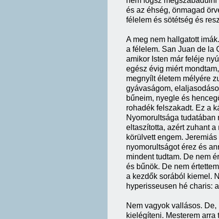
nem fogsz megszabadulni 
és az éhség, önmagad örvé
félelem és sötétség és resz
A meg nem hallgatott imák. 
a félelem. San Juan de la C
amikor Isten már feléje ny
egész évig miért mondtam,
megnyílt életem mélyére z
gyávaságom, elaljasodáso
bűneim, nyegle és hencegő
rohadék felszakadt. Ez a k
Nyomorultsága tudatában me
eltaszította, azért zuhant
körülvett engem. Jeremiás 
nyomorultságot érez és an
mindent tudtam. De nem ért
és bűnök. De nem értettem,
a kezdők sorából kiemel. 
hyperisseusen hé charis: ah
Nem vagyok vallásos. De, 
kielégíteni. Mesterem arr