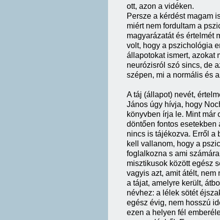
ott, azon a vidéken.
Persze a kérdést magam is f
miért nem fordultam a pszi
magyarázatát és értelmét m
volt, hogy a pszichológia 
állapotokat ismert, azokat 
neurózisról szó sincs, de 
szépen, mi a normális és a
A táj (állapot) nevét, érte
János úgy hívja, hogy Noch
könyvben írja le. Mint már 
döntően fontos esetekben 
nincs is tájékozva. Erről a
kell vallanom, hogy a pszic
foglalkozna s ami számára 
misztikusok között egész s
vagyis azt, amit átélt, nem
a tájat, amelyre került, átb
névhez: a lélek sötét éjszak
egész évig, nem hosszú id
ezen a helyen fél emberélete