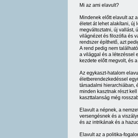
Mi az ami elavult?
Mindenek előtt elavult az a
életet át lehet alakítani, új 
megváltoztatni, új vallást, 
világnézet és filozófia és 
rendszer építhető, azt ped
A rend pedig nem találhat
a világgal és a létezéssel
kezdete előtt megvolt, és a
Az egykaszt-hatalom elavul
életberendezkedéssel együ
társadalmi hierarchiában, 
minden kasztnak részt kell
kaszttalanság még rossza
Elavult a népnek, a nemzet
versengésnek és a viszály
és az intrikának és a haz
Elavult az a politika-foga