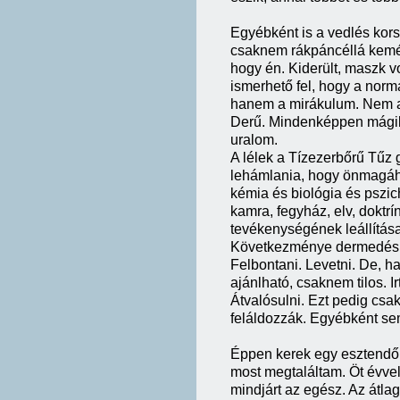
Egyébként is a vedlés kors
csaknem rákpáncéllá kemén
hogy én. Kiderült, maszk vol
ismerhető fel, hogy a norm
hanem a mirákulum. Nem a
Derű. Mindenképpen mágik
uralom.
A lélek a Tízezerbőrű Tűz 
lehámlania, hogy önmagáho
kémia és biológia és pszich
kamra, fegyház, elv, doktrín
tevékenységének leállítása.
Következménye dermedés, b
Felbontani. Levetni. De, h
ajánlható, csaknem tilos. 
Átvalósulni. Ezt pedig csak
feláldozzák. Egyébként se
Éppen kerek egy esztendő 
most megtaláltam. Öt évvel
mindjárt az egész. Az átla