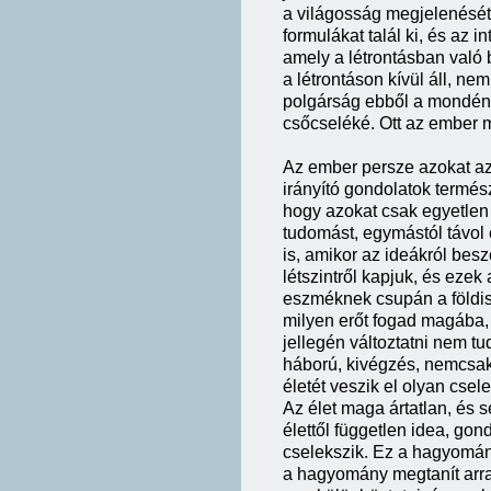
a világosság megjelenését
formulákat talál ki, és az i
amely a létrontásban való 
a létrontáson kívül áll, ne
polgárság ebből a mondén k
csőcseléké. Ott az ember mé
Az ember persze azokat az
irányító gondolatok termész
hogy azokat csak egyetlen 
tudomást, egymástól távol 
is, amikor az ideákról bes
létszintről kapjuk, és eze
eszméknek csupán a földis
milyen erőt fogad magába, 
jellegén változtatni nem tu
háború, kivégzés, nemcsak
életét veszik el olyan cs
Az élet maga ártatlan, és
élettől független idea, go
cselekszik. Ez a hagyomán
a hagyomány megtanít arra