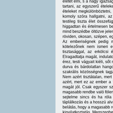
életet élni, s a nagy igazsá
tartani, az egyszerű ételek
ételeket megkülönböztetni, 
komoly szóra hallgatni, a
testileg tiszta élet összefü
higgadtan és értelmesen be
mind beszédbe öltözve jelen
röviden, okosan, szépen, e
Az emberiségnek pedig m
kötelezőnek nem ismeri e
tisztasággal, az erkölcsi
Elragadtatja magát, indula
érez, testi vágyait kiéli, s
durva és bárdolatlan hango
szakrális közösségnek tag
Nem azért tisztátalan, mer
azért, mert ez az ember a t
magát jól. Csak egyszer sz
magasabb rendbe való föle
sejtelme sincs és ha róla 
táplálkozás és a hosszú alv
belátás, hogy a magasabb re
kinyilatkoztatás. Megszegh