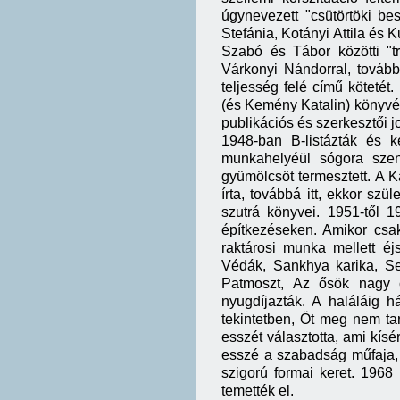
úgynevezett "csütörtöki b
Stefánia, Kotányi Attila és
Szabó és Tábor közötti "tr
Várkonyi Nándorral, továb
teljesség felé című köteté
(és Kemény Katalin) könyvé
publikációs és szerkesztői j
1948-ban B-listázták és k
munkahelyéül sógora szent
gyümölcsöt termesztett. A
írta, továbbá itt, ekkor sz
szutrá könyvei. 1951-től 
építkezéseken. Amikor csak l
raktárosi munka mellett éj
Védák, Sankhya karika, Se
Patmoszt, Az ősök nagy c
nyugdíjazták. A haláláig h
tekintetben, Öt meg nem ta
esszét választotta, ami kísé
esszé a szabadság műfaja,
szigorú formai keret. 196
temették el.