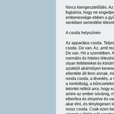
Nincs kiengesztelődés. Az
foglalnia, hogy ne engedje
emberiessége ebben a gyűl
senkiben semmiféle létront
A csoda helyszínén
Az apparátus csoda. Teljes
csoda. De van. Az, amit re
De van. Hit a szemétben. A
normális és hiteles létezés
olyan feltételeket és körü
azokból akármilyen keveset
ellentéte áll fenn annak, 
ronda csoda, a tévedés, a 
a romlottság, a bűncselek
tekintet nélkül arra, hogy e
amire az ember sóvárog, mé
elborítva és elnyelve és va
akar élni, és ténylegesen 
rossz csoda. Csak ezen bel