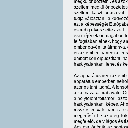
megkülönböztetni, és azoka
szellem megkülönböztetése
szellemi kaszt tudása volt
tudja választani, a kedvez
ezt a képességét Európába
éspedig elvesztette azért,
eszméjének önmagában tere
felfogásban élnek, hogy am
ember egyéni találmánya. 
és az ember, hanem a fenső
embert kell elpusztítani, h
hatálytalanítani lehet és kel
Az apparátus nem az embe
apparátus emberben sehol 
azonosítani tudná. A fens
alkalmazása hiábavaló. Csa
a helytelent felismeri, azz
hatálytalanítani képes. Ah
rossz ellen való harc káros
megerősíti. Ez az öreg Tol
megfelelő, de világos és ti
Ami ma történik, az pontos