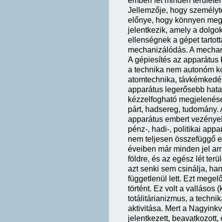
emberi lét minden terület
Jellemzője, hogy személyte
előnye, hogy könnyen megv
jelentkezik, amely a dolgo
ellenségnek a gépet tartot
mechanizálódás. A mechan
A gépiesítés az apparátu
a technika nem autonóm ko
atomtechnika, távkémkedés
apparátus legerősebb hata
kézzelfogható megjelenése;
párt, hadsereg, tudomány. A
apparátus embert vezényel
pénz-, hadi-, politikai ap
nem teljesen összefüggő e
éveiben már minden jel arr
földre, és az egész lét ter
azt senki sem csinálja, h
függetlenül lett. Ezt megel
történt. Ez volt a vallásos (
totálitárianizmus, a techn
aktivitása. Mert a Nagyink
jelentkezett, beavatkozott,