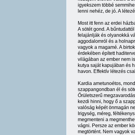
igyekszem többé semmihez
lenni nehéz, de jó. A létez
Most itt fenn az erdei ház
A sötét gond. A bűntudattó
felajánlják és olyanokká vá
aggodalomról és a holnap
vagyok a magamé. A birtok
érdekében épített haditerv
világában az ember nem i
kutya saját kapujában és ha
havon. Effektív létezés csa
Kardia ametunoétos, mondja
szappangondban él és söté
Őrületszerű megzavarodás
kezdi hinni, hogy ő a szap
valóság képét önmagán nem 
Irigység, méreg, féltékenys
megmenteni a megmenthetetl
vágni. Persze az ember k
megtörtént. Nem vagyok val