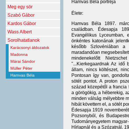
Hamvas Béla portréja
Meg egy sör
Élete:
Szabó Gábor
Kardos Gábor
Hamvas Béla 1897. márciu
családban. Édesapja 189
Wass Albert
Evangélikus Lyceumban, ez
Sorolhatatlanok
önkéntes katonának jelentk
később Szlovéniában a c
Karácsonyi áldozatok
maradandóan megsebesítette
Madonna
mindenekelőtt Nietzsche
Márai Sándor
"...Kierkegaardnak Az idő 
Müller Péter
állam, nincs költészet, ni
Hamvas Béla
Pontosan így van, gondolt
sötét pontot. A proton psz
század közepétől a francia 
a görögökig, a héberekig, az
minden válság mélyebbre mut
hibát követtem el, a sötét p
Édesapja 1919 novemberében
Pozsonyból, és Budapestr
Tudományegyetem magyar-né
Hírlapnál és a Szózatnál. 1