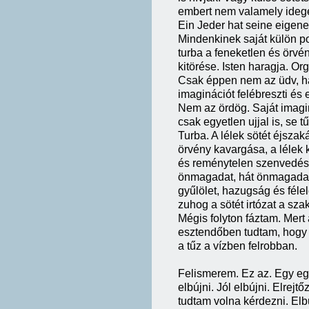
embert nem valamely idege
Ein Jeder hat seine eigene H
Mindenkinek saját külön po
turba a feneketlen és örvé
kitörése. Isten haragja. Or
Csak éppen nem az üdv, han
imaginációt felébreszti é
Nem az ördög. Saját imagin
csak egyetlen ujjal is, se t
Turba. A lélek sötét éjszak
örvény kavargása, a lélek 
és reménytelen szenvedés. 
önmagadat, hát önmagadat 
gyűlölet, hazugság és félel
zuhog a sötét irtózat a sz
Mégis folyton fáztam. Mert
esztendőben tudtam, hogy I
a tűz a vízben felrobban.
Felismerem. Ez az. Egy eg
elbújni. Jól elbújni. Elrej
tudtam volna kérdezni. El