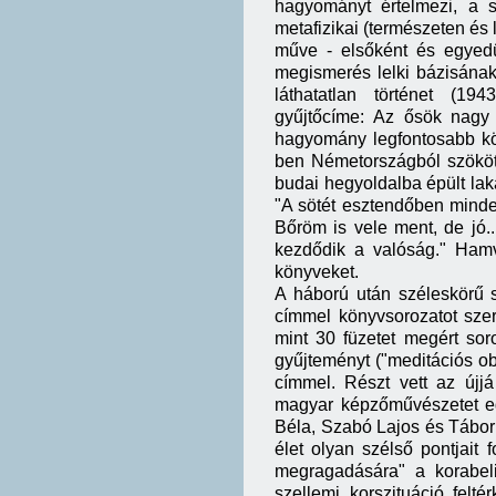
hagyományt értelmezi, a sze
metafizikai (természeten és 
műve - elsőként és egyedül
megismerés lelki bázisának
láthatatlan történet (19
gyűjtőcíme: Az ősök nagy 
hagyomány legfontosabb kö
ben Németországból szökött
budai hegyoldalba épült lak
"A sötét esztendőben minden
Bőröm is vele ment, de jó...
kezdődik a valóság." Hamv
könyveket.
A háború után széleskörű 
címmel könyvsorozatot szer
mint 30 füzetet megért sor
gyűjteményt ("meditációs ob
címmel. Részt vett az újj
magyar képzőművészetet egy
Béla, Szabó Lajos és Tábor 
élet olyan szélső pontjai
megragadására" a korabeli
szellemi korszituáció felté