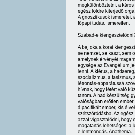
megkülönböztetni, a káros 
egész földre kiterjedő org
A gnosztikusok ismeretei, 
főpapi tudás, ismeretlen.
Szabad-e kiengesztelődni
A baj oka a korai kienges
se nemzet, se kaszt, sem os
amelynek érvényét magamr
egysége az Evangélium jegy
lenni. A klérus, a hadsereg
szocializmus, a fasizmus,
létrontás-apparátussá szö
hívnak, hogy létért való k
tartom. A hadikészültség
valóságban erőtlen ember
álpacifikált ember, kis él
szétszóródásba. Az egész f
azzal vigasztalódni, hogy e
magatartás lehetséges: a 
ellentmondás. Anathema.