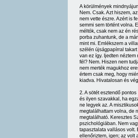
A körülmények mindnyájunk
Nem. Csak. Azt hiszem, az 
nem vette észre. Azért is f
semmi sem történt volna. 
méltók, csak nem az én ré
porba zuhantunk, de a márt
mint mi. Emlékszem a villa
szélén újságpapírral takart 
van ez így. Ijedten néztem 
fél? Nem. Hiszen nem tudja,
nem merték magukhoz ereszt
értem csak meg, hogy miért 
kiadva. Hivatalosan és vég
2. A sötét esztendő pontos
és ilyen szavakkal, ha egz
ne legyek az. A misztikuso
megtalálhattam volna, de n
megtalálható. Keresztes S
pszichológiában. Nem vag
tapasztalata vallásos volt.
ellenőriztem, igen; az volt 