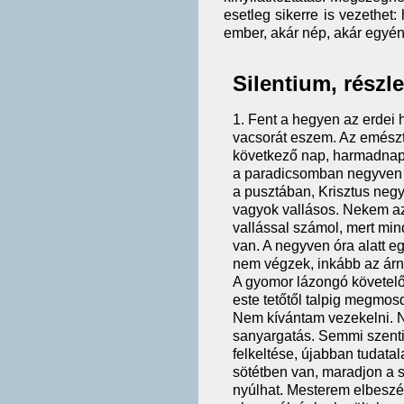
esetleg sikerre is vezethet:
ember, akár nép, akár egyén
Silentium, részl
1. Fent a hegyen az erdei 
vacsorát eszem. Az emészté
következő nap, harmadnap
a paradicsomban negyven na
a pusztában, Krisztus negy
vagyok vallásos. Nekem az
vallással számol, mert min
van. A negyven óra alatt e
nem végzek, inkább az árn
A gyomor lázongó követelőz
este tetőtől talpig megmos
Nem kívántam vezekelni. 
sanyargatás. Semmi szenti
felkeltése, újabban tudatal
sötétben van, maradjon a s
nyúlhat. Mesterem elbeszél