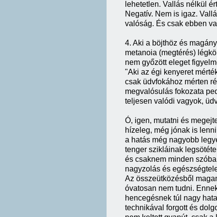
lehetetlen. Vallás nélkül é
Negatív. Nem is igaz. Vall
valóság. És csak ebben v
4. Aki a böjthöz és magány
metanoia (megtérés) légkö
nem győzött eleget figyelm
"Aki az égi kenyeret mérté
csak üdvfokához mérten ré
megvalósulás fokozata pedi
teljesen valódi vagyok, üd
Ó, igen, mutatni és megejte
hízeleg, még jónak is lenni
a hatás még nagyobb legye
tenger szikláinak legsötét
és csaknem minden szóban, 
nagyzolás és egészségtelen
Az összeütközésből magamat
óvatosan nem tudni. Enne
hencegésnek túl nagy hata
technikával forgott és dol