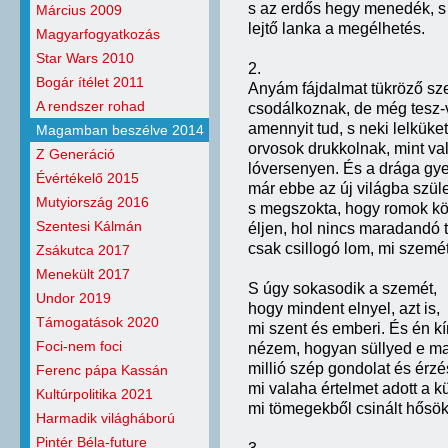
s az erdős hegy menedék, s
Március 2009
lejtő lanka a megélhetés.
Magyarfogyatkozás
Star Wars 2010
2.
Bogár ítélet 2011
Anyám fájdalmat tükröző sz
A rendszer rohad
csodálkoznak, de még tesz-
amennyit tud, s neki lelküket
Magamban beszélve 2014
orvosok drukkolnak, mint va
Z Generáció
lóversenyen. És a drága g
Évértékelő 2015
már ebbe az új világba szüle
Mutyiország 2016
s megszokta, hogy romok kö
Szentesi Kálmán
éljen, hol nincs maradandó 
csak csillogó lom, mi szemét
Zsákutca 2017
Menekült 2017
S úgy sokasodik a szemét,
Undor 2019
hogy mindent elnyel, azt is,
Támogatások 2020
mi szent és emberi. És én k
Foci-nem foci
nézem, hogyan süllyed e m
millió szép gondolat és érzé
Ferenc pápa Kassán
mi valaha értelmet adott a 
Kultúrpolitika 2021
mi tömegekből csinált hősök
Harmadik világháború
Pintér Béla-future