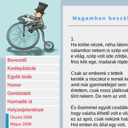
Magamban beszé
1.
Ha körbe nézek, néha látom
valamikor nekem is szép vol
e világ, szép volt üde zöldje,
Bevezető
friss kék ege, madarak röpte
Kerékpártúrák
Csak az emberek s tetteik
Egyéb túrák
kenték a mocskot e remek k
amit már gyermekfejjel sem
Humor
értettem, csak rossz játékna
Gondolatok
tűnt nekem. De nem az volt.
Harmadik út
És őseimmel együtt csodál
Helyzetjelentések
hogy valaha élhető volt e vil
Öszöd 2006
ez az apró, csak nekünk hat
Május 2008
Hol ember és állat egy volt,