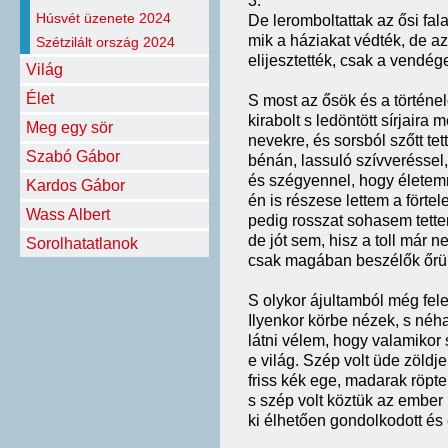
3.
Húsvét üzenete 2024
De leromboltattak az ősi fala
mik a háziakat védték, de az
Szétzilált ország 2024
elijesztették, csak a vendéget
Világ
Élet
S most az ősök és a történe
kirabolt s ledöntött sírjaira 
Meg egy sör
nevekre, és sorsból szőtt tet
Szabó Gábor
bénán, lassuló szívveréssel,
és szégyennel, hogy élete
Kardos Gábor
én is részese lettem a förte
Wass Albert
pedig rosszat sohasem tett
de jót sem, hisz a toll már n
Sorolhatatlanok
csak magában beszélők őrül
S olykor ájultamból még fel
Ilyenkor körbe nézek, s néh
látni vélem, hogy valamikor 
e világ. Szép volt üde zöldje
friss kék ege, madarak röpte
s szép volt köztük az ember 
ki élhetően gondolkodott és é