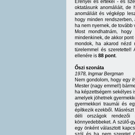
Erényei és értékei - és sz
oktatásunk anomáliáit, de
anomáliáit és végképp lesz
hogy minden rendszerben, 
ha nem nyernek, de tovább v
Most mondhatnám, hogy e
mindenkinek, de akkor pont o
mondok, ha akarod nézd 
türelemmel és szeretettel!
ellenére is
88 pont
.
Őszi szonáta
1978, Ingmar Bergman
Nem gondolom, hogy egy ilye
Mester (nagy emmel!) bárme
ha képzettségem sekélyes is
amelyek jöhetnek gyermekkor
gyermekkori traumái és eg
építkezik ezekből. Másrészt
déli országok rendezői 
könnyedebbeket. A szülő-gy
egy önként választott kapcs
szól és ha nem szeretet 