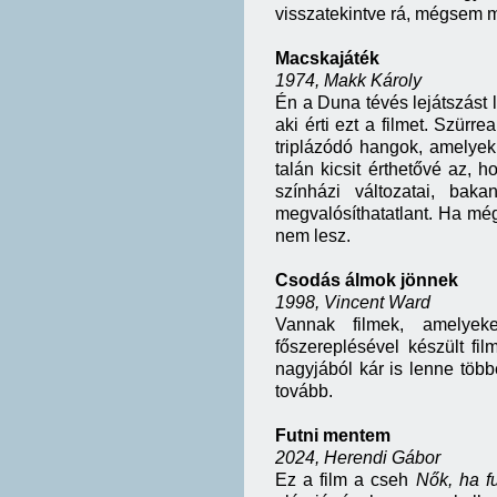
visszatekintve rá, mégsem 
Macskajáték
1974, Makk Károly
Én a Duna tévés lejátszást
aki érti ezt a filmet. Szürr
triplázódó hangok, amelyek
talán kicsit érthetővé az, 
színházi változatai, bak
megvalósíthatatlant. Ha m
nem lesz.
Csodás álmok jönnek
1998, Vincent Ward
Vannak filmek, amelyek
főszereplésével készült fil
nagyjából kár is lenne több
tovább.
Futni mentem
2024, Herendi Gábor
Ez a film a cseh
Nők, ha f