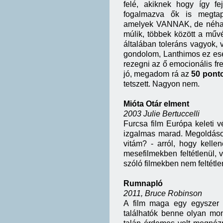
felé, akiknek hogy így 
fogalmazva ők is megtapa
amelyek VANNAK, de néha 
múlik, többek között a művé
általában toleráns vagyok,
gondolom, Lanthimos ez ese
rezegni az ő emocionális fr
jó, megadom rá az
50 ponto
tetszett. Nagyon nem.
Mióta Otár elment
2003 Julie Bertuccelli
Furcsa film Európa keleti v
izgalmas marad. Megoldások i
vitám? - arról, hogy kell
mesefilmekben feltétlenül, v
szóló filmekben nem feltétl
Rumnapló
2011, Bruce Robinson
A film maga egy egyszer 
találhatók benne olyan mond