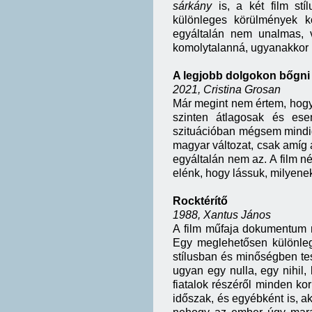
sárkány
is, a két film stí
különleges körülmények k
egyáltalán nem unalmas, 
komolytalanná, ugyanakkor b
A legjobb dolgokon bőgni 
2021, Cristina Grosan
Már megint nem értem, hogy 
szinten átlagosak és ese
szituációban mégsem mindig
magyar változat, csak amíg 
egyáltalán nem az. A film né
elénk, hogy lássuk, milyene
Rocktérítő
1988, Xantus János
A film műfaja dokumentum m
Egy meglehetősen különleg
stílusban és minőségben te
ugyan egy nulla, egy nihil,
fiatalok részéről minden kor
időszak, és egyébként is, a