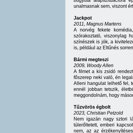
bugyuta alapszituációra 
unalmasnak sem, viszont é
Jackpot
2011, Magnus Martens
A norvég fekete komédia,
szórakoztató, viszonylag hu
színészek is jók, a kivitele
is, például az Eltűnés sorre
Bármi megteszi
2009, Woody Allen
A filmet a kis zsidó rendez
főszerep neki való, én lega
Alleni hangulat lelhető fel,
ennél jobban tetszik, éle
meggondolnám, hogy másodsz
Tűzvörös égbolt
2023, Christian Petzold
Nem igazán nagy sztori l
túlerőltetett, emberi kapc
nem, az az érzékenyítéses