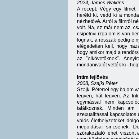
2024, James Watkins
A recept: Végy egy filmet,
heréld ki, vedd ki a monda
nézhetővé. Arról a filmről 
volt. Na, ez már nem az, cs
csipetnyi izgalom is van be
fognak, a rosszak pedig eln
elégedetten kell, hogy haz
hogy amikor majd a rendőrség
az "elkövetőknek". Annyi
mondanivalót vették ki - hog
Intim fejlövés
2008, Szajki Péter
Szajki Péterrel egy bajom van
legyen, hát legyen. Az In
egymással nem kapcsolódó
találkoznak. Minden ami
szexualitással kapcsolatos 
valós élethelyzeteket dolgo
megoldásai sincsenek. De
szórakoztató lehet, viszont 