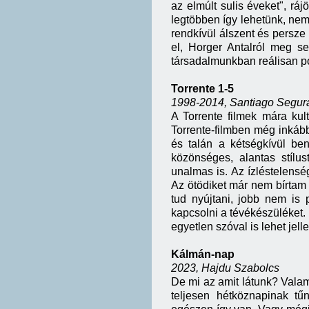
az elmúlt sulis éveket", r
legtöbben így lehetünk, nem 
rendkívül álszent és persze 
el, Horger Antalról meg 
társadalmunkban reálisan po
Torrente 1-5
1998-2014, Santiago Segur
A Torrente filmek mára ku
Torrente-filmben még inkább 
és talán a kétségkívül be
közönséges, alantas stílu
unalmas is. Az ízléstelens
Az ötödiket már nem bírtam 
tud nyújtani, jobb nem is 
kapcsolni a tévékészüléket. 
egyetlen szóval is lehet jel
Kálmán-nap
2023, Hajdu Szabolcs
De mi az amit látunk? Valami
teljesen hétköznapinak t