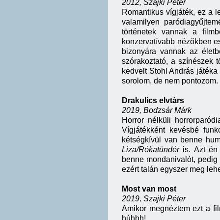
2012, Szajki Péter
Romantikus vígjáték, ez a 
valamilyen paródiagyűjte
történetek vannak a film
konzervatívabb nézőkben es
bizonyára vannak az életb
szórakoztató, a színészek 
kedvelt Stohl András játéka 
sorolom, de nem pontozom.
Drakulics elvtárs
2019, Bodzsár Márk
Horror nélküli horrorparó
Vígjátékként kevésbé fun
kétségkívül van benne hum
Liza/Rókatündér
is. Azt én
benne mondanivalót, pedig 
ezért talán egyszer meg lehe
Most van most
2019, Szajki Péter
Amikor megnéztem ezt a fil
húhhh!