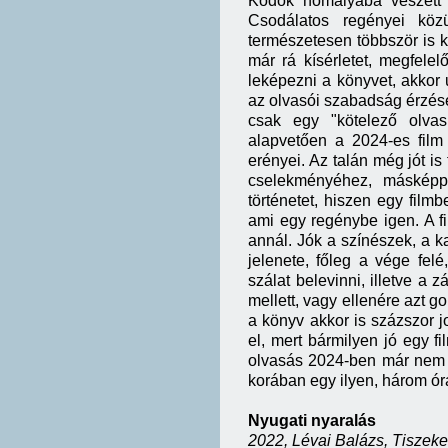
Ködök homályába veszett i
C
sodálatos regényei köz
természetesen többször is k
már rá kísérletet, megfelel
leképezni a könyvet, akkor
az olvasói szabadság érzése
csak egy "kötelező olva
alapvetően a 2024-es film
erényei. Az talán még jót i
cselekményéhez, másképp
történetet, hiszen egy film
ami egy regénybe igen. A fi
annál.
J
ók a színészek, a k
jelenete, főleg a vége felé
szálat belevinni, illetve a 
mellett, vagy ellenére azt g
a könyv akkor is százszor 
el, mert bármilyen jó egy 
olvasás 2024-ben már nem e
korában egy ilyen, három órá
Nyugati nyaralás
2022, Lévai Balázs, Tiszeke