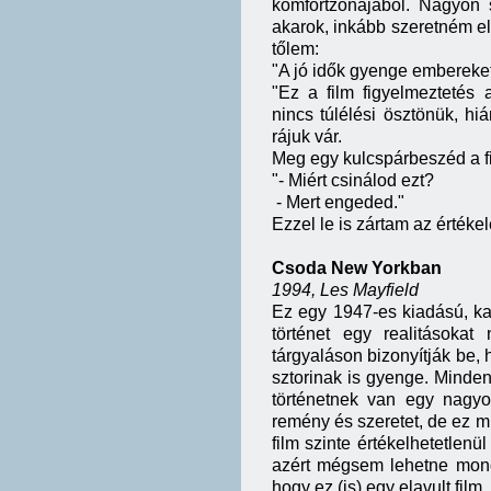
komfortzónájából. Nagyon 
akarok, inkább szeretném elf
tőlem:
"A jó idők gyenge embereket
"
Ez a film figyelmeztetés 
nincs túlélési ösztönük, h
rájuk vár.
Meg egy kulcspárbeszéd a f
"- Miért csinálod ezt?
- Mert engeded."
Ezzel le is zártam az értékel
Csoda New Yorkban
1994, Les Mayfield
Ez egy 1947-es kiadású, ka
történet egy realitásokat
tárgyaláson bizonyítják be, h
sztorinak is gyenge. Minden s
történetnek van egy nagyo
remény és szeretet, de ez m
film szinte értékelhetetlen
azért mégsem lehetne monda
hogy ez (is) egy elavult film