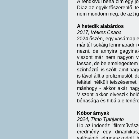
A rendkívül béna cím egy j
Diaz az egyik főszereplő, 
nem mondom meg, de azt i
A hetedik alabárdos
2017, Vétkes Csaba
2024 őszén, egy vasárnap e
már túl sokáig fennmaradni é
nézni, de annyira gagyina
viszont már nem nagyon v
lassan, de belemelegedtem a 
színházról is szólt, amit na
is távol állt a profizmustól,
feltétel nélküli tetszéseme
máshogy - akkor akár nagy 
Viszont akkor elveszik bel
bénasága és hibája ellenér
Kóbor árnyak
2024, Timo Tjahjanto
Ha az indonéz "filmművészet
eredmény egy dinamikus, a
valóságtól elrugaszkodott, 