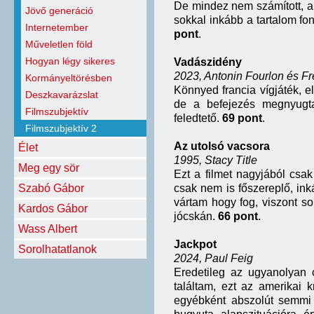
De mindez nem számított, ak
Jövő generáció
sokkal inkább a tartalom font
Internetember
pont
.
Műveletlen föld
Hogyan légy sikeres
Vadászidény
2023, Antonin Fourlon és Fr
Kormányeltörésben
Könnyed francia vígjáték, 
Deszkavarázslat
de a befejezés megnyugtat
Filmszubjektív
feledtető.
69 pont
.
Filmszubjektív 2
Az utolsó vacsora
Élet
1995, Stacy Title
Meg egy sör
Ezt a filmet nagyjából cs
Szabó Gábor
csak nem is főszereplő, inká
vártam hogy fog, viszont so
Kardos Gábor
jócskán.
66 pont
.
Wass Albert
Jackpot
Sorolhatatlanok
2024, Paul Feig
Eredetileg az ugyanolyan
találtam, ezt az amerikai 
egyébként abszolút semmi