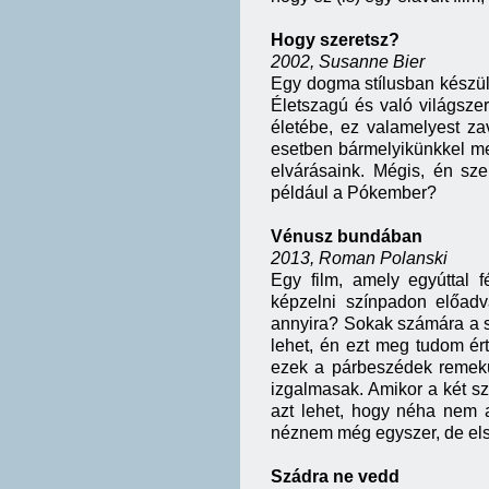
Hogy szeretsz?
2002, Susanne Bier
Egy dogma stílusban készül
Életszagú és való világsze
életébe, ez valamelyest zav
esetben bármelyikünkkel meg
elvárásaink. Mégis, én sze
például a Pókember?
Vénusz bundában
2013, Roman Polanski
Egy film, amely egyúttal f
képzelni színpadon előadv
annyira? Sokak számára a sz
lehet, én ezt meg tudom ér
ezek a párbeszédek remekü
izgalmasak. Amikor a két sz
azt lehet, hogy néha nem a
néznem még egyszer, de els
Szádra ne vedd