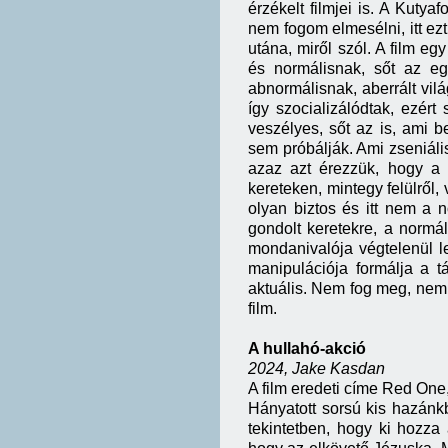
érzékelt filmjei is. A Kutya
nem fogom elmesélni, itt ez
utána, miről szól. A film e
és normálisnak, sőt az eg
abnormálisnak, aberrált vilá
így szocializálódtak, ezért
veszélyes, sőt az is, ami b
sem próbálják. Ami zseniáli
azaz azt érezzük, hogy a 
kereteken, mintegy felülről, 
olyan biztos és itt nem a 
gondolt keretekre, a normá
mondanivalója végtelenül l
manipulációja formálja a 
aktuális. Nem fog meg, nem 
film.
A hullahó-akció
2024, Jake Kasdan
A film eredeti címe Red One
Hányatott sorsú kis hazánk
tekintetben, hogy ki hozza