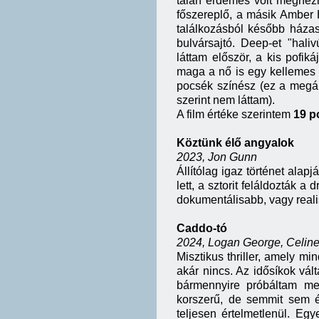
talán érdemes volt megnéz
főszereplő, a másik Amber H
találkozásból később házass
bulvársajtó. Deep-et "haliv
láttam először, a kis pofik
maga a nő is egy kellemes lá
pocsék színész (ez a megál
szerint nem láttam).
A film értéke szerintem
19 p
Köztünk élő angyalok
2023, Jon Gunn
Állítólag igaz történet alapj
lett, a sztorit feláldozták a 
dokumentálisabb, vagy reali
Caddo-tó
2024, Logan George, Celin
Misztikus thriller, amely mi
akár nincs. Az idősíkok vált
bármennyire próbáltam meg
korszerű, de semmit sem ér
teljesen értelmetlenül. Egy