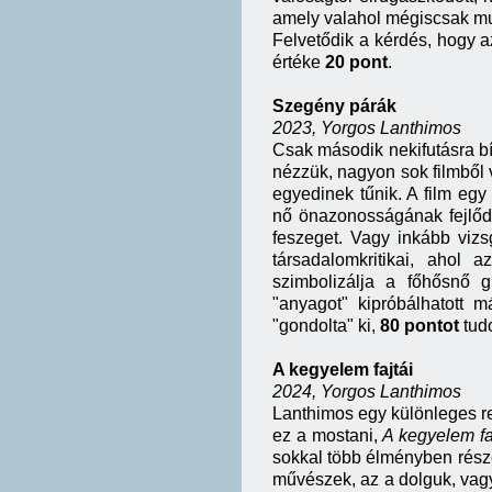
amely valahol mégiscsak muta
Felvetődik a kérdés, hogy az
értéke
20 pont
.
Szegény párák
2023, Yorgos Lanthimos
Csak második nekifutásra b
nézzük, nagyon sok filmből 
egyedinek tűnik. A film egy
nő önazonosságának fejlődé
feszeget. Vagy inkább vizsg
társadalomkritikai, ahol 
szimbolizálja a főhősnő 
"anyagot" kipróbálhatott 
"gondolta" ki,
80 pontot
tudo
A kegyelem fajtái
2024, Yorgos Lanthimos
Lanthimos egy különleges ren
ez a mostani,
A kegyelem fa
sokkal több élményben része
művészek, az a dolguk, vagy