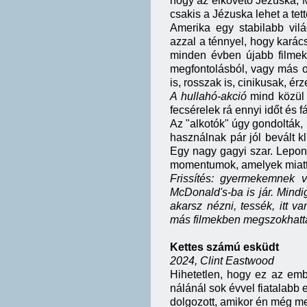
hogy az elkövető Jézuska, 
csakis a Jézuska lehet a tett
Amerika egy stabilabb vil
azzal a ténnyel, hogy karács
minden évben újabb filmeke
megfontolásból, vagy más ok
is, rosszak is, cinikusak, é
A hullahó-akció
mind közül 
fecsérelek rá ennyi időt és
Az "alkotók" úgy gondolták
használnak pár jól bevált kli
Egy nagy gagyi szar. Lepon
momentumok, amelyek miatt
Frissítés: gyermekemnek v
McDonald's-ba is jár. Min
akarsz nézni, tessék, itt v
más filmekben megszokhatt
Kettes számú esküdt
2024, Clint Eastwood
Hihetetlen, hogy ez az emb
nálánál sok évvel fiatalabb 
dolgozott, amikor én még m