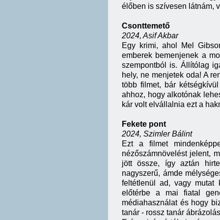
élőben is szívesen látnám, 
Csonttemető
2024, Asif Akbar
Egy krimi, ahol Mel Gibs
emberek bemenjenek a mozi
szempontból is. Állítólag i
hely, ne menjetek oda! A r
több filmet, bár kétségkívü
ahhoz, hogy alkotónak leh
kár volt elvállalnia ezt a h
Fekete pont
2024, Szimler Bálint
Ezt a filmet mindenképp
nézőszámnövelést jelent, m
jött össze, így aztán hir
nagyszerű, ámde mélységese
feltétlenül ad, vagy mutat
előtérbe a mai fiatal ge
médiahasználat és hogy bizo
tanár - rossz tanár ábrázolá