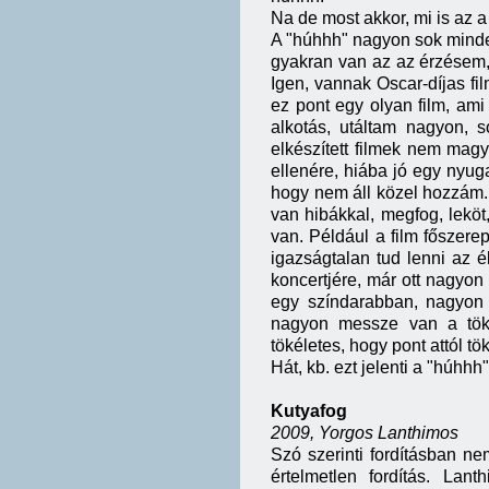
Na de most akkor, mi is az 
A "húhhh" nagyon sok minden
gyakran van az az érzésem, 
Igen, vannak Oscar-díjas fil
ez pont egy olyan film, ami
alkotás, utáltam nagyon, 
elkészített filmek nem magy
ellenére, hiába jó egy nyugat
hogy nem áll közel hozzám. 
van hibákkal, megfog, leköt
van. Például a film főszere
igazságtalan tud lenni az é
koncertjére, már ott nagyo
egy színdarabban, nagyon 
nagyon messze van a tök
tökéletes, hogy pont attól t
Hát, kb. ezt jelenti a "húhhh"
Kutyafog
2009, Yorgos Lanthimos
Szó szerinti fordításban n
értelmetlen fordítás. Lan