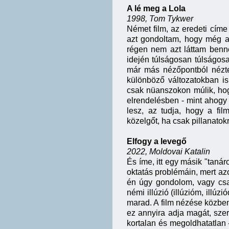
A lé meg a Lola
1998, Tom Tykwer
Német film, az eredeti cím
azt gondoltam, hogy még an
régen nem azt láttam benne
idején túlságosan túlságosan
már más nézőpontból nézte
különböző változatokban i
csak nüanszokon múlik, hog
elrendelésben - mint ahogy
lesz, az tudja, hogy a fi
közelgőt, ha csak pillanatok
Elfogy a levegő
2022, Moldovai Katalin
És íme, itt egy másik "tanár
oktatás problémáin, mert az
én úgy gondolom, vagy csa
némi illúzió (illúzióm, illú
marad. A film nézése közben
ez annyira adja magát, szer
kortalan és megoldhatatlan -