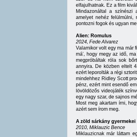
elfajulhatnak. Ez a film ki
Mindazonáltal a színészi 
amelyet nehéz felülmúlni,
pontozni fogok és ugyan me
Alien: Romulus
2024, Fede Alvarez
Valamikor volt egy ma már f
má', hogy megy az idő, ma m
megpróbáltak róla sok bőr
annyira. De közben eltelt 4
ezért leporolták a régi szto
mindehhez Ridley Scott pro
pénz, ezért mint esendő emb
lövöldözős videojáték színv
egy nagy szar, de sajnos mé
Most meg akartam írni, hog
azért sem írom meg.
A zöld sárkány gyermekei
2010, Miklauzic Bence
Miklauzicnak már láttam eg