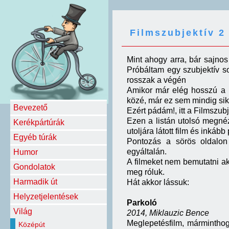
Filmszubjektív 2
Mint ahogy arra, bár sajnos
Próbáltam egy szubjektív sor
rosszak a végén
Amikor már elég hosszú a l
közé, már ez sem mindig sike
Bevezető
Ezért pádám!, itt a Filmszubj
Ezen a listán utolsó megnéz
Kerékpártúrák
utoljára látott film és inkáb
Egyéb túrák
Pontozás a sörös oldalon 
egyáltalán.
Humor
A filmeket nem bemutatni ak
Gondolatok
meg róluk.
Harmadik út
Hát akkor lássuk:
Helyzetjelentések
Parkoló
Világ
2014, Miklauzic Bence
Meglepetésfilm, márminthog
Középút