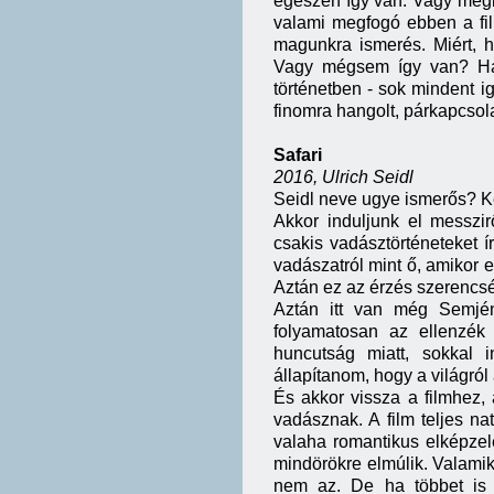
egészen így van. Vagy még
valami megfogó ebben a fil
magunkra ismerés. Miért, h
Vagy mégsem így van? Ha 
történetben - sok mindent
finomra hangolt, párkapcsola
Safari
2016, Ulrich Seidl
Seidl neve ugye ismerős? K
Akkor induljunk el messzir
csakis vadásztörténeteket í
vadászatról mint ő, amikor 
Aztán ez az érzés szerencsé
Aztán itt van még Semjén
folyamatosan az ellenzék
huncutság miatt, sokkal 
állapítanom, hogy a világról
És akkor vissza a filmhez, 
vadásznak. A film teljes na
valaha romantikus elképzelé
mindörökre elmúlik. Valamik
nem az. De ha többet is 