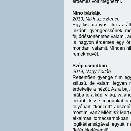
érdemes volt megnézni.
Nino bárkája
2019, Miklauzic Bence
Egy kis aranyos film az á
inkább gyengécskének mon
fejlődéstörténetes valami, a
is nagyon érdemes egy órá
mondani valamit. Minden hib
remekművét.
Szép csendben
2019, Nagy Zoltán
Rettentően gyenge film eg
stílusú, de valami legyen
érdekelje a nézőt. Az a baj
hiába jó a képi világ, vala
inkább kissé magunkat un
folyóparti "koncert" abszolú
most mi van? Miért is? Mer
alkalmas tornacsarnokban 
logikátlanságával együtt
(le)értékelésemtől.