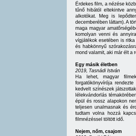
Érdekes film, a nézése közb
tűnő hibától eltekintve an
alkotókat. Meg is lepődt
decemberében láttam). A tört
maga magyar amatőrségében
komolyan venni és annyira
vígjátékok esetében is ritka
és habkönnyű szórakozásra
mond valamit, aki már élt a 
Egy másik életben
2019, Tasnádi István
Ha lehet, magyar filme
forgatókönyvírója rendezte 
kedvelt színészek játszotta
lélekvándorlás témakörében
épül és rossz alapokon nem 
teljesen unalmasnak és é
tudtam volna hozzá kapcs
filmnézéssel töltött idő.
Nejem, nőm, csajom