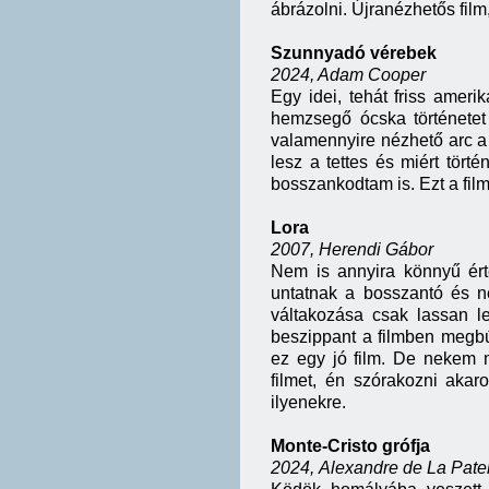
ábrázolni. Újranézhetős film,
Szunnyadó vérebek
2024, Adam Cooper
Egy idei, tehát friss amerik
hemzsegő ócska történetet
valamennyire nézhető arc a 
lesz a tettes és miért tör
bosszankodtam is. Ezt a fil
Lora
2007, Herendi Gábor
Nem is annyira könnyű ért
untatnak a bosszantó és n
váltakozása csak lassan le
beszippant a filmben megb
ez egy jó film. De nekem m
filmet, én szórakozni aka
ilyenekre.
Monte-Cristo grófja
2024,
Alexandre de La Patel