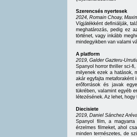
Szerencsés nyertesek
2024, Romain Choay, Maxi
Vígjátékként definiálják, t
meghatározás, pedig ez a
történet, vagy inkább meg
mindegyikben van valami vá
A platform
2019, Galder Gazteru-Urruti
Spanyol horror thriller sci-
milyenek ezek a hatások, m
akár egyfajta metaforaként 
erőforrások és javak egye
tükrében, valamint egyéb er
létezésének. Az lehet, hogy
Diecisiete
2019,
Daniel Sánchez Arév
Spanyol film, a magyarra f
érzelmes filmeket, ahol csa
minden természetes, de szü