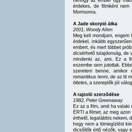
nehogy az ember úgy maradj
érdekes, de filmként nem
Morrisonra.
A Jade skorpió átka
2001, Woody Allen
Meg kell mondjam, engem W. 
érdekel, inkább egyszerűen 
embert, és mert többet pró
dicsérhető tulajdonság, de
mindenki az, ami. Ez a fi
eszembe sem jutottak. Ebbe
szeretem benne, amikor me
romantikus lenni, de az itt 
ötletes, a szereplők jól válo
A rajzoló szerződése
1982, Peter Greenaway
Ez az a film, amit ha vala
ÉRTI a filmet, az meg azon á
érthető, legalábbis nekem,
hogy nem a tömegízlést kiel
dicsőítők értő nézők, vagy 