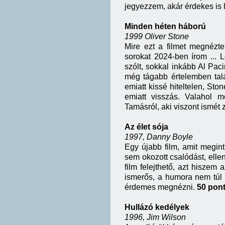
jegyezzem, akár érdekes is 
Minden héten háború
1999 Oliver Stone
Mire ezt a filmet megnézt
sorokat 2024-ben írom ...
szólt, sokkal inkább Al Paci
még tágabb értelemben talá
emiatt kissé hiteltelen, Sto
emiatt visszás. Valahol 
Tamásról, aki viszont ismét z
Az élet sója
1997, Danny Boyle
Egy újabb film, amit megin
sem okozott csalódást, elle
film felejthető, azt hiszem
ismerős, a humora nem túl 
érdemes megnézni.
50 pon
Hullázó kedélyek
1996, Jim Wilson