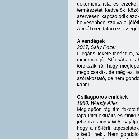
dokumentarista és érzéket
természetet kedvelők közö
szervesen kapcsolódik azok
helyesebben szólva a jóléti
Afrikát meg talán ezt az egés
A vendégek
2017, Sally Potter
Elegáns, fekete-fehér film, 
mindenki jó. Stílusában, 
törekszik rá, hogy meglepe
megbicsaklik, de még ezt is 
szórakoztató, de nem gondo
kapni.
Csillagporos emlékek
1980, Woody Allen
Meglepően régi fim, fekete-
fajta intellektuális és cini
jellemzi, amely W.A. sajátja
hogy a nő-férfi kapcsolato
sikerül neki. Nem gondolo