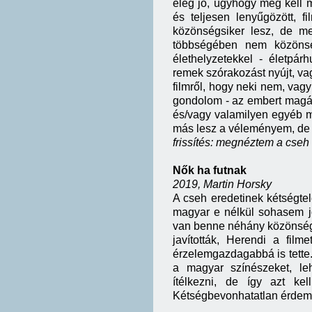
elég jó, úgyhogy meg kell 
és teljesen lenyűgözött, 
közönségsiker lesz, de me
többségében nem közönsé
élethelyzetekkel - életpá
remek szórakozást nyújt, vag
filmről, hogy neki nem, vagy
gondolom - az embert magát
és/vagy valamilyen egyéb m
más lesz a véleményem, de
frissítés: megnéztem a cseh e
Nők ha futnak
2019, Martin Horsky
A cseh eredetinek kétségtel
magyar e nélkül sohasem jöt
van benne néhány közönséges
javították, Herendi a fil
érzelemgazdagabbá is tette.
a magyar színészeket, le
ítélkezni, de így azt ke
Kétségbevonhatatlan érdeme