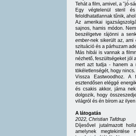
Tehát a film, amivel, a "jó-s
Egy végtelenül steril és
feloldhatatlannak tűnik, ahol
Az amerikai igazságszolg
sajnos, hamis módon. Nem
beszélgetve rájönni a senk
ember-
nek sikerült az, am
szituáció és a párhuzam ade
Más hibái is vannak a film
nézhető, feszültségeket jól 
mert azt tudja - hanem a 
tökéletlenségét, hogy nincs.
Vissza Eastwoodhoz. A 
esztendősen eléggé energiku
és csakis akkor, járna nek
dolgozik, hogy összeszedj
világról és én bírom az ilye
A látogatás
2022, Christian Tafdrup
Díjesővel jutalmazott hol
amelynek megtekintése n