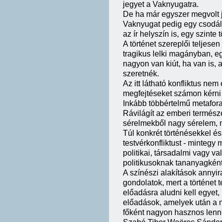
jegyet a Vaknyugatra.
De ha már egyszer megvolt 
Vaknyugat pedig egy csodála
az ír helyszín is, egy szinte
A történet szereplői teljese
tragikus lelki magányban, e
nagyon van kiút, ha van is, 
szeretnék.
Az itt látható konfliktus nem
megfejtéseket számon kérni 
Inkább többértelmű metaforak
Rávilágít az emberi természe
sérelmekből nagy sérelem, 
Túl konkrét történésekkel é
testvérkonfliktust - mintegy 
politikai, társadalmi vagy va
politikusoknak tananyagkén
A színészi alakítások annyi
gondolatok, mert a történet t
előadásra aludni kell egyet,
előadások, amelyek után a n
főként nagyon hasznos lenne