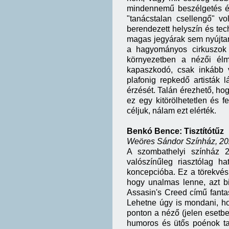
mindennemű beszélgetés és
"tanácstalan csellengő" v
berendezett helyszín és te
magas jegyárak sem nyújtan
a hagyományos cirkuszok v
környezetben a nézői élmé
kapaszkodó, csak inkább v
plafonig repkedő artisták 
érzését. Talán érezhető, ho
ez egy kitörölhetetlen és 
céljuk, nálam ezt elérték.
Benkó Bence: Tisztítótűz
Weöres Sándor Színház, 202
A szombathelyi színház 2
valószínűleg riasztólag h
koncepcióba. Ez a törekvés
hogy unalmas lenne, azt bi
Assasin's Creed című fantas
Lehetne úgy is mondani, ho
ponton a néző (jelen esetbe
humoros és ütős poénok ta