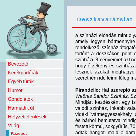
Deszkavarázslat
a színházi előadás mint ol
amely legyen bármennyire 
rendelkező színházlátogató
történt a deszkákon pont 
színházi élményeimet azt ne
Bevezető
hogy érzékeny és színháza
lesznek azokat meghagyom
Kerékpártúrák
szeretném ide leírni főleg 
Egyéb túrák
Pirandello: Hat szereplő s
Humor
Weöres Sándor Színház, Sz
Gondolatok
Mindjárt kezdésként egy i
Harmadik út
valódi színház, inkább vala
vidéki "vármegyeszékhely" 
Helyzetjelentések
és bárhol bemutatva mindig
Világ
festett körmű, sokgyűrűs, 
adtak hangot, majd a dara
Középút