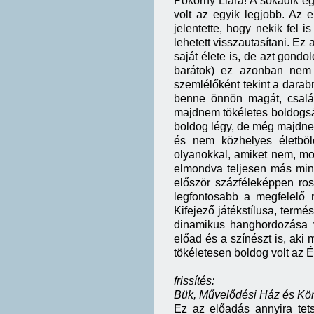
Pokorny Liára! A sokadik e
volt az egyik legjobb. Az 
jelentette, hogy nekik fel 
lehetett visszautasítani. Ez
saját élete is, de azt gondo
barátok) ez azonban nem 
szemlélőként tekint a darabr
benne önnön magát, családj
majdnem tökéletes boldogság
boldog légy, de még majdnem
és nem közhelyes életböl
olyanokkal, amiket nem, mond
elmondva teljesen más mind
először százféleképpen ro
legfontosabb a megfelelő 
Kifejező játékstílusa, term
dinamikus hanghordozása vé
előad és a színészt is, aki
tökéletesen boldog volt az É
frissítés:
Bük, Művelődési Ház és Kön
Ez az előadás annyira tets