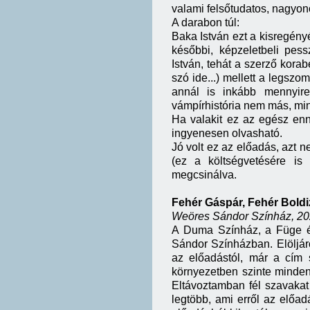
valami felsőtudatos, nagyo
A darabon túl:
Baka István ezt a kisregény
későbbi, képzeletbeli pes
István, tehát a szerző kora
szó ide...) mellett a legsz
annál is inkább mennyir
vámpírhistória nem más, mint
Ha valakit ez az egész enn
ingyenesen olvasható.
Jó volt ez az előadás, azt
(ez a költségvetésére is 
megcsinálva.
Fehér Gáspár, Fehér Boldiz
Weöres Sándor Színház, 202
A Duma Színház, a Füge é
Sándor Színházban. Elöljár
az előadástól, már a cím 
környezetben szinte minden
Eltávoztamban fél szavakat
legtöbb, ami erről az előa