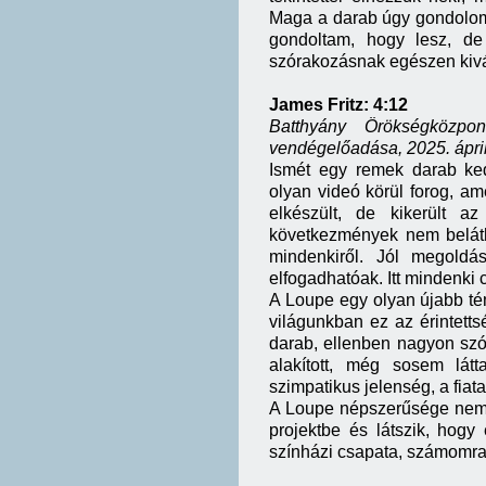
Maga a darab úgy gondolom,
gondoltam, hogy lesz, de
szórakozásnak egészen kivá
James Fritz: 4:12
Batthyány Örökségközpo
vendégelőadása, 2025. ápril
Ismét egy remek darab ke
olyan videó körül forog, 
elkészült, de kikerült a
következmények nem beláth
mindenkiről. Jól megold
elfogadhatóak. Itt mindenki 
A Loupe egy olyan újabb témá
világunkban ez az érintett
darab, ellenben nagyon szó
alakított, még sosem lát
szimpatikus jelenség, a fiat
A Loupe népszerűsége nem 
projektbe és látszik, hog
színházi csapata, számomr