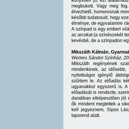
könyvben jó, ezt alátámaszt
megbukott. Vagy meg fog.
élvezhető, humorosnak mondh
később tudatosult, hogy eze
élménye, de egyvalamire rádö
A színpad is egy emberi vil
az arcokat (a színészekét t
kevésbé, de a színpadon egy
Mikszáth Kálmán, Gyarmati
Weöres Sándor Színház, 202
Mikszáth regényének szat
mindenkinek, az idősebb, k
nyitottságot igénylő átdo
szűrtem le. Az előadás két
ugyanakkor egyszerű is. A
előadását is rendezte, szer
darabban elképesztően jól 
ők mindent megtettek a sik
kell jegyeznem, Sipos Lás
tapsrend alatt.