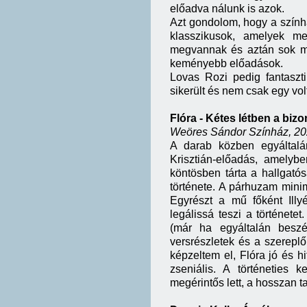
előadva nálunk is azok.
Azt gondolom, hogy a szính
klasszikusok, amelyek m
megvannak és aztán sok mi
keményebb előadások.
Lovas Rozi pedig fantaszt
sikerült és nem csak egy volt
Flóra - Kétes létben a bi
Weöres Sándor Színház, 202
A darab közben egyáltalá
Krisztián-előadás, amelyb
köntösben tárta a hallgatós
története. A párhuzam minim
Egyrészt a mű főként Illy
legálissá teszi a története
(már ha egyáltalán beszél
versrészletek és a szereplő
képzeltem el, Flóra jó és h
zseniális. A történetie
megérintős lett, a hosszan t