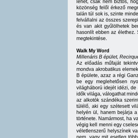
lehet, csak nem biztos, hogy
közönség felől érkező megn
talán túl sok is, szinte mi
felvállalni az összes szerep
és van akit gyűlölhetek ben
hasonlít ebben az élethez. 
megtekintése.
Walk My Word
Millenáris B épület, Recirqu
Az előadás műfaját tekint
mondva akrobatikus elemekre
B épülete, azaz a régi Ganz
be egy meglehetősen nyo
világháború idejét idézi, d
idők világa, válogathat mind
az alkotók szándéka szerint
túlélő, aki egy szétesett 
helyén ül, hanem bejárja a
története. Namármost, ha va
végig kell menni egy cselese
véletlenszerű helyszínek v
nem, vagy mit esetleg több