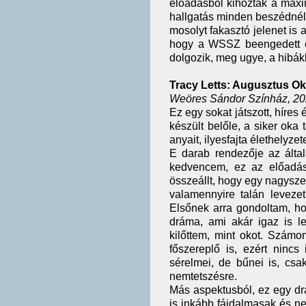
előadásból kihozták a max
hallgatás minden beszédnél 
mosolyt fakasztó jelenet is
hogy a WSSZ beengedett eg
dolgozik, meg ugye, a hibák
Tracy Letts: Augusztus 
Weöres Sándor Színház, 2025
Ez egy sokat játszott, híres
készült belőle, a siker oka 
anyait, ilyesfajta élethelyz
E darab rendezője az által
kedvencem, ez az előadás 
összeállt, hogy egy nagysz
valamennyire talán levezet
Elsőnek arra gondoltam, hog
dráma, ami akár igaz is l
kilőttem, mint okot. Szám
főszereplő is, ezért ninc
sérelmei, de bűnei is, cs
nemtetszésre.
Más aspektusból, ez egy dr
is inkább fájdalmasak és 