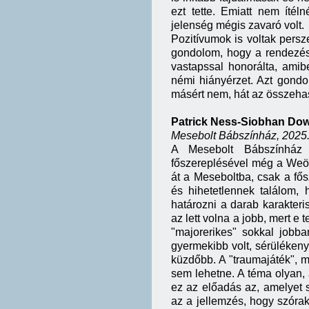
ezt tette. Emiatt nem íté
jelenség mégis zavaró volt.
Pozitívumok is voltak persze
gondolom, hogy a rendezés 
vastapssal honorálta, ami
némi hiányérzet. Azt gond
másért nem, hát az összeha
Patrick Ness-Siobhan Dowd
Mesebolt Bábszínház, 2025.
A Mesebolt Bábszínház f
főszereplésével még a Weör
át a Meseboltba, csak a fős
és hihetetlennek találom,
határozni a darab karakteri
az lett volna a jobb, mert e
"majorerikes" sokkal jobb
gyermekibb volt, sérüléken
küzdőbb. A "traumajáték", m
sem lehetne. A téma olyan,
ez az előadás az, amelyet
az a jellemzés, hogy szórak