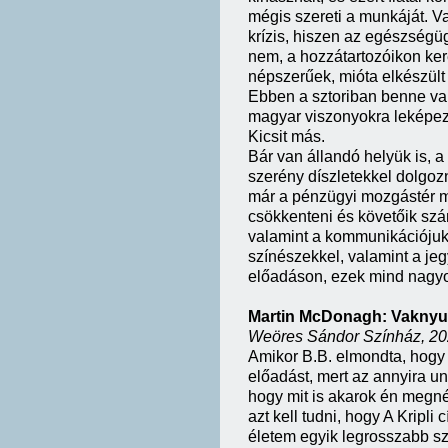
mégis szereti a munkáját. Va
krízis, hiszen az egészség
nem, a hozzátartozóikon ker
népszerűek, mióta elkészült
Ebben a sztoriban benne va
magyar viszonyokra leképe
Kicsit más.
Bár van állandó helyük is, 
szerény díszletekkel dolgoz
már a pénzügyi mozgástér mi
csökkenteni és követőik szá
valamint a kommunikációjuk p
színészekkel, valamint a je
előadáson, ezek mind nagyo
Martin McDonagh: Vaknyu
Weöres Sándor Színház, 20
Amikor B.B. elmondta, hogy 
előadást, mert az annyira u
hogy mit is akarok én megn
azt kell tudni, hogy A Kripli
életem egyik legrosszabb sz