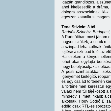
igazán grandiózus, a szünet
ahol kiteljesedik a dráma,
dologra asszociálnak, ki-ki
egészen katartikus, magam 
Tena Stivicic: 3 tél
Radnóti Színház, Budapest, 
A Radnótiban most jártam el
nagyon szűkek, a sorok rett
a színpad leharcoltnak tűnik
lejtése a színpad felé, az elő
Ha ezeken a kényelmetlensé
lehet akár egyfajta benső
hogy befolyásolják az előadá
A pesti színházakban soks
igényemet kielégítő, roppa
és egy család történetén ker
a történelmen keresztül eg
valaki nem túl tájékozott a
mindegy is, mert inkább a 
alkotnak. Hogy Sodró Eliza
eddig csak RTL-es sorozato