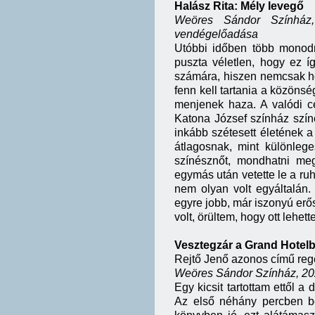
Halász Rita: Mély levegő
Weöres Sándor Színház,
vendégelőadása
Utóbbi időben több monodr
puszta véletlen, hogy ez 
számára, hiszen nemcsak ho
fenn kell tartania a közöns
menjenek haza. A valódi c
Katona József színház szín
inkább szétesett életének a
átlagosnak, mint különleg
színésznőt, mondhatni me
egymás után vetette le a ruhá
nem olyan volt egyáltalán.
egyre jobb, már iszonyú erő
volt, örültem, hogy ott lehett
Vesztegzár a Grand Hotel
Rejtő Jenő azonos című reg
Weöres Sándor Színház, 202
Egy kicsit tartottam ettől a
Az első néhány percben be