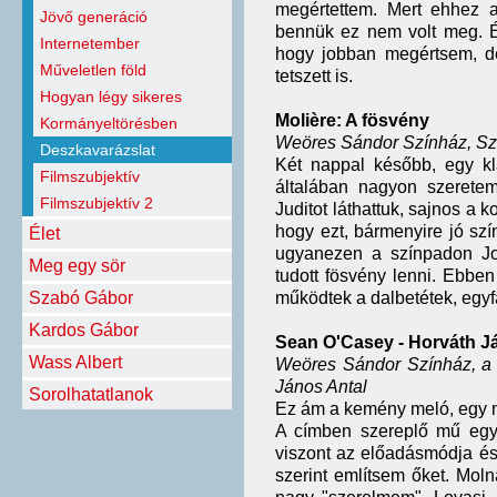
megértettem. Mert ehhez a
Jövő generáció
bennük ez nem volt meg. 
Internetember
hogy jobban megértsem, de
Műveletlen föld
tetszett is.
Hogyan légy sikeres
Moli
è
re: A fösvény
Kormányeltörésben
Weöres Sándor Színház, Szo
Deszkavarázslat
Két nappal később, egy kl
Filmszubjektív
általában nagyon szeretem
Filmszubjektív 2
Juditot láthattuk, sajnos a 
hogy ezt, bármenyire jó sz
Élet
ugyanezen a színpadon Jo
Meg egy sör
tudott fösvény lenni. Ebb
Szabó Gábor
működtek a dalbetétek, egyfa
Kardos Gábor
Sean O'Casey - Horváth Já
Wass Albert
Weöres Sándor Színház, a 
János Antal
Sorolhatatlanok
Ez ám a kemény meló, egy na
A címben szereplő mű egy 
viszont az előadásmódja é
szerint említsem őket. Moln