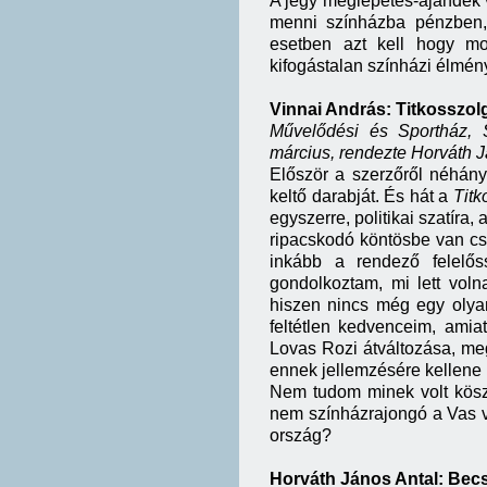
A jegy meglepetés-ajándék vo
menni színházba pénzben,
esetben azt kell hogy mo
kifogástalan színházi élmény
Vinnai András: Titkosszol
Művelődési és Sportház,
március, rendezte Horváth J
Először a szerzőről néhány
keltő darabját. És hát a
Titk
egyszerre, politikai szatíra
ripacskodó köntösbe van cso
inkább a rendező felelő
gondolkoztam, mi lett voln
hiszen nincs még egy olyan
feltétlen kedvenceim, amia
Lovas Rozi átváltozása, me
ennek jellemzésére kellene 
Nem tudom minek volt köszö
nem színházrajongó a Vas v
ország?
Horváth János Antal: Be