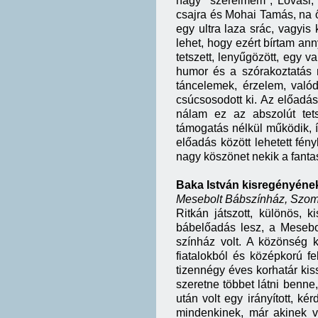
nagy "szerelmem", Lovasi,
csajra és Mohai Tamás, na 
egy ultra laza srác, vagyis 
lehet, hogy ezért bírtam ann
tetszett, lenyűgözött, egy v
humor és a szórakoztatás m
táncelemek, érzelem, való
csúcsosodott ki. Az előadás
nálam ez az abszolút tets
támogatás nélkül működik, í
előadás között lehetett fén
nagy köszönet nekik a fantas
Baka István kisregényének
Mesebolt Bábszínház, Szomb
Ritkán játszott, különös, 
bábelőadás lesz, a Mesebol
színház volt. A közönség ké
fiatalokból és középkorú fe
tizennégy éves korhatár ki
szeretne többet látni benn
után volt egy irányított, k
mindenkinek, már akinek v