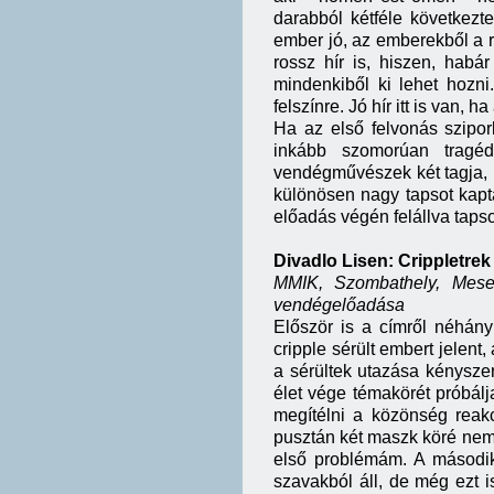
darabból kétféle következt
ember jó, az emberekből a r
rossz hír is, hiszen, hab
mindenkiből ki lehet hozn
felszínre. Jó hír itt is van, 
Ha az első felvonás szipo
inkább szomorúan tragé
vendégművészek két tagja, M
különösen nagy tapsot kapta
előadás végén felállva tapsol
Divadlo Lisen: Crippletrek
MMIK, Szombathely, Meseb
vendégelőadása
Először is a címről néhány
cripple sérült embert jelent
a sérültek utazása kényszer
élet vége témakörét próbálj
megítélni a közönség reak
pusztán két maszk köré nem l
első problémám. A második,
szavakból áll, de még ezt i