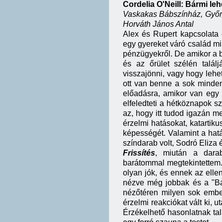
Cordelia O'Neill: Bármi le
Vaskakas Bábszínház, Győr
Horváth János Antal
Alex és Rupert kapcsolata e
egy gyereket váró család min
pénzügyekről. De amikor a b
és az őrület szélén talál
visszajönni, vagy hogy lehe
ott van benne a sok minden
előadásra, amikor van egy 
elfeledteti a hétköznapok 
az, hogy itt tudod igazán m
érzelmi hatásokat, katartik
képességét. Valamint a hatá
színdarab volt, Sodró Eliza 
Frissítés
, miután a dara
barátommal megtekintette
olyan jók, és ennek az ellen
nézve még jobbak és a "Bár
nézőtéren milyen sok embe
érzelmi reakciókat vált ki, u
Érzékelhető hasonlatnak talá