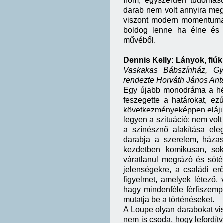
írom, egyszerűen tudomá
darab nem volt annyira megt
viszont modern momentumai 
boldog lenne ha élne és l
művéből.
Dennis Kelly: Lányok, fiúk
Vaskakas Bábszínház, G
rendezte Horváth János Ant
Egy újabb monodráma a hét
feszegette a határokat, ez
következményeképpen elájult
legyen a szituáció: nem vol
a színésznő alakítása el
darabja a szerelem, házas
kezdetben komikusan, sok
váratlanul megrázó és söté
jelenségekre, a családi er
figyelmet, amelyek létező,
hagy mindenféle férfiszemp
mutatja be a történéseket.
A Loupe olyan darabokat vis
nem is csoda, hogy lefordí