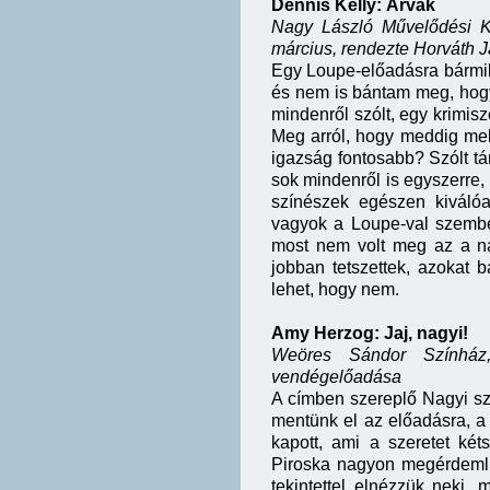
Dennis Kelly: Árvák
Nagy László Művelődési K
március, rendezte Horváth J
Egy Loupe-előadásra bármiko
és nem is bántam meg, hogy
mindenről szólt, egy krimisz
Meg arról, hogy meddig meh
igazság fontosabb? Szólt társ
sok mindenről is egyszerre, 
színészek egészen kiválóa
vagyok a Loupe-val szemben
most nem volt meg az a nag
jobban tetszettek, azokat 
lehet, hogy nem.
Amy Herzog: Jaj, nagyi!
Weöres Sándor Színház,
vendégelőadása
A címben szereplő Nagyi sz
mentünk el az előadásra, a
kapott, ami a szeretet ké
Piroska nagyon megérdemli 
tekintettel elnézzük neki, 