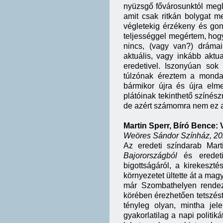
nyüzsgő fővárosunktól megl
amit csak ritkán bolygat m
végletekig érzékeny és go
teljességgel megértem, hogy
nincs, (vagy van?) dráma
aktuális, vagy inkább aktua
eredetivel. Iszonyúan sok
túlzónak éreztem a mondani
bármikor újra és újra el
plátóinak tekinthető színész
de azért számomra nem ez a
Martin Sperr, Bíró Bence: 
Weöres Sándor Színház, 2026
Az eredeti színdarab Mar
Bajorországból
és eredeti
bigottságáról, a kirekeszt
környezetet ültette át a mag
már Szombathelyen rendez
körében érezhetően tetszés
tényleg olyan, mintha jele
gyakorlatilag a napi politik