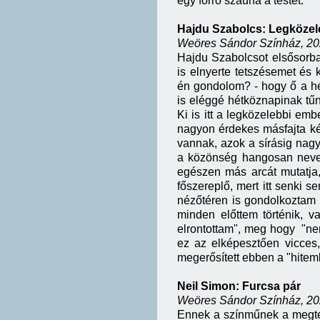
egy forró szauna a testet.
Hajdu Szabolcs: Legközel
Weöres Sándor Színház, 202
Hajdu Szabolcsot elsősorba
is elnyerte tetszésemet és
én gondolom? - hogy ő a hé
is eléggé hétköznapinak tűn
Ki is itt a legközelebbi em
nagyon érdekes másfajta kér
vannak, azok a sírásig nag
a közönség hangosan nevet.
egészen más arcát mutatja
főszereplő, mert itt senki 
nézőtéren is gondolkoztam 
minden előttem történik, v
elrontottam", meg hogy "nem
ez az elképesztően vicces
megerősített ebben a "hitem
Neil Simon: Furcsa pár
Weöres Sándor Színház, 2025
Ennek a színműnek a megte