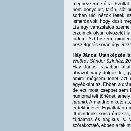
megnézzem-e újra. Ezúttal 
nem bonyolult, talán, sőt 
sorban ülő nézők lettek s
ismerős volt, hogy kicsit me
Lia egy varázslatos személ
érzelmek olyan ötvözetét lá
tudom. Azt hiszem, mindenk
beszélgetés során úgy érez
Háy János: Utánképzés it
Weöres Sándor Színház, 202
Háy János írásaiban által
ábrázol, vagy dolgoz fel, g
amire mégsem lehet azt m
egyébként az. Ebben a drám
de ezt most cseppet sem b
humorral teli történet, amel
járunk)
. A majdnem kétórás
érdeklődését. Egyáltalán ni
itt mindenki sorsa érdekes
fájdalmas és tragikus is. 
szórakoztató, ebben a tekint