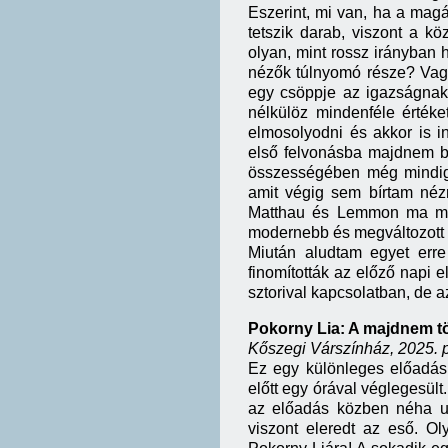
Eszerint, mi van, ha a mag
tetszik darab, viszont a 
olyan, mint rossz irányban
nézők túlnyomó része? Vag
egy csöppje az igazságnak
nélkülöz mindenféle értéke
elmosolyodni és akkor is i
első felvonásba majdnem b
összességében még mindig 
amit végig sem bírtam nézn
Matthau és Lemmon ma már
modernebb és megváltozott 
Miután aludtam egyet erre
finomították az előző napi e
sztorival kapcsolatban, de 
Pokorny Lia: A majdnem t
Kőszegi Várszínház, 2025. 
Ez egy különleges előadás
előtt egy órával véglegesült
az előadás közben néha ug
viszont eleredt az eső. Ol