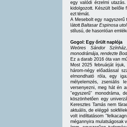
egy valódi érzelmi utazás
kidolgozott. Készült belőle 
ezt témát.
A Mesebolt egy nagyszerű t
látott
Baltasar Espinosa uto
stílusú, de hasonlóan emlék
Gogol: Egy őrült naplója
Weöres Sándor Színház,
monodrámája, rendezte Bod
Ez a darab 2016 óta van mű
Most 2025 februárját írjuk,
három-négy előadással szá
elmondható róla, egy igaz
mélyelemzés, zseniális l
versenyezni, meg hát én a
"egyszerű" monodráma, de
köszönhetően egy univerz
Keresztes Tamás nem fárad
aktuális, de eléggé sokféle
volt indíttatásom "felkacag
mégannyira mulatságosak vo