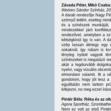
Závada Péter, Mikó Csaba
Weöres Sándor Színház, 2025
A darab rendezője Nagy Pét
szörnyű tettért, esetleg mi
és a színészek munkáját, 
mindezekkel járó konfliktu
rendezővel, amelyben a szín
kétségkívül így is van. A 
szép lassan átmegy egy 
sokaknál, így nálam is ki
tényleg nyitott vagyok t
színészeket is megalázó ren
akár a legdurvább dolgoka
nyelvi, vagy vizuális obceni
elmondani valamit. Itt a v
gondolom, hogy jót tesz a
egyáltalán nem tartom p
kifejezni, no meg ezzel íráss
Pintér Béla: Réka és az ol
Agora Sportház, Szombathel
Nem ez volt az első Pintér