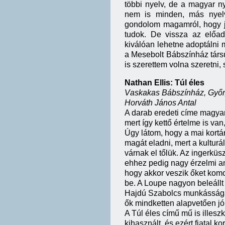
többi nyelv, de a magyar ny
nem is minden, más nyelv
gondolom magamról, hogy jó
tudok. De vissza az előad
kiválóan lehetne adoptálni
a Mesebolt Bábszínház társ
is szerettem volna szeretni,
Nathan Ellis: Túl éles
V
askakas Bábszínház, Győr
Horváth János Antal
A darab eredeti címe magyar
mert így kettő értelme is van
Úgy látom, hogy a mai kortá
magát eladni, mert a kulturá
várnak el tőlük. Az ingerkü
ehhez pedig nagy érzelmi am
hogy akkor veszik őket kom
be. A Loupe nagyon beleállt 
Hajdú Szabolcs munkásságára.
ők mindketten alapvetően jól
A Túl éles című mű is illesz
kihasznált, és ezért fiatal k