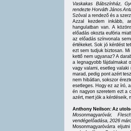
Vaskakas Bábszínház, Gy
rendezte Horváth János Ant
Szóval a rendező és a szerz
Azzal kezdem inkább, am
hangulatban van. A közöns
előadás okozta eufória miatt,
az előadás színvonala sem
értékeket. Sok jó kérdést t
ezt sem tudjuk biztosan. M
kettő nem ugyanaz? A darab 
a legnagyobb fájdalmakat o
vagy valami, esetleg valak
marad, pedig pont azért tesz
nem hibátlan, sokszor érezt
esetleges. Hogy ez az író, 
én nagyon szeretem ezt a c
azért, mert jók a kérdéseik,
Anthony Neilson: Az utol
Mosonmagyaróvár, Flesc
vendégelőadása, 2026 márc
Mosonmagyaróvárra eljutni 