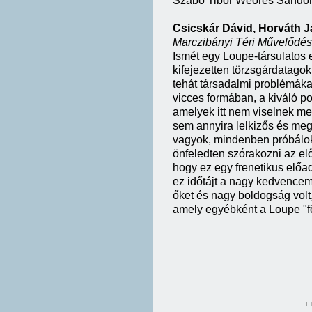
Szabó Tibor Weöres Sándor 
Csicskár Dávid, Horváth J
Marczibányi Téri Művelődési
Ismét egy Loupe-társulatos el
kifejezetten törzsgárdatagok
tehát társadalmi problémáka
vicces formában, a kiváló 
amelyek itt nem viselnek me
sem annyira lelkizős és megv
vagyok, mindenben próbálok
önfeledten szórakozni az el
hogy ez egy frenetikus előa
ez időtájt a nagy kedvence
őket és nagy boldogság volt,
amely egyébként a Loupe "f
E