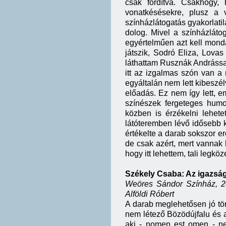
csak fordítva. Csakhogy
vonatkésésekre, plusz a
színházlátogatás gyakorlatil
dolog. Mivel a színházlát
egyértelműen azt kell mon
játszik, Sodró Eliza, Lova
láthattam Rusznák Andrással
itt az izgalmas szón van a
egyáltalán nem lett kibeszél
előadás. Ez nem így lett, em
színészek fergeteges humo
közben is érzékelni lehete
látóteremben lévő idősebb ko
értékelte a darab sokszor erő
de csak azért, mert vannak h
hogy itt lehettem, tali leg
Székely Csaba: Az igazság
Weöres Sándor Színház, 202
Alföldi Róbert
A darab meglehetősen jó tör
nem létező Bözödújfalu és 
aki - nomen est omen - ne