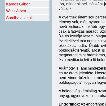
jön, mindenkinél másként 
Kardos Gábor
változik.
Wass Albert
A gyermek énem sok perces
Sorolhatatlanok
élmény volt, még nyáron s
nevű kisfiúnak, inkább egy
csak a fagyizás maradt. Szin
íze és ízlelője lettem. Maga
év elteltével már nem ezt ny
eksztázisa adta. Újabb év
boldogságteremtő. Most is
megmaradt mint örömforrás,
és a meditáció lett a fő bol
Akárhogy is, ami mindezekb
és az öröm jelenléte. Hoss
nem vinne közelebb mink
boldogságot? Hogyan legyü
A boldogság kémiailag számo
anyag, úgynevezett neurotran
Endorfinok:
Az endorfinok 