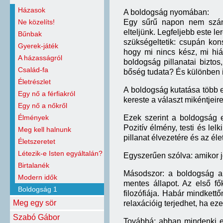
Házasok
A boldogság nyomában:
Ne közelíts!
Egy sűrű napon nem szánu
elteljünk. Legfeljebb este l
Bűnbak
szükségeltetik: csupán konst
Gyerek-játék
hogy mi nincs kész, mi hiá
A házasságról
boldogság pillanatai bizto
Család-fa
bőség tudata? És különben 
Életrészlet
A boldogság kutatása több
Egy nő a férfiakról
kereste a választ mikéntjeir
Egy nő a nőkről
Élmények
Ezek szerint a boldogság e
Pozitív élmény, testi és le
Meg kell halnunk
pillanat élvezetére és az él
Életszeretet
Létezik-e Isten egyáltalán?
Egyszerűen szólva: amikor j
Birtalanék
Másodszor: a boldogság a 
Modern idők
mentes állapot. Az első f
Boldogság 1
filozófiája. Habár mindkett
Meg egy sör
relaxációig terjedhet, ha ez
Szabó Gábor
Továbbá: abban mindenki e