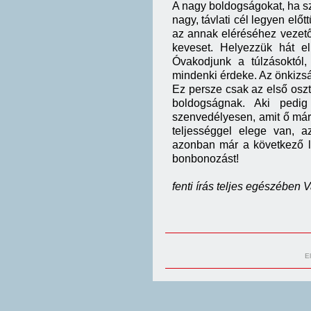
A nagy boldogságokat, ha sz
nagy, távlati cél legyen elő
az annak eléréséhez vezető 
keveset. Helyezzük hát e
Óvakodjunk a túlzásoktól
mindenki érdeke. Az önkizs
Ez persze csak az első oszt
boldogságnak. Aki pedig
szenvedélyesen, amit ő már
teljességgel elege van, a
azonban már a következő l
bonbonozást!
fenti írás teljes egészében 
E