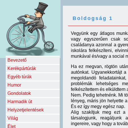
Boldogság 1
Vegyünk egy átlagos munkan
vagy egyszerűen csak so
családanya azonnal a gyereke
iskolára felkészíteni, elvi
munkával és/vagy a social m
Bevezető
Ha ez megvan, rögtön után
Kerékpártúrák
autónkat. Ugyanekkortájt a 
Egyéb túrák
megoldandó feladatainkat
problémák lehetséges me
Humor
felkészítettem és elküldtem
Gondolatok
Nem. Pedig tehetnénk. Mi tö
lényeg, máris jön helyette 
Harmadik út
És ez így megy egész nap.
Helyzetjelentések
Alig szakítjuk meg ezt a 
társalogjunk, reagáljunk
Világ
ingereire, vagy hogy a tová
Élet