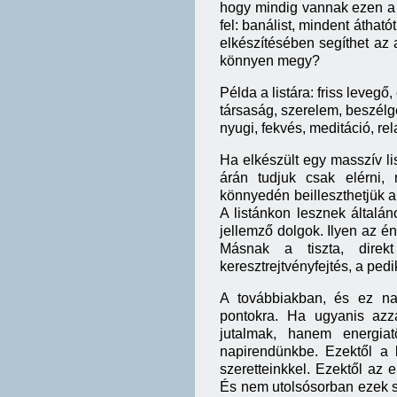
hogy mindig vannak ezen a l
fel: banálist, mindent áthatót
elkészítésében segíthet az 
könnyen megy?
Példa a listára: friss leveg
társaság, szerelem, beszélg
nyugi, fekvés, meditáció, rel
Ha elkészült egy masszív lis
árán tudjuk csak elérni,
könnyedén beilleszthetjük a
A listánkon lesznek általá
jellemző dolgok. Ilyen az é
Másnak a tiszta, direkt
keresztrejtvényfejtés, a ped
A továbbiakban, és ez nag
pontokra. Ha ugyanis az
jutalmak, hanem energia
napirendünkbe. Ezektől a
szeretteinkkel. Ezektől az
És nem utolsósorban ezek s