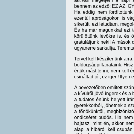
aktívan megéljem a napi a
bennem az edző: EZ AZ, 
Ha eddig nem fordítottunk
ezentúl apróságokon is vég
sikerült, ezt letudtam, mego
És ha már magunkkal ezt te
körülöttünk lévőkre is, és 
gratuláljunk neki! A mások 
ugyanerre sarkallja. Terem
Tervet kell készítenünk arra
boldogságpillanataink. Hisz 
értük mást tenni, nem kell ér
csináltad jól, ez igen! Ilye
A bevezetőben említett szá
a kívülről jövő ingerek és a
a tudatos énünk helyett ir
gyerekkorból, jöhetnek a sz
a főnökünktől, megbízónktó
öndicséret büdös. Ha nem
hajtasz, mint én, akkor ne
alap, a hibáról kell csupá