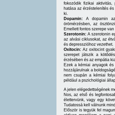
fokozódik fizikai aktivitás
hatása az érzéstelenítés és 
ki.
Dopamin:
A dopamin az
örömérzésben, az ösztönz
Emellett fontos szerepe va
Szerotonin:
A szerotonin e
az alvási ciklusokat, az ét
és depresszióhoz vezethet.
Oxitocin:
Az oxitocint gya
szerepet játszik a kötőd
érzésében és az empátia ki
Ezek a kémiai anyagok és 
hozzájárulnak a boldogságé
nem csupán a kémiai folya
például a pszichológiai áll
A jelen elégedettségének m
Nos, az első és legfontos
élettervünk, vagy egy köve
Tudatossá kell válnunk min
Először is tegyük fel magu